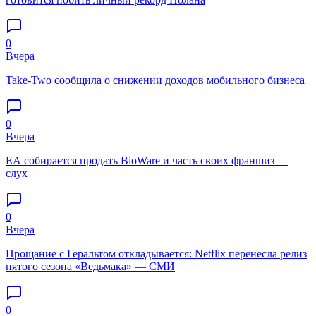
0
Вчера
Take-Two сообщила о снижении доходов мобильного бизнеса
0
Вчера
EA собирается продать BioWare и часть своих франшиз —
слух
0
Вчера
Прощание с Геральтом откладывается: Netflix перенесла релиз
пятого сезона «Ведьмака» — СМИ
0