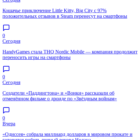
Кошачье приключение Little Kitty, Big City с 97%
положительных отзывов в Steam перенесут на смартфоны
0
Сегодня
HandyGames стала THQ Nordic Mobile — компания продолжит
переносить игры на смартфоны
0
Сегодня
Создатели «Паддингтона» и «Вонки» рассказали об
отменённом фильме о дроиде по «Звёздным войнам»
0
Вчера
«Одиссея» собрала миллиард долларов в мировом прокате и
готовится побить личный рекорд Нолана