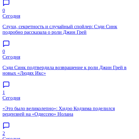
0
Сегодня
Слухи, секретность и случайный спойлер: Сэди Синк
подробно рассказала о роли Джин Грей
0
Сегодня
Сэди Синк подтвердила возвращение к роли Джин Грей в
новых «Людях Икс»
1
Сегодня
«Это было великолепно»: Хидэо Кодзима поделился
рецензией на «Одиссею» Нолана
2
Сегодня