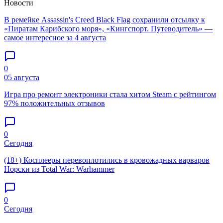
Новости
В ремейке Assassin's Creed Black Flag сохранили отсылку к
«Пиратам Карибского моря», «Кингспорт. Путеводитель» —
самое интересное за 4 августа
0
05 августа
Игра про ремонт электроники стала хитом Steam с рейтингом
97% положительных отзывов
0
Сегодня
(18+) Косплееры перевоплотились в кровожадных варваров
Норски из Total War: Warhammer
0
Сегодня