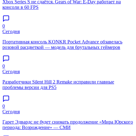
Xbox Series S не сдаётся. Gears of War: E-Day работает на
консоли в 60 FPS
0
Сегодня
Портативная консоль KONKR Pocket Advance обзавелась
розовой расцветкой — модель для брутальных геймеров
0
Сегодня
Разработчики Silent Hill 2 Remake исправили главные
проблемы версии для PS5
0
Сегодня
Гарет Эдвардс не будет снимать продолжение «Мира Юрского
периода: Возрождение» — СМИ