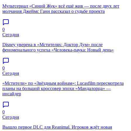
Мультсериал «Синий Жук» всё ещё жив — после двух лет
молчания Джеймс Ганн рассказал о судьбе проекта
0
Сегодня
Disney уверена в «Мстителях: Доктор Дум» после
феноменального успеха «Человека-паука: Новый день»
0
Сегодня
«Мстители» по «Звёздным войнам»: Lucasfilm пересмотрела
планы на большой кроссовер эпохи «Мандалорца» —
инсайдер
0
Сегодня
Вышло первое DLC для Reanimal. Игроков ждёт новая