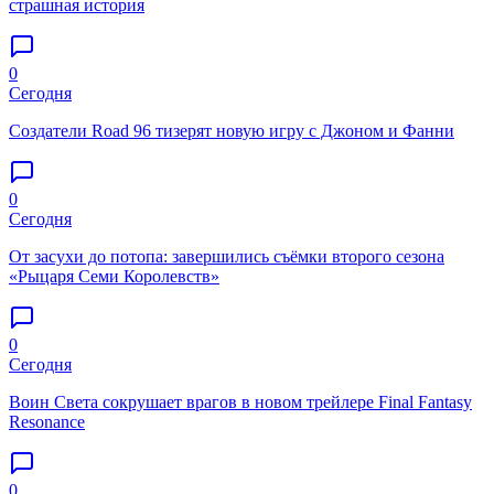
страшная история
0
Сегодня
Создатели Road 96 тизерят новую игру с Джоном и Фанни
0
Сегодня
От засухи до потопа: завершились съёмки второго сезона
«Рыцаря Семи Королевств»
0
Сегодня
Воин Света сокрушает врагов в новом трейлере Final Fantasy
Resonance
0