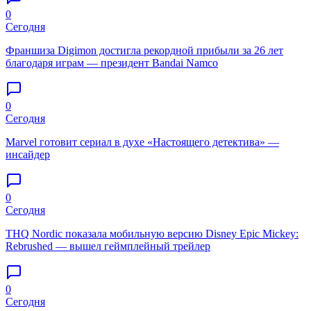
0
Сегодня
Франшиза Digimon достигла рекордной прибыли за 26 лет
благодаря играм — президент Bandai Namco
0
Сегодня
Marvel готовит сериал в духе «Настоящего детектива» —
инсайдер
0
Сегодня
THQ Nordic показала мобильную версию Disney Epic Mickey:
Rebrushed — вышел геймплейный трейлер
0
Сегодня