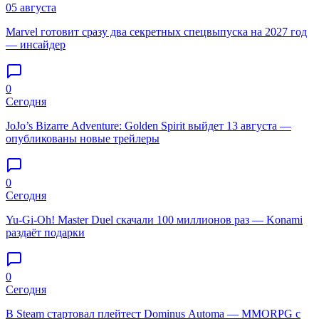
05 августа
Marvel готовит сразу два секретных спецвыпуска на 2027 год
— инсайдер
0
Сегодня
JoJo’s Bizarre Adventure: Golden Spirit выйдет 13 августа —
опубликованы новые трейлеры
0
Сегодня
Yu-Gi-Oh! Master Duel скачали 100 миллионов раз — Konami
раздаёт подарки
0
Сегодня
В Steam стартовал плейтест Dominus Automa — MMORPG с