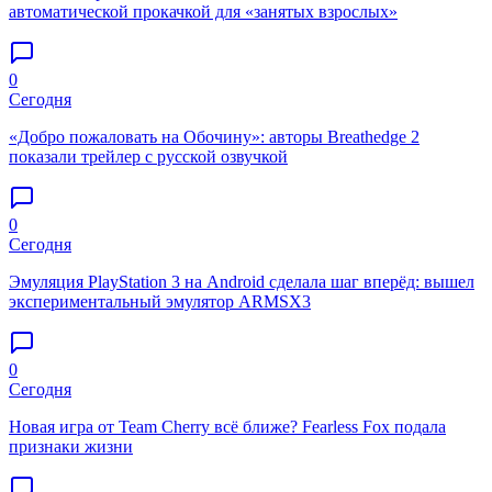
автоматической прокачкой для «занятых взрослых»
0
Сегодня
«Добро пожаловать на Обочину»: авторы Breathedge 2
показали трейлер с русской озвучкой
0
Сегодня
Эмуляция PlayStation 3 на Android сделала шаг вперёд: вышел
экспериментальный эмулятор ARMSX3
0
Сегодня
Новая игра от Team Cherry всё ближе? Fearless Fox подала
признаки жизни