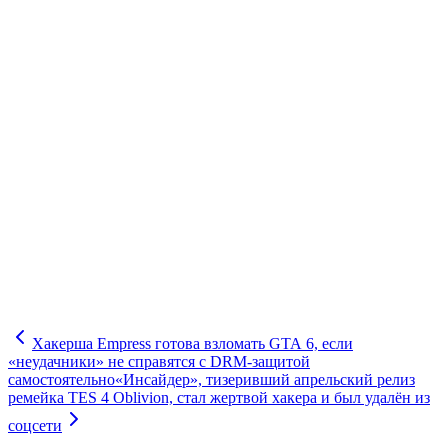
Хакерша Empress готова взломать GTA 6, если
«неудачники» не справятся с DRM-защитой
самостоятельно
«Инсайдер», тизеривший апрельский релиз
ремейка TES 4 Oblivion, стал жертвой хакера и был удалён из
соцсети