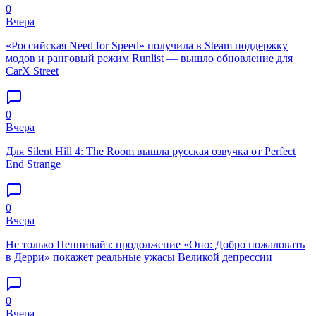
0
Вчера
«Российская Need for Speed» получила в Steam поддержку
модов и ранговый режим Runlist — вышло обновление для
CarX Street
0
Вчера
Для Silent Hill 4: The Room вышла русская озвучка от Perfect
End Strange
0
Вчера
Не только Пеннивайз: продолжение «Оно: Добро пожаловать
в Дерри» покажет реальные ужасы Великой депрессии
0
Вчера