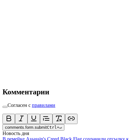
Комментарии
Согласен с
правилами
comments.form.submit
Ctrl
+
↵
Новость дня
В ремейке Assassin's Creed Black Flag сохранили отсылку к