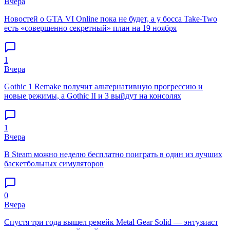
Вчера
Новостей о GTA VI Online пока не будет, а у босса Take-Two
есть «совершенно секретный» план на 19 ноября
1
Вчера
Gothic 1 Remake получит альтернативную прогрессию и
новые режимы, а Gothic II и 3 выйдут на консолях
1
Вчера
В Steam можно неделю бесплатно поиграть в один из лучших
баскетбольных симуляторов
0
Вчера
Спустя три года вышел ремейк Metal Gear Solid — энтузиаст