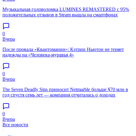
Музыкальная головоломка LUMINES REMASTERED с 95%
положительных отзывов в Steam вышла на смартфонах
0
Вчера
После провала «Квантомании»: Кэтрин Ньютон не теряет
надежды на «Человека-муравья 4»
0
Вчера
The Seven Deadly Sins приносит Netmarble больше $70 млн в
год спустя семь лет — компания отчиталась о доходах
0
Вчера
Все новости