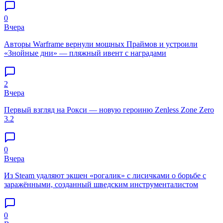
0
Вчера
Авторы Warframe вернули мощных Праймов и устроили
«Знойные дни» — пляжный ивент с наградами
2
Вчера
Первый взгляд на Рокси — новую героиню Zenless Zone Zero
3.2
0
Вчера
Из Steam удаляют экшен «рогалик» с лисичками о борьбе с
заражёнными, созданный шведским инструменталистом
0