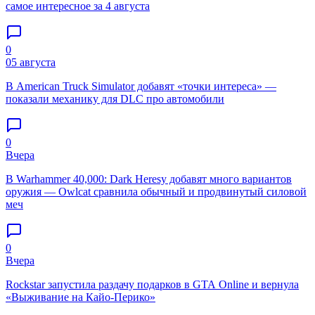
самое интересное за 4 августа
0
05 августа
В American Truck Simulator добавят «точки интереса» —
показали механику для DLC про автомобили
0
Вчера
В Warhammer 40,000: Dark Heresy добавят много вариантов
оружия — Owlcat сравнила обычный и продвинутый силовой
меч
0
Вчера
Rockstar запустила раздачу подарков в GTA Online и вернула
«Выживание на Кайо-Перико»