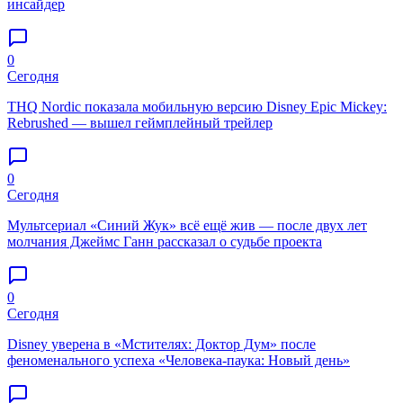
инсайдер
0
Сегодня
THQ Nordic показала мобильную версию Disney Epic Mickey:
Rebrushed — вышел геймплейный трейлер
0
Сегодня
Мультсериал «Синий Жук» всё ещё жив — после двух лет
молчания Джеймс Ганн рассказал о судьбе проекта
0
Сегодня
Disney уверена в «Мстителях: Доктор Дум» после
феноменального успеха «Человека-паука: Новый день»