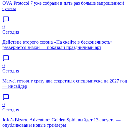
OVA Protocol 7 уже собрали в пять раз больше запрошенной
суммы
0
Сегодня
Действие второго сезона «На скейте в бесконечность»
развернётся зимой — показали праздничный арт
0
Сегодня
Marvel готовит сразу два секретных спецвыпуска на 2027 год
— инсайдер
0
Сегодня
JoJo’s Bizarre Adventure: Golden Spirit выйдет 13 августа —
опубликованы новые трейлеры