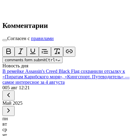
Комментарии
Согласен с
правилами
comments.form.submit
Ctrl
+
↵
Новость дня
В ремейке Assassin's Creed Black Flag сохранили отсылку к
«Пиратам Карибского моря», «Кингспорт. Путеводитель» —
самое интересное за 4 августа
0
05 авг 12:21
Май
2025
пн
вт
ср
чт