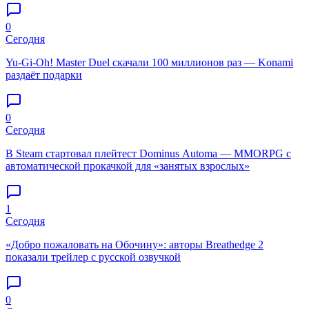
0
Сегодня
Yu-Gi-Oh! Master Duel скачали 100 миллионов раз — Konami
раздаёт подарки
0
Сегодня
В Steam стартовал плейтест Dominus Automa — MMORPG с
автоматической прокачкой для «занятых взрослых»
1
Сегодня
«Добро пожаловать на Обочину»: авторы Breathedge 2
показали трейлер с русской озвучкой
0