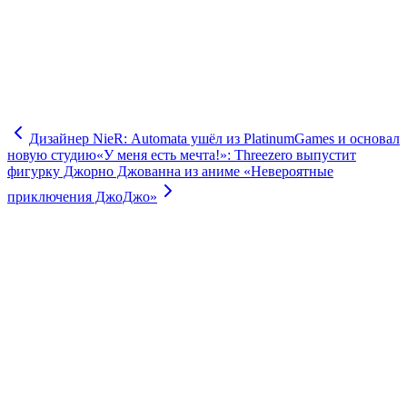
Дизайнер NieR: Automata ушёл из PlatinumGames и основал
новую студию
«У меня есть мечта!»: Threezero выпустит
фигурку Джорно Джованна из аниме «Невероятные
приключения ДжоДжо»