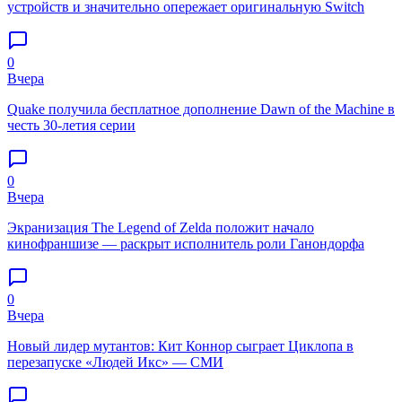
устройств и значительно опережает оригинальную Switch
0
Вчера
Quake получила бесплатное дополнение Dawn of the Machine в
честь 30-летия серии
0
Вчера
Экранизация The Legend of Zelda положит начало
кинофраншизе — раскрыт исполнитель роли Ганондорфа
0
Вчера
Новый лидер мутантов: Кит Коннор сыграет Циклопа в
перезапуске «Людей Икс» — СМИ