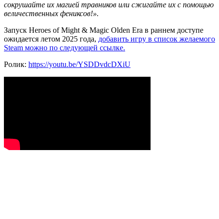
сокрушайте их магией травников или сжигайте их с помощью
величественных фениксов!».
Запуск Heroes of Might & Magic Olden Era в раннем доступе
ожидается летом 2025 года,
добавить игру в список желаемого
Steam можно по следующей ссылке.
Ролик:
https://youtu.be/YSDDvdcDXiU