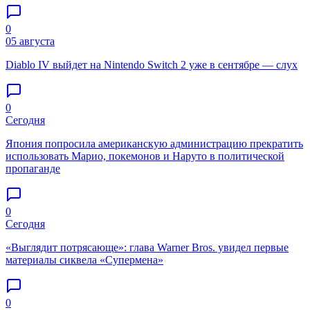
0
05 августа
Diablo IV выйдет на Nintendo Switch 2 уже в сентябре — слух
0
Сегодня
Япония попросила американскую администрацию прекратить
использовать Марио, покемонов и Наруто в политической
пропаганде
0
Сегодня
«Выглядит потрясающе»: глава Warner Bros. увидел первые
материалы сиквела «Супермена»
0