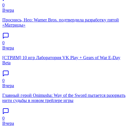
0
Вчера
Проснись, Нео: Warner Bros. подтвердила разработку пятой
«Матрицы»
0
Вчера
[СТРИМ] 10 игр Лаборатория VK Play + Gears of War E-Day
Beta
0
Вчера
Главный герой Onimusha: Way of the Sword пытается разорвать
нити судьбы в новом трейлере игры
0
Вчера