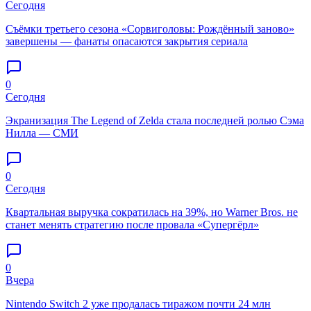
Сегодня
Съёмки третьего сезона «Сорвиголовы: Рождённый заново»
завершены — фанаты опасаются закрытия сериала
0
Сегодня
Экранизация The Legend of Zelda стала последней ролью Сэма
Нилла — СМИ
0
Сегодня
Квартальная выручка сократилась на 39%, но Warner Bros. не
станет менять стратегию после провала «Супергёрл»
0
Вчера
Nintendo Switch 2 уже продалась тиражом почти 24 млн