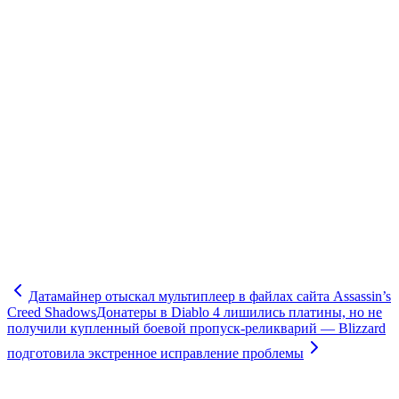
Датамайнер отыскал мультиплеер в файлах сайта Assassin’s
Creed Shadows
Донатеры в Diablo 4 лишились платины, но не
получили купленный боевой пропуск-реликварий — Blizzard
подготовила экстренное исправление проблемы