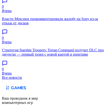
0
Вчера
Власти Мексики прокомментировали жалобу на Sony из-за
отказа от дисков
0
Вчера
Стратегия Starship Troopers: Terran Command получит DLC про
джунгли — первый тизер с новой картой и юнитами
0
Вчера
Все новости
Ваш проводник в мир
компьютерных игр