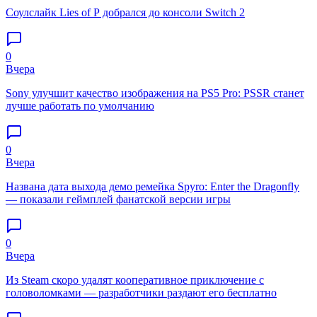
Соулслайк Lies of P добрался до консоли Switch 2
0
Вчера
Sony улучшит качество изображения на PS5 Pro: PSSR станет
лучше работать по умолчанию
0
Вчера
Названа дата выхода демо ремейка Spyro: Enter the Dragonfly
— показали геймплей фанатской версии игры
0
Вчера
Из Steam скоро удалят кооперативное приключение с
головоломками — разработчики раздают его бесплатно