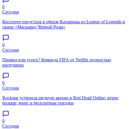
0
Сегодня
Косплеер предстала в образе Катарины из League of Legends в
скине «Маскарад Чёрной Розы»
0
Сегодня
Провал или успех? Команда FIFA от Netflix полностью
распущена
0
Сегодня
Rockstar устроила щедрую акцию в Red Dead Online: втрое
больше денег и бесплатные поездки
0
Сегодня