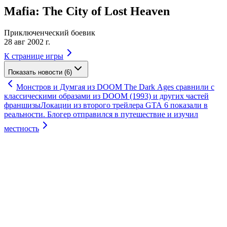
Mafia: The City of Lost Heaven
Приключенческий боевик
28 авг 2002 г.
К странице игры
Показать новости (6)
Монстров и Думгая из DOOM The Dark Ages сравнили с
классическими образами из DOOM (1993) и других частей
франшизы
Локации из второго трейлера GTA 6 показали в
реальности. Блогер отправился в путешествие и изучил
местность