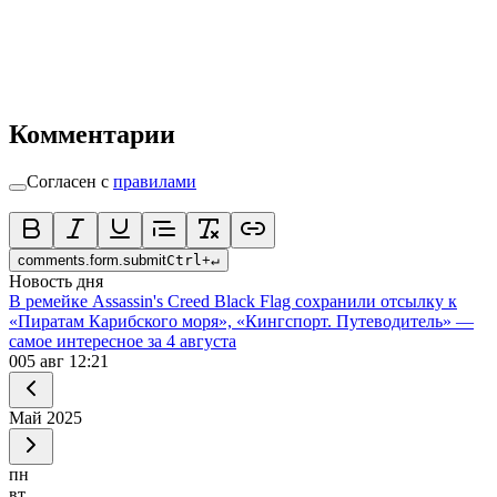
Комментарии
Согласен с
правилами
comments.form.submit
Ctrl
+
↵
Новость дня
В ремейке Assassin's Creed Black Flag сохранили отсылку к
«Пиратам Карибского моря», «Кингспорт. Путеводитель» —
самое интересное за 4 августа
0
05 авг 12:21
Май
2025
пн
вт