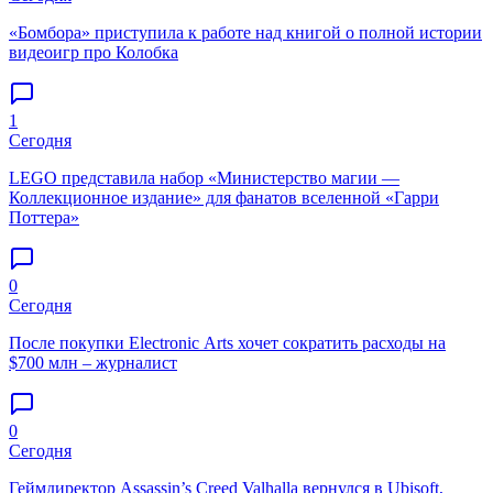
«Бомбора» приступила к работе над книгой о полной истории
видеоигр про Колобка
1
Сегодня
LEGO представила набор «Министерство магии —
Коллекционное издание» для фанатов вселенной «Гарри
Поттера»
0
Сегодня
После покупки Electronic Arts хочет сократить расходы на
$700 млн – журналист
0
Сегодня
Геймдиректор Assassin’s Creed Valhalla вернулся в Ubisoft,