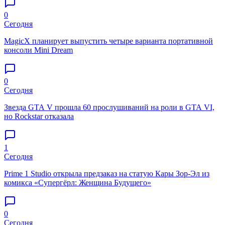
0
Сегодня
MagicX планирует выпустить четыре варианта портативной
консоли Mini Dream
0
Сегодня
Звезда GTA V прошла 60 прослушиваний на роли в GTA VI,
но Rockstar отказала
1
Сегодня
Prime 1 Studio открыла предзаказ на статую Кары Зор-Эл из
комикса «Супергёрл: Женщина Будущего»
0
Сегодня