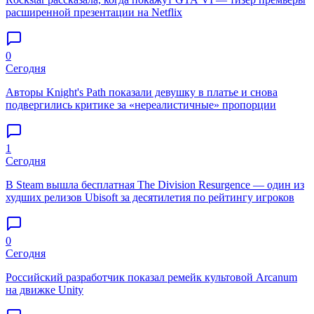
расширенной презентации на Netflix
0
Сегодня
Авторы Knight's Path показали девушку в платье и снова
подвергились критике за «нереалистичные» пропорции
1
Сегодня
В Steam вышла бесплатная The Division Resurgence — один из
худших релизов Ubisoft за десятилетия по рейтингу игроков
0
Сегодня
Российский разработчик показал ремейк культовой Arcanum
на движке Unity