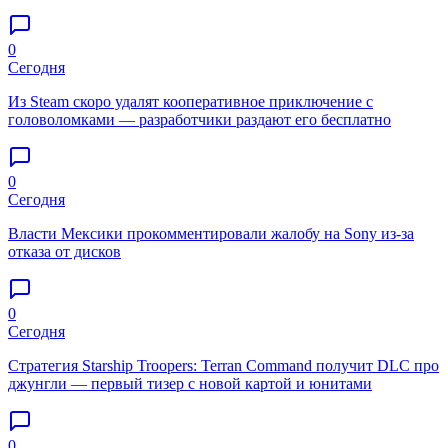
0
Сегодня
Из Steam скоро удалят кооперативное приключение с
головоломками — разработчики раздают его бесплатно
0
Сегодня
Власти Мексики прокомментировали жалобу на Sony из-за
отказа от дисков
0
Сегодня
Стратегия Starship Troopers: Terran Command получит DLC про
джунгли — первый тизер с новой картой и юнитами
0