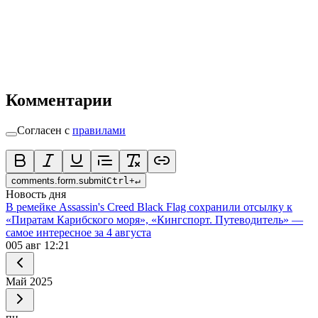
Комментарии
Согласен с
правилами
comments.form.submit
Ctrl
+
↵
Новость дня
В ремейке Assassin's Creed Black Flag сохранили отсылку к
«Пиратам Карибского моря», «Кингспорт. Путеводитель» —
самое интересное за 4 августа
0
05 авг 12:21
Май
2025
пн