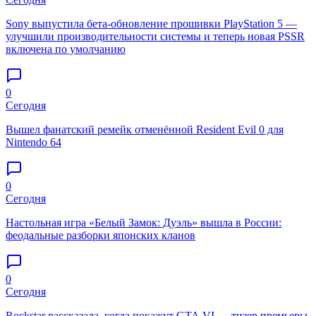
Sony выпустила бета-обновление прошивки PlayStation 5 —
улучшили производительности системы и теперь новая PSSR
включена по умолчанию
0
Сегодня
Вышел фанатский ремейк отменённой Resident Evil 0 для
Nintendo 64
0
Сегодня
Настольная игра «Белый Замок: Дуэль» вышла в России:
феодальные разборки японских кланов
0
Сегодня
Rockstar рассказала, когда покажут GTA VI — тизер премьеры