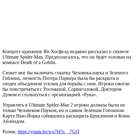
Концепт-художник Ян Хосфелд недавно рассказал о сиквеле
Ultimate Spider-Man. Предполагалось, что он будет основан на
комиксе Death of a Goblin.
Сюжет мог бы включать схватку Человека-паука и Зеленого
Гоблина, личность Питера Паркера была бы раскрыта и
злодеи объединяли усилия для борьбы с ним. Игроки смогли
бы повстречаться с Росомахой, Сорвиголовой, Доктором
Думом и столкнуться с организацией «Рука».
Управлять в Ultimate Spider-Man 2 игроки должны были не
только Человеком-Пауком, но и самим Зелёным Гоблином.
Карту Нью-Йорка собирались расширить Бруклином и Кони-
Айлендом.
Ролик:
https://youtu.be/wq7H5s__7GQ