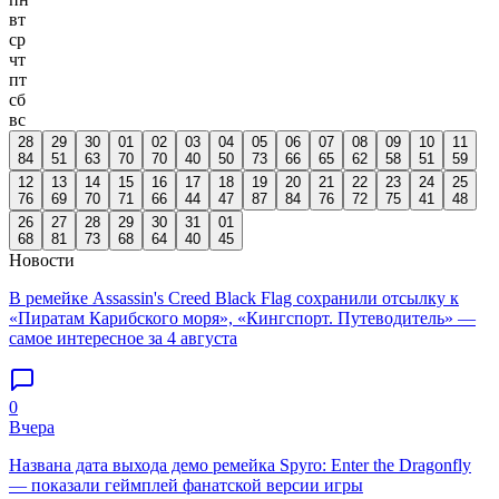
вт
ср
чт
пт
сб
вс
28
29
30
01
02
03
04
05
06
07
08
09
10
11
84
51
63
70
70
40
50
73
66
65
62
58
51
59
12
13
14
15
16
17
18
19
20
21
22
23
24
25
76
69
70
71
66
44
47
87
84
76
72
75
41
48
26
27
28
29
30
31
01
68
81
73
68
64
40
45
Новости
В ремейке Assassin's Creed Black Flag сохранили отсылку к
«Пиратам Карибского моря», «Кингспорт. Путеводитель» —
самое интересное за 4 августа
0
Вчера
Названа дата выхода демо ремейка Spyro: Enter the Dragonfly
— показали геймплей фанатской версии игры