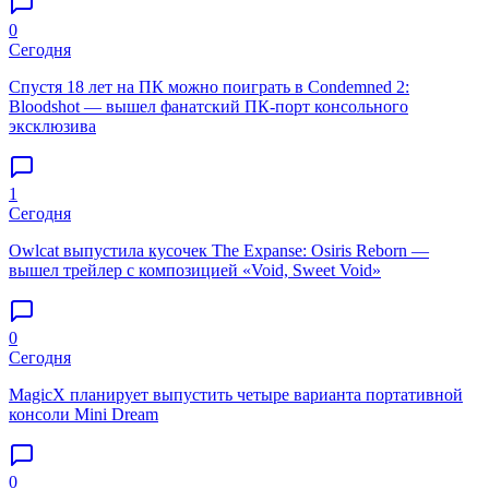
0
Сегодня
Спустя 18 лет на ПК можно поиграть в Condemned 2:
Bloodshot — вышел фанатский ПК-порт консольного
эксклюзива
1
Сегодня
Owlcat выпустила кусочек The Expanse: Osiris Reborn —
вышел трейлер с композицией «Void, Sweet Void»
0
Сегодня
MagicX планирует выпустить четыре варианта портативной
консоли Mini Dream
0