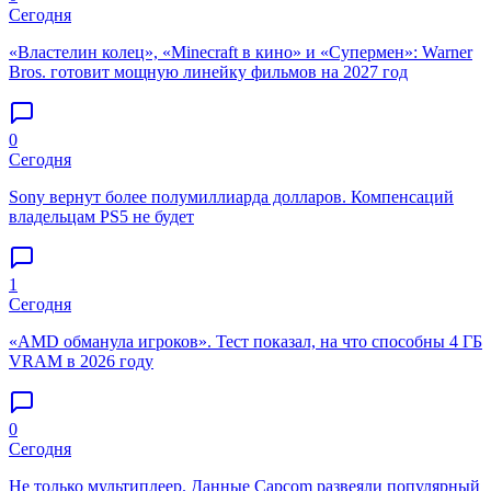
Сегодня
«Властелин колец», «Minecraft в кино» и «Супермен»: Warner
Bros. готовит мощную линейку фильмов на 2027 год
0
Сегодня
Sony вернут более полумиллиарда долларов. Компенсаций
владельцам PS5 не будет
1
Сегодня
«AMD обманула игроков». Тест показал, на что способны 4 ГБ
VRAM в 2026 году
0
Сегодня
Не только мультиплеер. Данные Capcom развеяли популярный