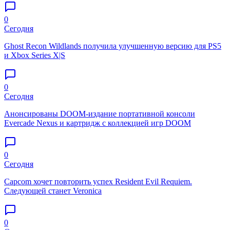
0
Сегодня
Ghost Recon Wildlands получила улучшенную версию для PS5
и Xbox Series X|S
0
Сегодня
Анонсированы DOOM-издание портативной консоли
Evercade Nexus и картридж с коллекцией игр DOOM
0
Сегодня
Capcom хочет повторить успех Resident Evil Requiem.
Следующей станет Veronica
0