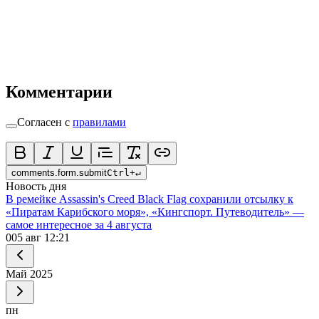
Комментарии
Согласен с
правилами
comments.form.submit
Ctrl
+
↵
Новость дня
В ремейке Assassin's Creed Black Flag сохранили отсылку к
«Пиратам Карибского моря», «Кингспорт. Путеводитель» —
самое интересное за 4 августа
0
05 авг 12:21
Май
2025
пн