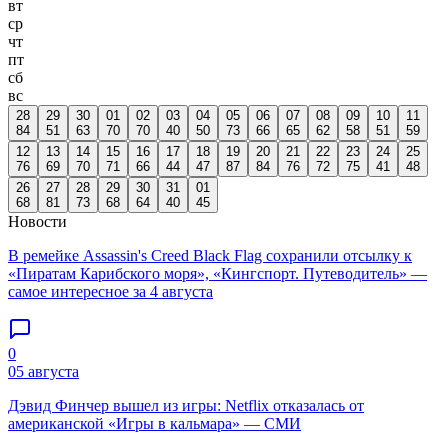
вт
ср
чт
пт
сб
вс
28
29
30
01
02
03
04
05
06
07
08
09
10
11
84
51
63
70
70
40
50
73
66
65
62
58
51
59
12
13
14
15
16
17
18
19
20
21
22
23
24
25
76
69
70
71
66
44
47
87
84
76
72
75
41
48
26
27
28
29
30
31
01
68
81
73
68
64
40
45
Новости
В ремейке Assassin's Creed Black Flag сохранили отсылку к
«Пиратам Карибского моря», «Кингспорт. Путеводитель» —
самое интересное за 4 августа
0
05 августа
Дэвид Финчер вышел из игры: Netflix отказалась от
американской «Игры в кальмара» — СМИ