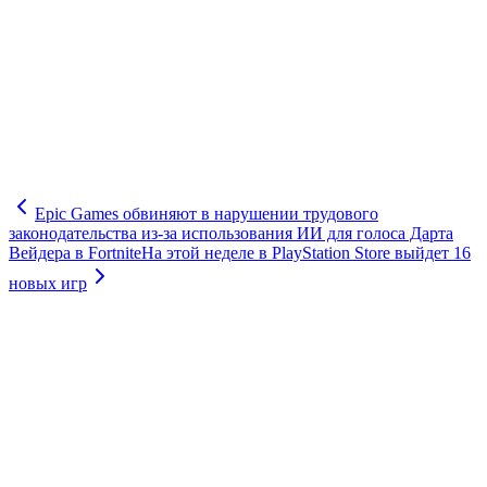
Epic Games обвиняют в нарушении трудового
законодательства из-за использования ИИ для голоса Дарта
Вейдера в Fortnite
На этой неделе в PlayStation Store выйдет 16
новых игр