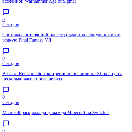
вселенной Warhammer Age of Sigmar
0
Сегодня
Считалась потерянной навсегда. Фанаты вернули к жизни
редкую Final Fantasy VII
0
Сегодня
Beast of Reincarnation экстренно исправили на Xbox спустя
несколько часов после релиза
0
Сегодня
Microsoft раскрыла дату выхода Minecraft на Switch 2
0