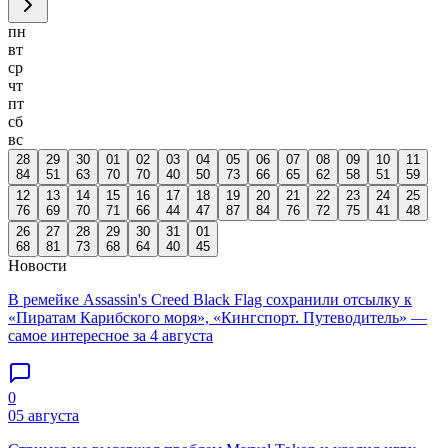
пн
вт
ср
чт
пт
сб
вс
28
29
30
01
02
03
04
05
06
07
08
09
10
11
84
51
63
70
70
40
50
73
66
65
62
58
51
59
12
13
14
15
16
17
18
19
20
21
22
23
24
25
76
69
70
71
66
44
47
87
84
76
72
75
41
48
26
27
28
29
30
31
01
68
81
73
68
64
40
45
Новости
В ремейке Assassin's Creed Black Flag сохранили отсылку к
«Пиратам Карибского моря», «Кингспорт. Путеводитель» —
самое интересное за 4 августа
0
05 августа