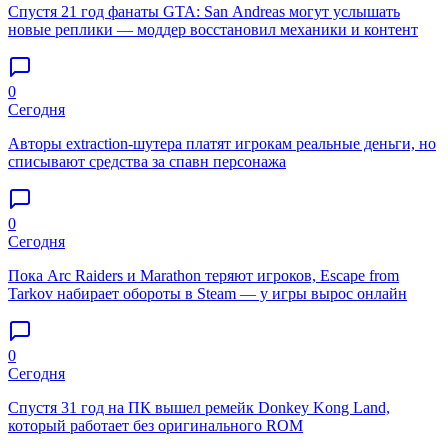
Спустя 21 год фанаты GTA: San Andreas могут услышать
новые реплики — моддер восстановил механики и контент
0
Сегодня
Авторы extraction-шутера платят игрокам реальные деньги, но
списывают средства за спавн персонажа
0
Сегодня
Пока Arc Raiders и Marathon теряют игроков, Escape from
Tarkov набирает обороты в Steam — у игры вырос онлайн
0
Сегодня
Спустя 31 год на ПК вышел ремейк Donkey Kong Land,
который работает без оригинального ROM