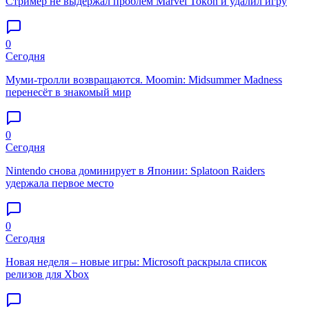
Стример не выдержал проблем Marvel Tokon и удалил игру
0
Сегодня
Муми-тролли возвращаются. Moomin: Midsummer Madness
перенесёт в знакомый мир
0
Сегодня
Nintendo снова доминирует в Японии: Splatoon Raiders
удержала первое место
0
Сегодня
Новая неделя – новые игры: Microsoft раскрыла список
релизов для Xbox