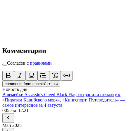
Комментарии
Согласен с
правилами
comments.form.submit
Ctrl
+
↵
Новость дня
В ремейке Assassin's Creed Black Flag сохранили отсылку к
«Пиратам Карибского моря», «Кингспорт. Путеводитель» —
самое интересное за 4 августа
0
05 авг 12:21
Май
2025