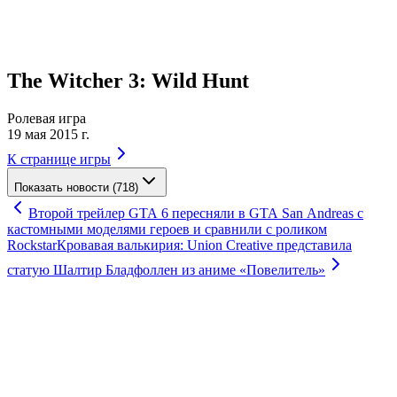
The Witcher 3: Wild Hunt
Ролевая игра
19 мая 2015 г.
К странице игры
Показать новости (718)
Второй трейлер GTA 6 пересняли в GTA San Andreas с
кастомными моделями героев и сравнили с роликом
Rockstar
Кровавая валькирия: Union Creative представила
статую Шалтир Бладфоллен из аниме «Повелитель»