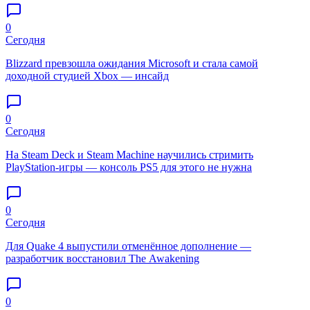
0
Сегодня
Blizzard превзошла ожидания Microsoft и стала самой
доходной студией Xbox — инсайд
0
Сегодня
На Steam Deck и Steam Machine научились стримить
PlayStation-игры — консоль PS5 для этого не нужна
0
Сегодня
Для Quake 4 выпустили отменённое дополнение —
разработчик восстановил The Awakening
0