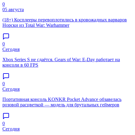
0
05 августа
(18+) Косплееры перевоплотились в кровожадных варваров
Норски из Total War: Warhammer
0
Сегодня
Xbox Series S не сдаётся. Gears of War: E-Day работает на
консоли в 60 FPS
0
Сегодня
Портативная консоль KONKR Pocket Advance обзавелась
розовой расцветкой — модель для брутальных геймеров
0
Сегодня