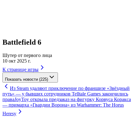
Battlefield 6
Шутер от первого лица
10 окт 2025 г.
К странице игры
Показать новости (225)
Из Steam удаляют приключение по франшизе «Звёздный
путь» — у бывших сотрудников Telltale Games закончились
права
JoyToy открыла предзаказ на фигурку Корвуса Коракса
— примарха «Гвардии Ворона» из Warhammer: The Horus
Heresy