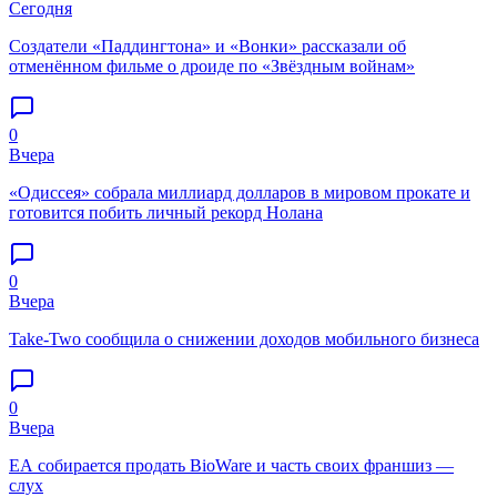
Сегодня
Создатели «Паддингтона» и «Вонки» рассказали об
отменённом фильме о дроиде по «Звёздным войнам»
0
Вчера
«Одиссея» собрала миллиард долларов в мировом прокате и
готовится побить личный рекорд Нолана
0
Вчера
Take-Two сообщила о снижении доходов мобильного бизнеса
0
Вчера
EA собирается продать BioWare и часть своих франшиз —
слух