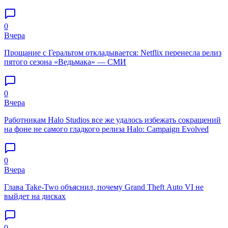
0
Вчера
Прощание с Геральтом откладывается: Netflix перенесла релиз
пятого сезона «Ведьмака» — СМИ
0
Вчера
Работникам Halo Studios все же удалось избежать сокращений
на фоне не самого гладкого релиза Halo: Campaign Evolved
0
Вчера
Глава Take-Two объяснил, почему Grand Theft Auto VI не
выйдет на дисках
0