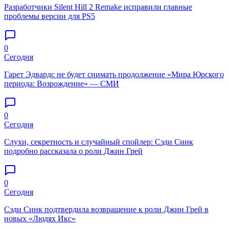
Разработчики Silent Hill 2 Remake исправили главные
проблемы версии для PS5
0
Сегодня
Гарет Эдвардс не будет снимать продолжение «Мира Юрского
периода: Возрождение» — СМИ
0
Сегодня
Слухи, секретность и случайный спойлер: Сэди Синк
подробно рассказала о роли Джин Грей
0
Сегодня
Сэди Синк подтвердила возвращение к роли Джин Грей в
новых «Людях Икс»