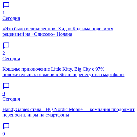
1
Сегодня
«Это было великолепно»: Хидэо Кодзима поделился
рецензией на «Одиссею» Нолана
2
Сегодня
Кошачье приключение Little Kitty, Big City с 97%
положительных отзывов в Steam перенесут на смартфоны
0
Сегодня
HandyGames стала THQ Nordic Mobile — компания продолжит
переносить игры на смартфоны
0