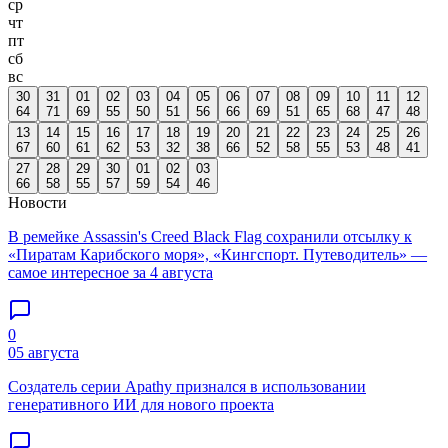
ср
чт
пт
сб
вс
30
31
01
02
03
04
05
06
07
08
09
10
11
12
64
71
69
55
50
51
56
66
69
51
65
68
47
48
13
14
15
16
17
18
19
20
21
22
23
24
25
26
67
60
61
62
53
32
38
66
52
58
55
53
48
41
27
28
29
30
01
02
03
66
58
55
57
59
54
46
Новости
В ремейке Assassin's Creed Black Flag сохранили отсылку к
«Пиратам Карибского моря», «Кингспорт. Путеводитель» —
самое интересное за 4 августа
0
05 августа
Создатель серии Apathy признался в использовании
генеративного ИИ для нового проекта