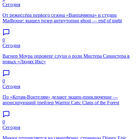
Сегодня
От режиссёра первого сезона «Ванпачмена» и студии
Madhouse: вышел тизер антиутопии ghost — end of night
0
Сегодня
Вагнер Моура опроверг слухи о роли Мистера Синистера в
новых «Людях Икс»
0
Сегодня
По «Котам-Воителям» делают экшен-приключение —
анонсирующий трейлер Warrior Cats: Clans of the Forest
0
Сегодня
Микки отправляется на смартфоны: страницы Disney Epic