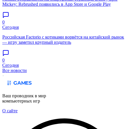
Mickey: Rebrushed появились в App Store и Google Play
0
Сегодня
Российская Factorio с котиками ворвётся на китайский рынок
— игру заметил крупный издатель
0
Сегодня
Все новости
Ваш проводник в мир
компьютерных игр
О сайте