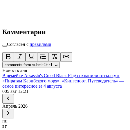
Комментарии
Согласен с
правилами
comments.form.submit
Ctrl
+
↵
Новость дня
В ремейке Assassin's Creed Black Flag сохранили отсылку к
«Пиратам Карибского моря», «Кингспорт. Путеводитель» —
самое интересное за 4 августа
0
05 авг 12:21
Апрель
2026
пн
вт