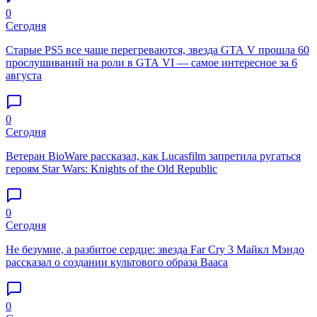
0
Сегодня
Старые PS5 все чаще перегреваются, звезда GTA V прошла 60
прослушиваний на роли в GTA VI — самое интересное за 6
августа
0
Сегодня
Ветеран BioWare рассказал, как Lucasfilm запретила ругаться
героям Star Wars: Knights of the Old Republic
0
Сегодня
Не безумие, а разбитое сердце: звезда Far Cry 3 Майкл Мэндо
рассказал о создании культового образа Вааса
0