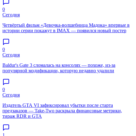
0
Сегодня
Четвёртый фильм «Девочка-волшебница Мадока» впервые в
истории серии покажут в IMAX — появился новый постер
0
Сегодня
Baldur's Gate 3 сломалась на консолях — похоже, из-за
популярной модификации, которую недавно удалили
0
Сегодня
Издатель GTA VI зафиксировал убытки после старта
предзаказов — Take-Two раскрыла финансовые метрики,
тираж RDR и GTA
1