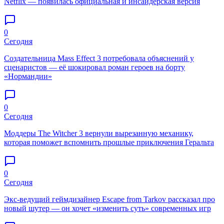
Netflix — появилась официальная и инсайдерская версия
0
Сегодня
Создательница Mass Effect 3 потребовала объяснений у
сценаристов — её шокировал роман героев на борту
«Нормандии»
0
Сегодня
Моддеры The Witcher 3 вернули вырезанную механику,
которая поможет вспомнить прошлые приключения Геральта
0
Сегодня
Экс-ведущий геймдизайнер Escape from Tarkov рассказал про
новый шутер — он хочет «изменить суть» современных игр