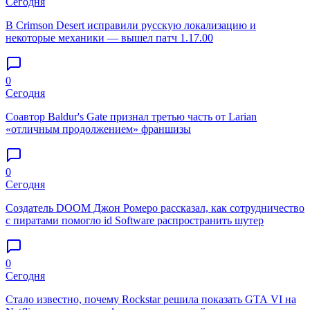
Сегодня
В Crimson Desert исправили русскую локализацию и
некоторые механики — вышел патч 1.17.00
0
Сегодня
Соавтор Baldur's Gate признал третью часть от Larian
«отличным продолжением» франшизы
0
Сегодня
Создатель DOOM Джон Ромеро рассказал, как сотрудничество
с пиратами помогло id Software распространить шутер
0
Сегодня
Стало известно, почему Rockstar решила показать GTA VI на