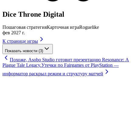
Dice Throne Digital
Пошаговая стратегия
Карточная игра
Roguelike
фев 2027 г.
К странице игры
Показать новости (3)
Похоже, Asobo Studio готовит презентацию Resonance: A
Plague Tale Legacy.
Утечки по Fairgames от PlayStation —
информатор раскрыл режим и структуру матчей