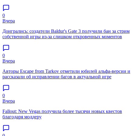
0
Вчера
Доигрались: создатели Baldur's Gate 3 получили бан за стрим
собственной игры из-за слишком откровенных моментов
0
Вчера
Авторы Escape from Tarkov отметили юбилей альфа-версии и
рассказали об исправлении багов в актуальной игре
0
Вчера
Fallout: New Vegas получила более тысячи новых квестов
благодаря моддеру
0