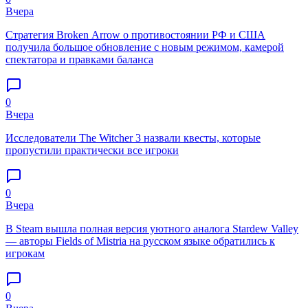
Вчера
Стратегия Broken Arrow о противостоянии РФ и США
получила большое обновление с новым режимом, камерой
спектатора и правками баланса
0
Вчера
Исследователи The Witcher 3 назвали квесты, которые
пропустили практически все игроки
0
Вчера
В Steam вышла полная версия уютного аналога Stardew Valley
— авторы Fields of Mistria на русском языке обратились к
игрокам
0