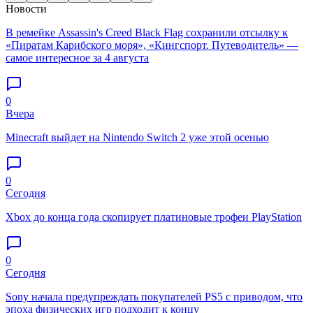
Новости
В ремейке Assassin's Creed Black Flag сохранили отсылку к
«Пиратам Карибского моря», «Кингспорт. Путеводитель» —
самое интересное за 4 августа
0
Вчера
Minecraft выйдет на Nintendo Switch 2 уже этой осенью
0
Сегодня
Xbox до конца года скопирует платиновые трофеи PlayStation
0
Сегодня
Sony начала предупреждать покупателей PS5 с приводом, что
эпоха физических игр подходит к концу