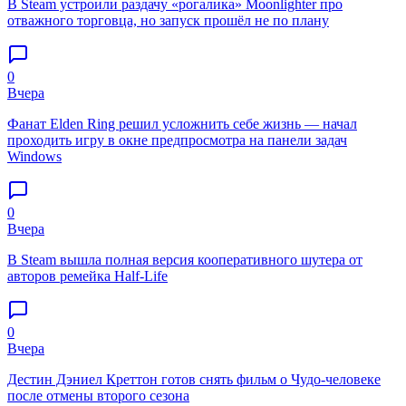
В Steam устроили раздачу «рогалика» Moonlighter про
отважного торговца, но запуск прошёл не по плану
0
Вчера
Фанат Elden Ring решил усложнить себе жизнь — начал
проходить игру в окне предпросмотра на панели задач
Windows
0
Вчера
В Steam вышла полная версия кооперативного шутера от
авторов ремейка Half-Life
0
Вчера
Дестин Дэниел Креттон готов снять фильм о Чудо-человеке
после отмены второго сезона