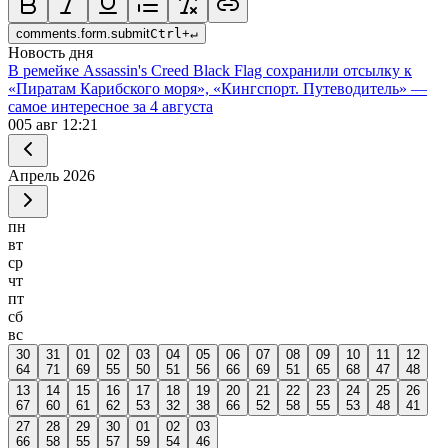
comments.form.submit
Ctrl
+
↵
Новость дня
В ремейке Assassin's Creed Black Flag сохранили отсылку к
«Пиратам Карибского моря», «Кингспорт. Путеводитель» —
самое интересное за 4 августа
0
05 авг 12:21
Апрель
2026
пн
вт
ср
чт
пт
сб
вс
30
31
01
02
03
04
05
06
07
08
09
10
11
12
64
71
69
55
50
51
56
66
69
51
65
68
47
48
13
14
15
16
17
18
19
20
21
22
23
24
25
26
67
60
61
62
53
32
38
66
52
58
55
53
48
41
27
28
29
30
01
02
03
66
58
55
57
59
54
46