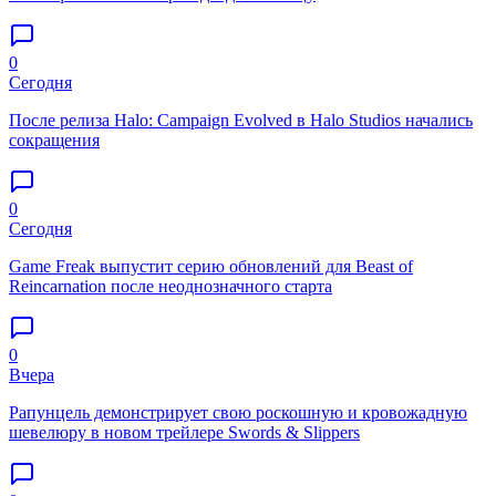
0
Сегодня
После релиза Halo: Campaign Evolved в Halo Studios начались
сокращения
0
Сегодня
Game Freak выпустит серию обновлений для Beast of
Reincarnation после неоднозначного старта
0
Вчера
Рапунцель демонстрирует свою роскошную и кровожадную
шевелюру в новом трейлере Swords & Slippers