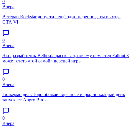
0
Вчера
Ветеран Rockstar допустил ещё один перенос даты выхода
GTA VI
0
Вчера
Экс-разработчик Bethesda рассказал, почему ремастер Fallout 3
может стать «той самой» версией игры
0
Вчера
Гильермо дель Торо обожает мрачные игры, но каждый день
запускает Angry Birds
0
Вчера