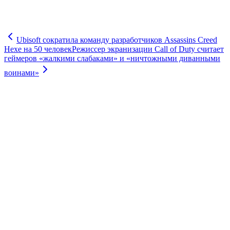
Ubisoft сократила команду разработчиков Assassins Creed
Hexe на 50 человек
Режиссер экранизации Call of Duty считает
геймеров «жалкими слабаками» и «ничтожными диванными
воинами»