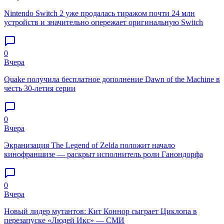
Nintendo Switch 2 уже продалась тиражом почти 24 млн
устройств и значительно опережает оригинальную Switch
0
Вчера
Quake получила бесплатное дополнение Dawn of the Machine в
честь 30-летия серии
0
Вчера
Экранизация The Legend of Zelda положит начало
кинофраншизе — раскрыт исполнитель роли Ганондорфа
0
Вчера
Новый лидер мутантов: Кит Коннор сыграет Циклопа в
перезапуске «Людей Икс» — СМИ