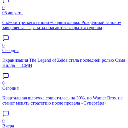
0
05 августа
Съёмки третьего сезона «Сорвиголовы: Рождённый заново»
завершены — фанаты опасаются закрытия сериала
0
Сегодня
Экранизация The Legend of Zelda стала последней ролью Сэма
Нилла — СМИ
0
Сегодня
Квартальная выручка сократилась на 39%, но Warner Bros. не
станет менять стратегию после провала «Супергёрл»
0
Вчера