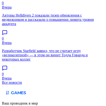
0
Вчера
Авторы Helldivers 2 показали тизер обновления с
медвежонком и рассказали о повышении лимита уровня
аккаунта
0
Вчера
Разработчик Starfield заявил, что не считает игру
«великолепной» — в этом он винит Тодда Говарда и
некоторых коллег
0
Вчера
Все новости
Ваш проводник в мир