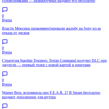
головоломками — разработчики раздают его бесплатно
0
Вчера
Власти Мексики прокомментировали жалобу на Sony из-за
отказа от дисков
0
Вчера
Стратегия Starship Troopers: Terran Command получит DLC про
джунгли — первый тизер с новой картой и юнитами
0
Вчера
Warner Bros. вспомнила про F.E.A.R. 2? В Steam бесплатно
раздают дополнение для шутера