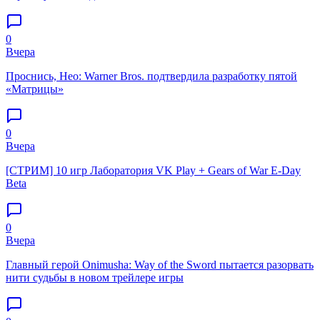
0
Вчера
Проснись, Нео: Warner Bros. подтвердила разработку пятой
«Матрицы»
0
Вчера
[СТРИМ] 10 игр Лаборатория VK Play + Gears of War E-Day
Beta
0
Вчера
Главный герой Onimusha: Way of the Sword пытается разорвать
нити судьбы в новом трейлере игры