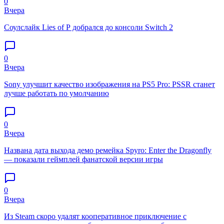
0
Вчера
Соулслайк Lies of P добрался до консоли Switch 2
0
Вчера
Sony улучшит качество изображения на PS5 Pro: PSSR станет
лучше работать по умолчанию
0
Вчера
Названа дата выхода демо ремейка Spyro: Enter the Dragonfly
— показали геймплей фанатской версии игры
0
Вчера
Из Steam скоро удалят кооперативное приключение с