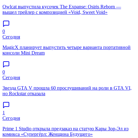
Owlcat выпустила кусочек The Expanse: Osiris Reborn —
вышел трейлер с композицией «Void, Sweet Void»
0
Сегодня
MagicX планирует выпустить четыре варианта портативной
консоли Mini Dream
0
Сегодня
Звезда GTA V прошла 60 прослушиваний на роли в GTA VI,
но Rockstar отказала
1
Сегодня
Prime 1 Studio открыла предзаказ на статую Кары Зор-Эл из
комикса «Супергёрл: Женщина Будущего»