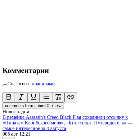
Комментарии
Согласен с
правилами
comments.form.submit
Ctrl
+
↵
Новость дня
В ремейке Assassin's Creed Black Flag сохранили отсылку к
«Пиратам Карибского моря», «Кингспорт. Путеводитель» —
самое интересное за 4 августа
0
05 авг 12:21