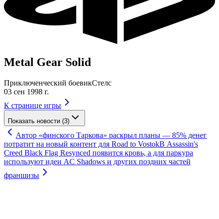
Metal Gear Solid
Приключенческий боевик
Стелс
03 сен 1998 г.
К странице игры
Показать новости (3)
Автор «финского Таркова» раскрыл планы — 85% денег
потратит на новый контент для Road to Vostok
В Assassin's
Creed Black Flag Resynced появится кровь, а для паркура
используют идеи AC Shadows и других поздних частей
франшизы