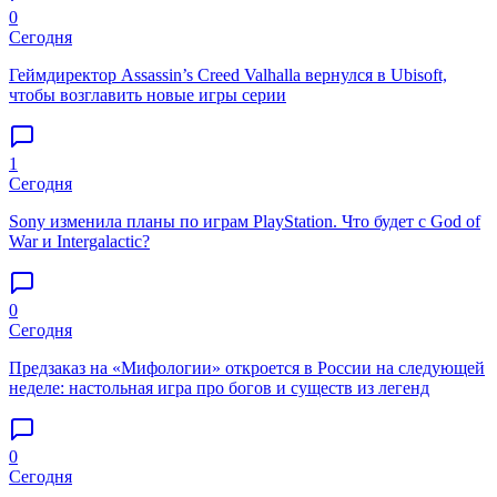
0
Сегодня
Геймдиректор Assassin’s Creed Valhalla вернулся в Ubisoft,
чтобы возглавить новые игры серии
1
Сегодня
Sony изменила планы по играм PlayStation. Что будет с God of
War и Intergalactic?
0
Сегодня
Предзаказ на «Мифологии» откроется в России на следующей
неделе: настольная игра про богов и существ из легенд
0
Сегодня