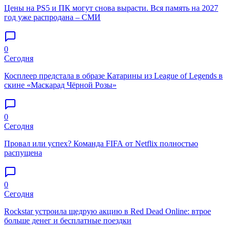
Цены на PS5 и ПК могут снова вырасти. Вся память на 2027
год уже распродана – СМИ
0
Сегодня
Косплеер предстала в образе Катарины из League of Legends в
скине «Маскарад Чёрной Розы»
0
Сегодня
Провал или успех? Команда FIFA от Netflix полностью
распущена
0
Сегодня
Rockstar устроила щедрую акцию в Red Dead Online: втрое
больше денег и бесплатные поездки