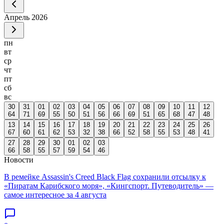
Апрель
2026
пн
вт
ср
чт
пт
сб
вс
30
31
01
02
03
04
05
06
07
08
09
10
11
12
64
71
69
55
50
51
56
66
69
51
65
68
47
48
13
14
15
16
17
18
19
20
21
22
23
24
25
26
67
60
61
62
53
32
38
66
52
58
55
53
48
41
27
28
29
30
01
02
03
66
58
55
57
59
54
46
Новости
В ремейке Assassin's Creed Black Flag сохранили отсылку к
«Пиратам Карибского моря», «Кингспорт. Путеводитель» —
самое интересное за 4 августа