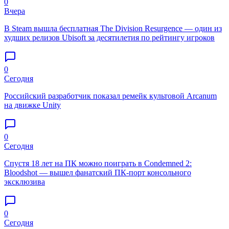
0
Вчера
В Steam вышла бесплатная The Division Resurgence — один из
худших релизов Ubisoft за десятилетия по рейтингу игроков
0
Сегодня
Российский разработчик показал ремейк культовой Arcanum
на движке Unity
0
Сегодня
Спустя 18 лет на ПК можно поиграть в Condemned 2:
Bloodshot — вышел фанатский ПК-порт консольного
эксклюзива
0
Сегодня