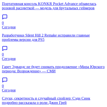
Портативная консоль KONKR Pocket Advance обзавелась
розовой расцветкой — модель для брутальных геймеров
0
Сегодня
Разработчики Silent Hill 2 Remake исправили главные
проблемы версии для PS5
0
Сегодня
Гарет Эдвардс не будет снимать продолжение «Мира Юрского
периода: Возрождение» — СМИ
0
Сегодня
Слухи, секретность и случайный спойлер: Сэди Синк
подробно рассказала о роли Джин Грей