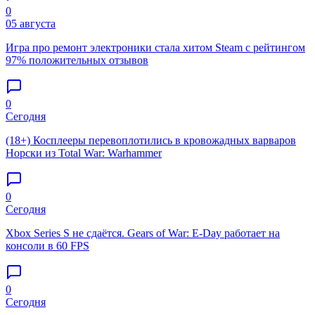
0
05 августа
Игра про ремонт электроники стала хитом Steam с рейтингом
97% положительных отзывов
0
Сегодня
(18+) Косплееры перевоплотились в кровожадных варваров
Норски из Total War: Warhammer
0
Сегодня
Xbox Series S не сдаётся. Gears of War: E-Day работает на
консоли в 60 FPS
0
Сегодня