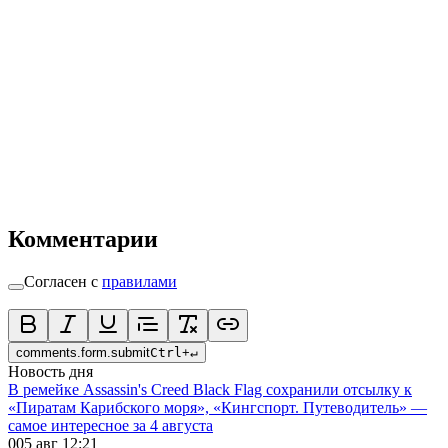
Комментарии
Согласен с
правилами
comments.form.submit
Ctrl
+
↵
Новость дня
В ремейке Assassin's Creed Black Flag сохранили отсылку к
«Пиратам Карибского моря», «Кингспорт. Путеводитель» —
самое интересное за 4 августа
0
05 авг 12:21