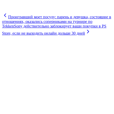
Проигравший моет посуду: парень и девушка, состоящие в
отношениях, оказались соперниками на турнире по
Tekken
Sony действительно заблокирует ваши покупки в PS
Store, если не выходить онлайн дольше 30 дней