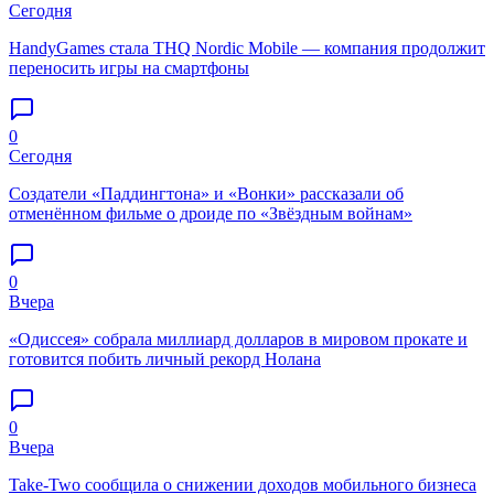
Сегодня
HandyGames стала THQ Nordic Mobile — компания продолжит
переносить игры на смартфоны
0
Сегодня
Создатели «Паддингтона» и «Вонки» рассказали об
отменённом фильме о дроиде по «Звёздным войнам»
0
Вчера
«Одиссея» собрала миллиард долларов в мировом прокате и
готовится побить личный рекорд Нолана
0
Вчера
Take-Two сообщила о снижении доходов мобильного бизнеса