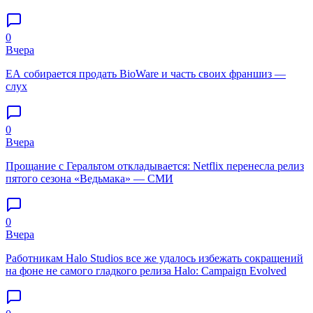
0
Вчера
EA собирается продать BioWare и часть своих франшиз —
слух
0
Вчера
Прощание с Геральтом откладывается: Netflix перенесла релиз
пятого сезона «Ведьмака» — СМИ
0
Вчера
Работникам Halo Studios все же удалось избежать сокращений
на фоне не самого гладкого релиза Halo: Campaign Evolved