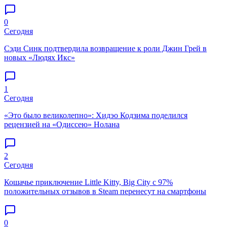
0
Сегодня
Сэди Синк подтвердила возвращение к роли Джин Грей в
новых «Людях Икс»
1
Сегодня
«Это было великолепно»: Хидэо Кодзима поделился
рецензией на «Одиссею» Нолана
2
Сегодня
Кошачье приключение Little Kitty, Big City с 97%
положительных отзывов в Steam перенесут на смартфоны
0