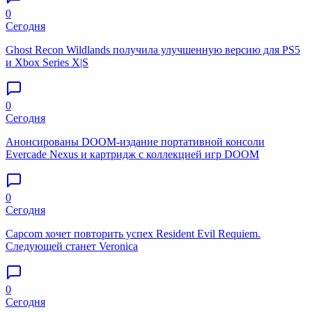
0
Сегодня
Ghost Recon Wildlands получила улучшенную версию для PS5
и Xbox Series X|S
0
Сегодня
Анонсированы DOOM-издание портативной консоли
Evercade Nexus и картридж с коллекцией игр DOOM
0
Сегодня
Capcom хочет повторить успех Resident Evil Requiem.
Следующей станет Veronica
0
Сегодня