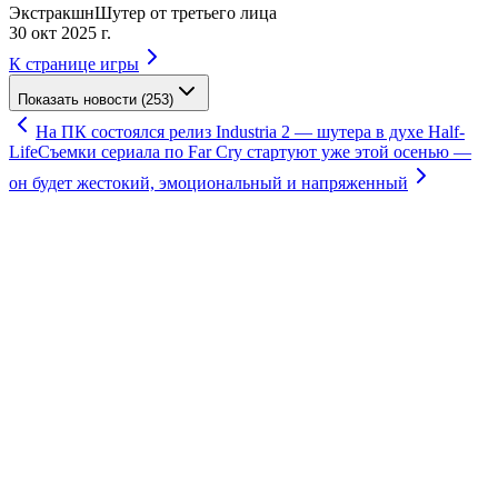
Экстракшн
Шутер от третьего лица
30 окт 2025 г.
К странице игры
Показать новости (253)
На ПК состоялся релиз Industria 2 — шутера в духе Half-
Life
Съемки сериала по Far Cry стартуют уже этой осенью —
он будет жестокий, эмоциональный и напряженный