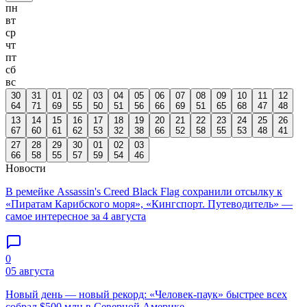
пн
вт
ср
чт
пт
сб
вс
30
31
01
02
03
04
05
06
07
08
09
10
11
12
64
71
69
55
50
51
56
66
69
51
65
68
47
48
13
14
15
16
17
18
19
20
21
22
23
24
25
26
67
60
61
62
53
32
38
66
52
58
55
53
48
41
27
28
29
30
01
02
03
66
58
55
57
59
54
46
Новости
В ремейке Assassin's Creed Black Flag сохранили отсылку к
«Пиратам Карибского моря», «Кингспорт. Путеводитель» —
самое интересное за 4 августа
0
05 августа
Новый день — новый рекорд: «Человек-паук» быстрее всех
собрал $500 млн в Северной Америке