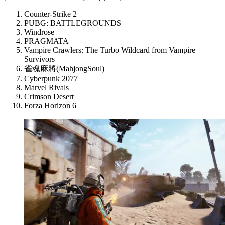
Counter-Strike 2
PUBG: BATTLEGROUNDS
Windrose
PRAGMATA
Vampire Crawlers: The Turbo Wildcard from Vampire
Survivors
雀魂麻將(MahjongSoul)
Cyberpunk 2077
Marvel Rivals
Crimson Desert
Forza Horizon 6