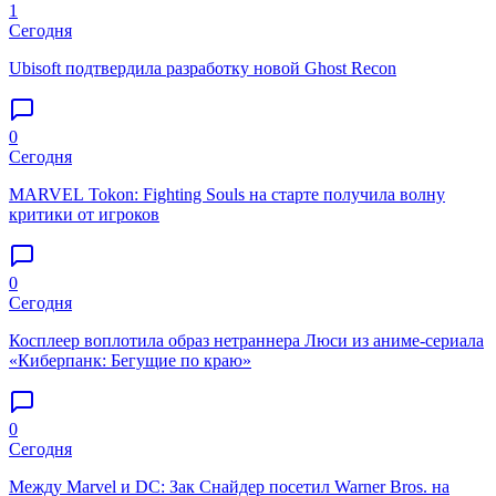
1
Сегодня
Ubisoft подтвердила разработку новой Ghost Recon
0
Сегодня
MARVEL Tokon: Fighting Souls на старте получила волну
критики от игроков
0
Сегодня
Косплеер воплотила образ нетраннера Люси из аниме-сериала
«Киберпанк: Бегущие по краю»
0
Сегодня
Между Marvel и DC: Зак Снайдер посетил Warner Bros. на