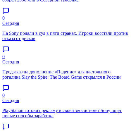
0
Сегодня
На Sony подали в суд в пяти странах. Игроки восстали против
отказа от дисков
0
Сегодня
Предзаказ на дополнение «Падение» для настольного
рогалика Slay the Spire: The Board Game открылся в России
0
Сегодня
PlayStation готовит рекламу в своей экосистеме? Sony ищет
новые способы заработка