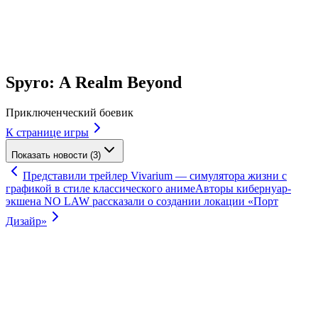
Spyro: A Realm Beyond
Приключенческий боевик
К странице игры
Показать новости (3)
Представили трейлер Vivarium — симулятора жизни с
графикой в стиле классического аниме
Авторы кибернуар-
экшена NO LAW рассказали о создании локации «Порт
Дизайр»