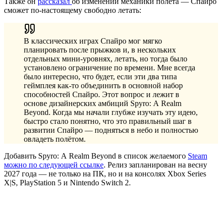
Также он
рассказал
об изменении механики полёта — Спайро
сможет по-настоящему свободно летать:
В классических играх Спайро мог мягко
планировать после прыжков и, в нескольких
отдельных мини-уровнях, летать, но тогда было
установлено ограничение по времени. Мне всегда
было интересно, что будет, если эти два типа
геймплея как-то объединить в основной набор
способностей Спайро. Этот вопрос и лежит в
основе дизайнерских амбиций Spyro: A Realm
Beyond. Когда мы начали глубже изучать эту идею,
быстро стало понятно, что это правильный шаг в
развитии Спайро — подняться в небо и полностью
овладеть полётом.
Добавить Spyro: A Realm Beyond в список желаемого
Steam
можно по следующей ссылке
. Релиз запланирован на весну
2027 года — не только на ПК, но и на консолях Xbox Series
X|S, PlayStation 5 и Nintendo Switch 2.