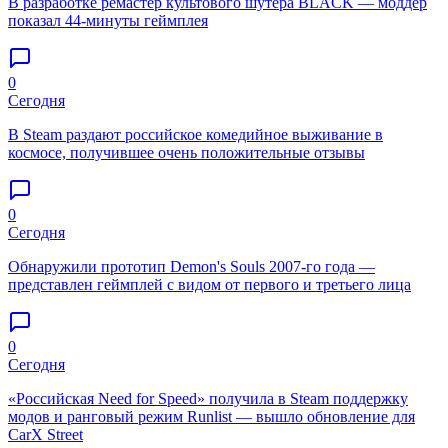
В разработке ремастер культового шутера BLACK — моддер
показал 44-минуты геймплея
0
Сегодня
В Steam раздают российское комедийное выживание в
космосе, получившее очень положительные отзывы
0
Сегодня
Обнаружили прототип Demon's Souls 2007-го года —
представлен геймплей с видом от первого и третьего лица
0
Сегодня
«Российская Need for Speed» получила в Steam поддержку
модов и ранговый режим Runlist — вышло обновление для
CarX Street