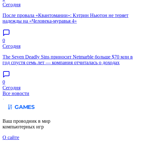
Сегодня
После провала «Квантомании»: Кэтрин Ньютон не теряет
надежды на «Человека-муравья 4»
0
Сегодня
The Seven Deadly Sins приносит Netmarble больше $70 млн в
год спустя семь лет — компания отчиталась о доходах
0
Сегодня
Все новости
Ваш проводник в мир
компьютерных игр
О сайте