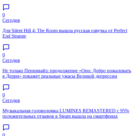
0
Сегодня
Для Silent Hill 4: The Room вышла русская озвучка от Perfect
End Strange
0
Сегодня
Не только Пеннивайз: продолжение «Оно: Добро пожаловать
в Дерри» покажет реальные ужасы Великой депрессии
0
Сегодня
Музыкальная головоломка LUMINES REMASTERED с 95%
положительных отзывов в Steam вышла на смартфонах
0