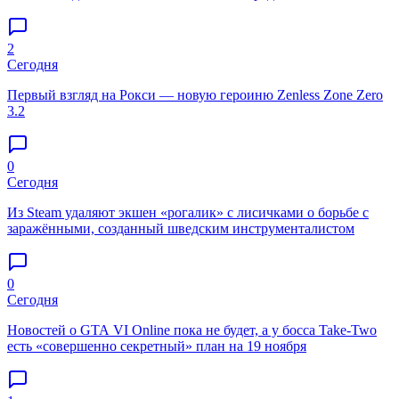
2
Сегодня
Первый взгляд на Рокси — новую героиню Zenless Zone Zero
3.2
0
Сегодня
Из Steam удаляют экшен «рогалик» с лисичками о борьбе с
заражёнными, созданный шведским инструменталистом
0
Сегодня
Новостей о GTA VI Online пока не будет, а у босса Take-Two
есть «совершенно секретный» план на 19 ноября