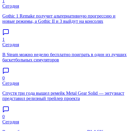
1
Сегодня
Gothic 1 Remake получит альтернативную прогрессию и
новые режимы, а Gothic II и 3 выйдут на консолях
1
Сегодня
В Steam можно неделю бесплатно поиграть в один из лучших
баскетбольных симуляторов
0
Сегодня
Спустя три года вышел ремейк Metal Gear Solid — энтузиаст
представил релизный трейлер проекта
0
Сегодня