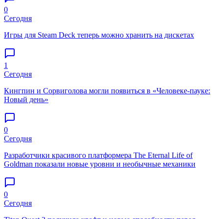
0
Сегодня
Игры для Steam Deck теперь можно хранить на дискетах
1
Сегодня
Кингпин и Сорвиголова могли появиться в «Человеке-пауке:
Новый день»
0
Сегодня
Разработчики красивого платформера The Eternal Life of
Goldman показали новые уровни и необычные механики
0
Сегодня