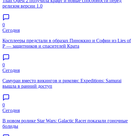
Titan Quest 2 получила крафт и новые способности перед
релизом версии 1.0
0
Сегодня
Косплееры предстали в образах Пиноккио и Софии из Lies of
P — защитников и спасителей Крата
0
Сегодня
Самураи вместо викингов и римлян: Expeditions: Samurai
вышла в ранний доступ
0
Сегодня
В новом ролике Star Wars: Galactic Racer показали гоночные
болиды