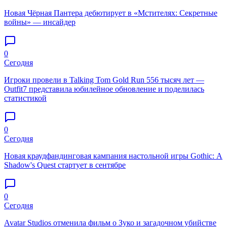
Новая Чёрная Пантера дебютирует в «Мстителях: Секретные
войны» — инсайдер
0
Сегодня
Игроки провели в Talking Tom Gold Run 556 тысяч лет —
Outfit7 представила юбилейное обновление и поделилась
статистикой
0
Сегодня
Новая краудфандинговая кампания настольной игры Gothic: A
Shadow's Quest стартует в сентябре
0
Сегодня
Avatar Studios отменила фильм о Зуко и загадочном убийстве