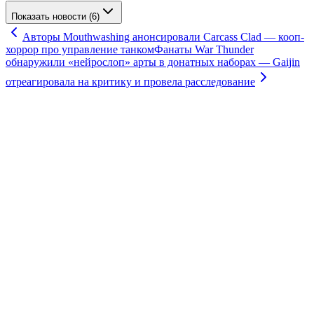
Показать новости (6)
Авторы Mouthwashing анонсировали Carcass Clad — кооп-
хоррор про управление танком
Фанаты War Thunder
обнаружили «нейрослоп» арты в донатных наборах — Gaijin
отреагировала на критику и провела расследование