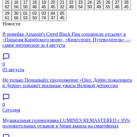
15
16
17
18
19
20
21
22
23
24
25
26
27
28
62
56
50
48
45
45
32
49
54
50
49
55
46
45
29
30
01
02
03
04
05
61
66
53
50
74
47
45
Новости
В ремейке Assassin's Creed Black Flag сохранили отсылку к
«Пиратам Карибского моря», «Кингспорт. Путеводитель» —
самое интересное за 4 августа
0
05 августа
Не только Пеннивайз: продолжение «Оно: Добро пожаловать
в Дерри» покажет реальные ужасы Великой депрессии
0
Сегодня
Музыкальная головоломка LUMINES REMASTERED с 95%
положительных отзывов в Steam вышла на смартфонах