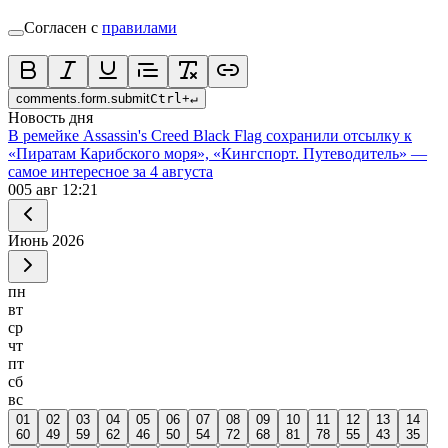
Согласен с
правилами
comments.form.submit
Ctrl
+
↵
Новость дня
В ремейке Assassin's Creed Black Flag сохранили отсылку к
«Пиратам Карибского моря», «Кингспорт. Путеводитель» —
самое интересное за 4 августа
0
05 авг 12:21
Июнь
2026
пн
вт
ср
чт
пт
сб
вс
01
02
03
04
05
06
07
08
09
10
11
12
13
14
60
49
59
62
46
50
54
72
68
81
78
55
43
35