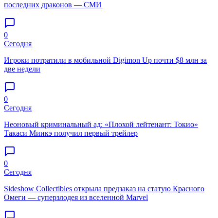
последних драконов — СМИ
0
Сегодня
Игроки потратили в мобильной Digimon Up почти $8 млн за
две недели
0
Сегодня
Неоновый криминальный ад: «Плохой лейтенант: Токио»
Такаси Миикэ получил первый трейлер
0
Сегодня
Sideshow Collectibles открыла предзаказ на статую Красного
Омеги — суперзлодея из вселенной Marvel