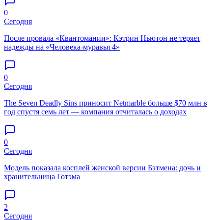
0
Сегодня
После провала «Квантомании»: Кэтрин Ньютон не теряет
надежды на «Человека-муравья 4»
0
Сегодня
The Seven Deadly Sins приносит Netmarble больше $70 млн в
год спустя семь лет — компания отчиталась о доходах
0
Сегодня
Модель показала косплей женской версии Бэтмена: дочь и
хранительница Готэма
2
Сегодня