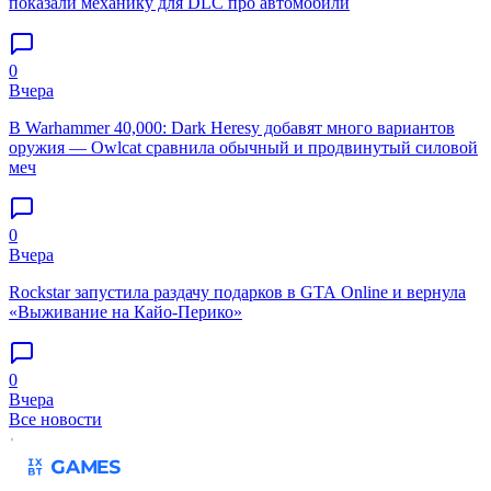
показали механику для DLC про автомобили
0
Вчера
В Warhammer 40,000: Dark Heresy добавят много вариантов
оружия — Owlcat сравнила обычный и продвинутый силовой
меч
0
Вчера
Rockstar запустила раздачу подарков в GTA Online и вернула
«Выживание на Кайо-Перико»
0
Вчера
Все новости