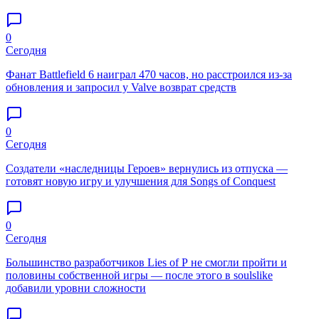
0
Сегодня
Фанат Battlefield 6 наиграл 470 часов, но расстроился из-за
обновления и запросил у Valve возврат средств
0
Сегодня
Создатели «наследницы Героев» вернулись из отпуска —
готовят новую игру и улучшения для Songs of Conquest
0
Сегодня
Большинство разработчиков Lies of P не смогли пройти и
половины собственной игры — после этого в soulslike
добавили уровни сложности