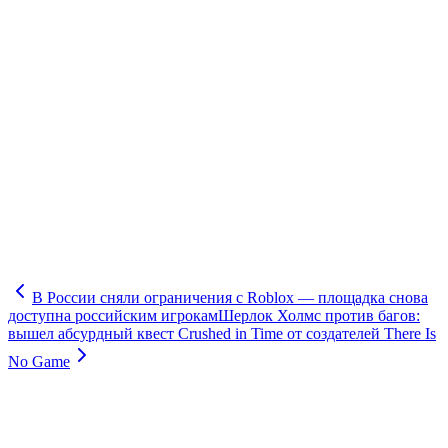
В России сняли ограничения с Roblox — площадка снова
доступна российским игрокам
Шерлок Холмс против багов:
вышел абсурдный квест Crushed in Time от создателей There Is
No Game