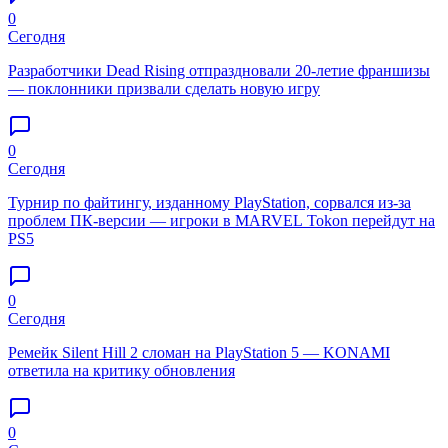
0
Сегодня
Разработчики Dead Rising отпраздновали 20-летие франшизы
— поклонники призвали сделать новую игру
0
Сегодня
Турнир по файтингу, изданному PlayStation, сорвался из-за
проблем ПК-версии — игроки в MARVEL Tokon перейдут на
PS5
0
Сегодня
Ремейк Silent Hill 2 сломан на PlayStation 5 — KONAMI
ответила на критику обновления
0