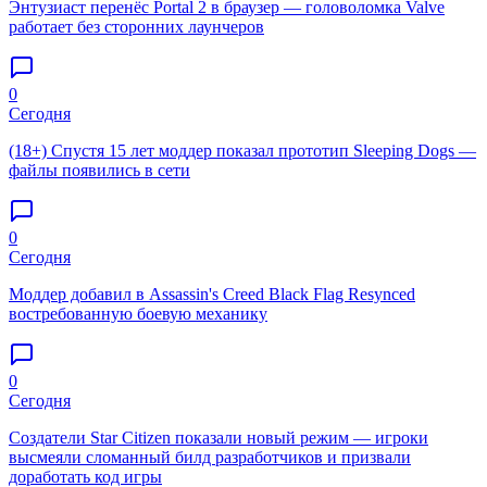
Энтузиаст перенёс Portal 2 в браузер — головоломка Valve
работает без сторонних лаунчеров
0
Сегодня
(18+) Спустя 15 лет моддер показал прототип Sleeping Dogs —
файлы появились в сети
0
Сегодня
Моддер добавил в Assassin's Creed Black Flag Resynced
востребованную боевую механику
0
Сегодня
Создатели Star Citizen показали новый режим — игроки
высмеяли сломанный билд разработчиков и призвали
доработать код игры