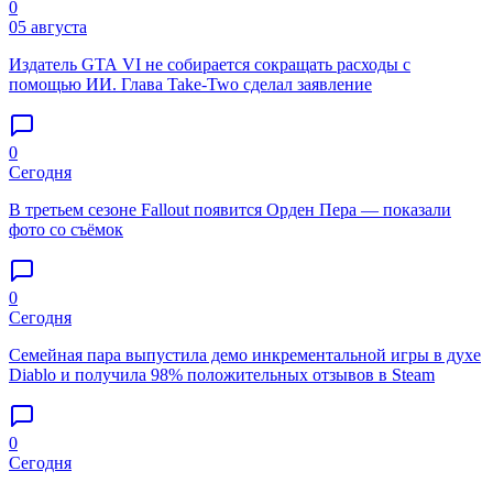
0
05 августа
Издатель GTA VI не собирается сокращать расходы с
помощью ИИ. Глава Take-Two сделал заявление
0
Сегодня
В третьем сезоне Fallout появится Орден Пера — показали
фото со съёмок
0
Сегодня
Семейная пара выпустила демо инкрементальной игры в духе
Diablo и получила 98% положительных отзывов в Steam
0
Сегодня