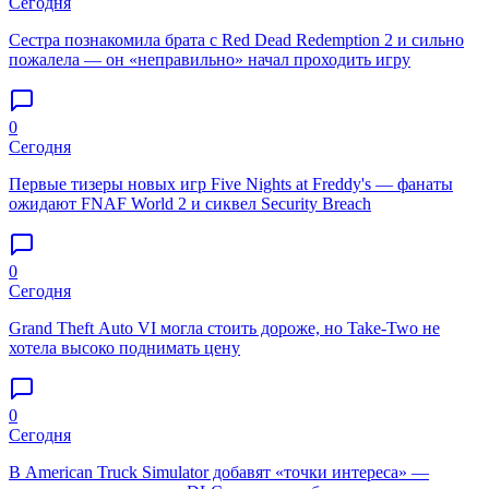
Сегодня
Сестра познакомила брата с Red Dead Redemption 2 и сильно
пожалела — он «неправильно» начал проходить игру
0
Сегодня
Первые тизеры новых игр Five Nights at Freddy's — фанаты
ожидают FNAF World 2 и сиквел Security Breach
0
Сегодня
Grand Theft Auto VI могла стоить дороже, но Take-Two не
хотела высоко поднимать цену
0
Сегодня
В American Truck Simulator добавят «точки интереса» —