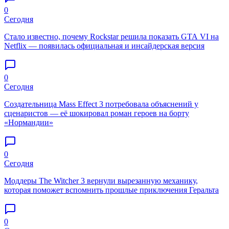
0
Сегодня
Стало известно, почему Rockstar решила показать GTA VI на
Netflix — появилась официальная и инсайдерская версия
0
Сегодня
Создательница Mass Effect 3 потребовала объяснений у
сценаристов — её шокировал роман героев на борту
«Нормандии»
0
Сегодня
Моддеры The Witcher 3 вернули вырезанную механику,
которая поможет вспомнить прошлые приключения Геральта
0