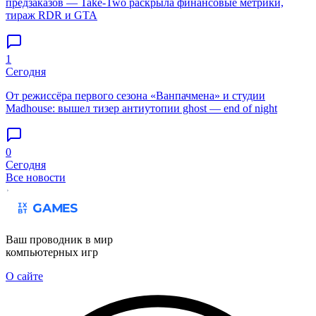
предзаказов — Take-Two раскрыла финансовые метрики,
тираж RDR и GTA
1
Сегодня
От режиссёра первого сезона «Ванпачмена» и студии
Madhouse: вышел тизер антиутопии ghost — end of night
0
Сегодня
Все новости
Ваш проводник в мир
компьютерных игр
О сайте