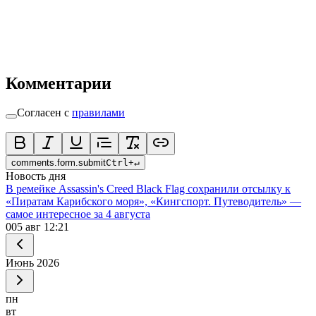
Комментарии
Согласен с
правилами
comments.form.submit
Ctrl
+
↵
Новость дня
В ремейке Assassin's Creed Black Flag сохранили отсылку к
«Пиратам Карибского моря», «Кингспорт. Путеводитель» —
самое интересное за 4 августа
0
05 авг 12:21
Июнь
2026
пн
вт