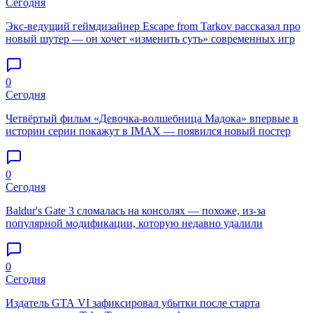
Сегодня
Экс-ведущий геймдизайнер Escape from Tarkov рассказал про
новый шутер — он хочет «изменить суть» современных игр
0
Сегодня
Четвёртый фильм «Девочка-волшебница Мадока» впервые в
истории серии покажут в IMAX — появился новый постер
0
Сегодня
Baldur's Gate 3 сломалась на консолях — похоже, из-за
популярной модификации, которую недавно удалили
0
Сегодня
Издатель GTA VI зафиксировал убытки после старта