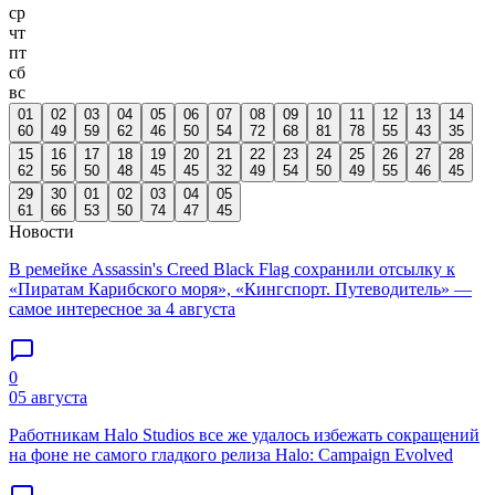
ср
чт
пт
сб
вс
01
02
03
04
05
06
07
08
09
10
11
12
13
14
60
49
59
62
46
50
54
72
68
81
78
55
43
35
15
16
17
18
19
20
21
22
23
24
25
26
27
28
62
56
50
48
45
45
32
49
54
50
49
55
46
45
29
30
01
02
03
04
05
61
66
53
50
74
47
45
Новости
В ремейке Assassin's Creed Black Flag сохранили отсылку к
«Пиратам Карибского моря», «Кингспорт. Путеводитель» —
самое интересное за 4 августа
0
05 августа
Работникам Halo Studios все же удалось избежать сокращений
на фоне не самого гладкого релиза Halo: Campaign Evolved