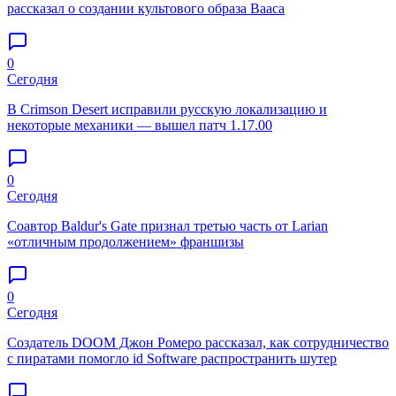
рассказал о создании культового образа Вааса
0
Сегодня
В Crimson Desert исправили русскую локализацию и
некоторые механики — вышел патч 1.17.00
0
Сегодня
Соавтор Baldur's Gate признал третью часть от Larian
«отличным продолжением» франшизы
0
Сегодня
Создатель DOOM Джон Ромеро рассказал, как сотрудничество
с пиратами помогло id Software распространить шутер