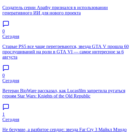
Создатель серии Apathy признался в использовании
генеративного ИИ для нового проекта
0
Сегодня
Старые PS5 все чаще перегреваются, звезда GTA V прошла 60
прослушиваний на роли в GTA VI — самое интересное за 6
августа
0
Сегодня
Ветеран BioWare рассказал, как Lucasfilm запретила ругаться
героям Star Wars: Knights of the Old Republic
1
Сегодня
Не безумие, а разбитое сердце: звезда Far Cry 3 Майкл Мэндо