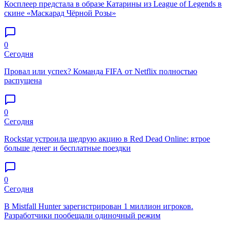
Косплеер предстала в образе Катарины из League of Legends в
скине «Маскарад Чёрной Розы»
0
Сегодня
Провал или успех? Команда FIFA от Netflix полностью
распущена
0
Сегодня
Rockstar устроила щедрую акцию в Red Dead Online: втрое
больше денег и бесплатные поездки
0
Сегодня
В Mistfall Hunter зарегистрирован 1 миллион игроков.
Разработчики пообещали одиночный режим