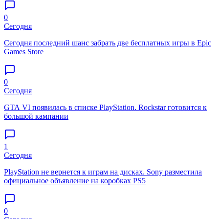
0
Сегодня
Сегодня последний шанс забрать две бесплатных игры в Epic
Games Store
0
Сегодня
GTA VI появилась в списке PlayStation. Rockstar готовится к
большой кампании
1
Сегодня
PlayStation не вернется к играм на дисках. Sony разместила
официальное объявление на коробках PS5
0