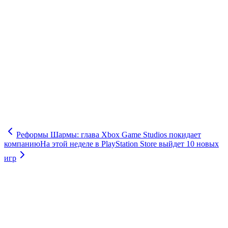
Реформы Шармы: глава Xbox Game Studios покидает
компанию
На этой неделе в PlayStation Store выйдет 10 новых
игр