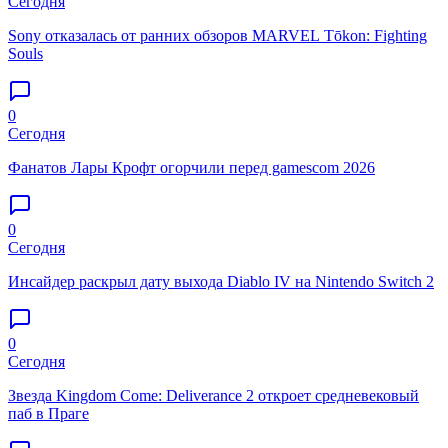
Сегодня
Sony отказалась от ранних обзоров MARVEL Tōkon: Fighting
Souls
0
Сегодня
Фанатов Лары Крофт огорчили перед gamescom 2026
0
Сегодня
Инсайдер раскрыл дату выхода Diablo IV на Nintendo Switch 2
0
Сегодня
Звезда Kingdom Come: Deliverance 2 откроет средневековый
паб в Праге