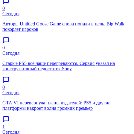
0
Сегодня
Авторы Untitled Goose Game снова попали в цель. Big Walk
покоряет игроков
0
Сегодня
Старые PS5 всё чаще перегреваются. Сервис указал на
конструктивный недостаток Sony
0
Сегодня
GTA VI перевернула планы издателей: PS5 и другие
платформы накроет волна громких премьер
1
Сегодня