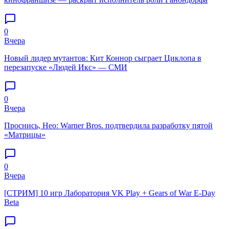
0
Вчера
Новый лидер мутантов: Кит Коннор сыграет Циклопа в
перезапуске «Людей Икс» — СМИ
0
Вчера
Проснись, Нео: Warner Bros. подтвердила разработку пятой
«Матрицы»
0
Вчера
[СТРИМ] 10 игр Лаборатория VK Play + Gears of War E-Day
Beta