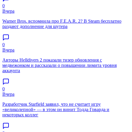
0
Вчера
Warner Bros. вспомнила про F.E.A.R. 2? В Steam бесплатно
раздают дополнение для шутера
0
Вчера
Авторы Helldivers 2 показали тизер обновления с
медвежонком и рассказали о повышении лимита уровня
аккаунта
0
Вчера
Разработчик Starfield заявил, что не считает игру
«великолепной» — в этом он винит Тодда Говарда и
некоторых коллег