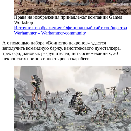
Права на изображения принадлежат компании Games
Workshop
Источник изображения: Официальный сайт сообщества
Warhammer – Warhammer-community
А с помощью набора «Воинство некронов» удастся
заполучить командную баржу, каноптекового думсталкера,
трёх офидиановых разрушителей, пять освежеванных, 20
некронских воинов и шесть роев скарабеев.