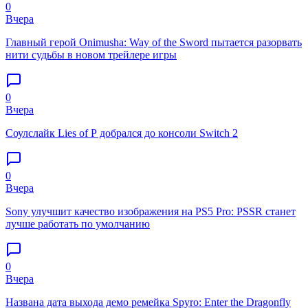
0
Вчера
Главный герой Onimusha: Way of the Sword пытается разорвать
нити судьбы в новом трейлере игры
0
Вчера
Соулслайк Lies of P добрался до консоли Switch 2
0
Вчера
Sony улучшит качество изображения на PS5 Pro: PSSR станет
лучше работать по умолчанию
0
Вчера
Названа дата выхода демо ремейка Spyro: Enter the Dragonfly