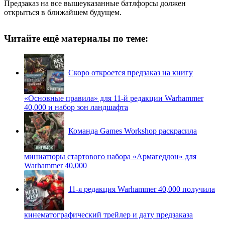
Предзаказ на все вышеуказанные батлфорсы должен
открыться в ближайшем будущем.
Читайте ещё материалы по теме:
Скоро откроется предзаказ на книгу
«Основные правила» для 11-й редакции Warhammer
40,000 и набор зон ландшафта
Команда Games Workshop раскрасила
миниатюры стартового набора «Армагеддон» для
Warhammer 40,000
11-я редакция Warhammer 40,000 получила
кинематографический трейлер и дату предзаказа