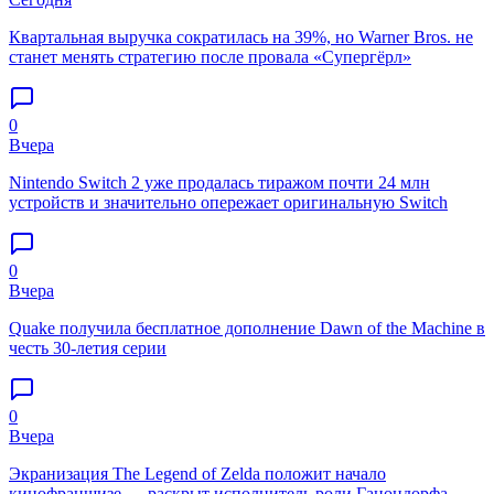
Квартальная выручка сократилась на 39%, но Warner Bros. не
станет менять стратегию после провала «Супергёрл»
0
Вчера
Nintendo Switch 2 уже продалась тиражом почти 24 млн
устройств и значительно опережает оригинальную Switch
0
Вчера
Quake получила бесплатное дополнение Dawn of the Machine в
честь 30-летия серии
0
Вчера
Экранизация The Legend of Zelda положит начало
кинофраншизе — раскрыт исполнитель роли Ганондорфа