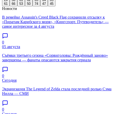
61
66
53
50
74
47
45
Новости
В ремейке Assassin's Creed Black Flag сохранили отсылку к
«Пиратам Карибского моря», «Кингспорт. Путеводитель» —
самое интересное за 4 августа
0
05 августа
Съёмки третьего сезона «Сорвиголовы: Рождённый заново»
завершены — фанаты опасаются закрытия сериала
0
Сегодня
Экранизация The Legend of Zelda стала последней ролью Сэма
Нилла — СМИ
0
Сегодня