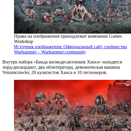
Права на изображения принадлежат компании Games
Workshop
Источник изображения: Официальный сайт сообщества
Warhammer – Warhammer-community
Внутри набора «Банда космодесантников Хаоса» находятся
лорд-дискордант, два облитератора, демоническая машина
Venomcrawler, 20 культистов Хаоса и 10 легионеров.