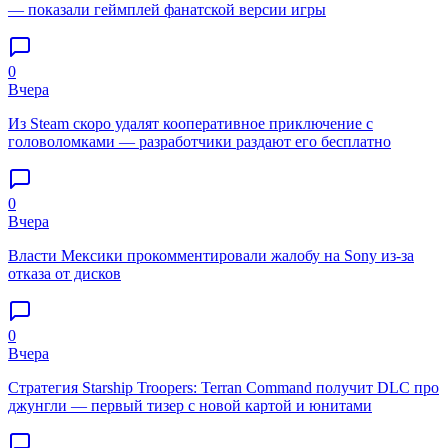
— показали геймплей фанатской версии игры
0
Вчера
Из Steam скоро удалят кооперативное приключение с
головоломками — разработчики раздают его бесплатно
0
Вчера
Власти Мексики прокомментировали жалобу на Sony из-за
отказа от дисков
0
Вчера
Стратегия Starship Troopers: Terran Command получит DLC про
джунгли — первый тизер с новой картой и юнитами