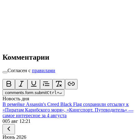
Комментарии
Согласен с
правилами
comments.form.submit
Ctrl
+
↵
Новость дня
В ремейке Assassin's Creed Black Flag сохранили отсылку к
«Пиратам Карибского моря», «Кингспорт. Путеводитель» —
самое интересное за 4 августа
0
05 авг 12:21
Июнь
2026