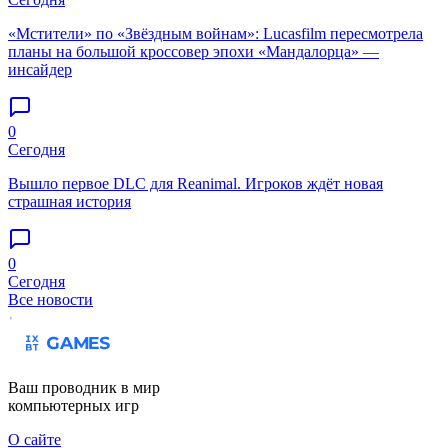
«Мстители» по «Звёздным войнам»: Lucasfilm пересмотрела
планы на большой кроссовер эпохи «Мандалорца» —
инсайдер
0
Сегодня
Вышло первое DLC для Reanimal. Игроков ждёт новая
страшная история
0
Сегодня
Все новости
Ваш проводник в мир
компьютерных игр
О сайте