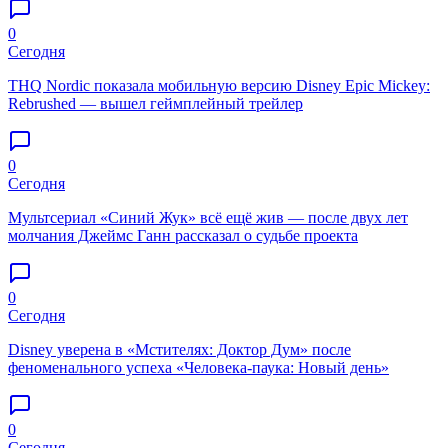
0
Сегодня
THQ Nordic показала мобильную версию Disney Epic Mickey:
Rebrushed — вышел геймплейный трейлер
0
Сегодня
Мультсериал «Синий Жук» всё ещё жив — после двух лет
молчания Джеймс Ганн рассказал о судьбе проекта
0
Сегодня
Disney уверена в «Мстителях: Доктор Дум» после
феноменального успеха «Человека-паука: Новый день»
0
Сегодня