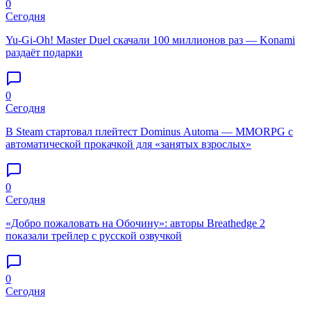
0
Сегодня
Yu-Gi-Oh! Master Duel скачали 100 миллионов раз — Konami
раздаёт подарки
0
Сегодня
В Steam стартовал плейтест Dominus Automa — MMORPG с
автоматической прокачкой для «занятых взрослых»
0
Сегодня
«Добро пожаловать на Обочину»: авторы Breathedge 2
показали трейлер с русской озвучкой
0
Сегодня