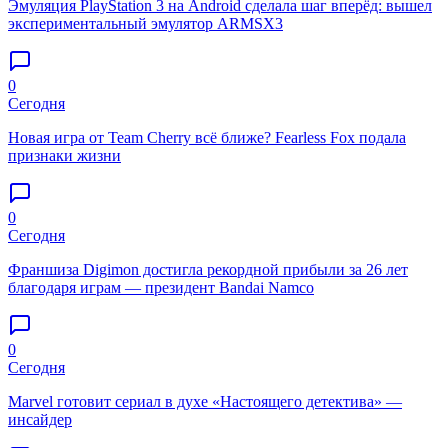
Эмуляция PlayStation 3 на Android сделала шаг вперёд: вышел
экспериментальный эмулятор ARMSX3
0
Сегодня
Новая игра от Team Cherry всё ближе? Fearless Fox подала
признаки жизни
0
Сегодня
Франшиза Digimon достигла рекордной прибыли за 26 лет
благодаря играм — президент Bandai Namco
0
Сегодня
Marvel готовит сериал в духе «Настоящего детектива» —
инсайдер