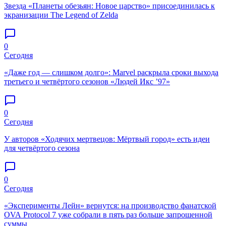
Звезда «Планеты обезьян: Новое царство» присоединилась к
экранизации The Legend of Zelda
0
Сегодня
«Даже год — слишком долго»: Marvel раскрыла сроки выхода
третьего и четвёртого сезонов «Людей Икс ’97»
0
Сегодня
У авторов «Ходячих мертвецов: Мёртвый город» есть идеи
для четвёртого сезона
0
Сегодня
«Эксперименты Лейн» вернутся: на производство фанатской
OVA Protocol 7 уже собрали в пять раз больше запрошенной
суммы