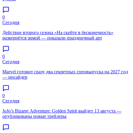
0
Сегодня
Действие второго сезона «На скейте в бесконечность»
развернётся зимой — показали праздничный арт
0
Сегодня
Marvel готовит сразу два секретных спецвыпуска на 2027 год
— инсайдер
0
Сегодня
JoJo’s Bizarre Adventure: Golden Spirit выйдет 13 августа —
опубликованы новые трейлеры