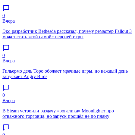
0
Вчера
Экс-разработчик Bethesda рассказал, почему ремастер Fallout 3
может стать «той самой» версией игры
0
Вчера
Гильермо дель Торо обожает мрачные игры, но каждый день
запускает Angry Birds
0
Вчера
В Steam устроили раздачу «рогалика» Moonlighter про
отважного торговца, но запуск прошёл не по плану
0