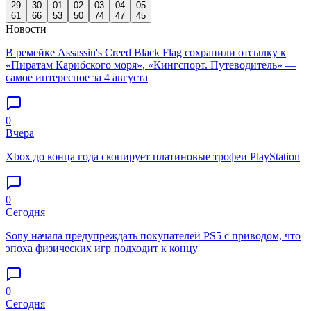
29
30
01
02
03
04
05
61
66
53
50
74
47
45
Новости
В ремейке Assassin's Creed Black Flag сохранили отсылку к
«Пиратам Карибского моря», «Кингспорт. Путеводитель» —
самое интересное за 4 августа
0
Вчера
Xbox до конца года скопирует платиновые трофеи PlayStation
0
Сегодня
Sony начала предупреждать покупателей PS5 с приводом, что
эпоха физических игр подходит к концу
0
Сегодня