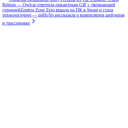
Reborn — Owlcat ответила пикантным GIF с тверкающей
героиней
Zenless Zone Zero вышла на ПК в Steam и стала
технологичнее — miHoYo рассказала о компиляции шейдеров
и трассировке