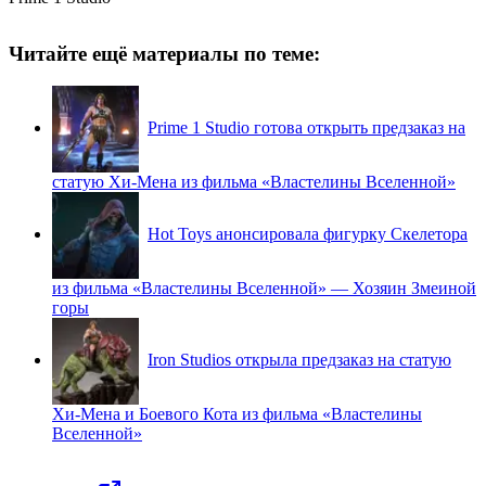
Читайте ещё материалы по теме:
Prime 1 Studio готова открыть предзаказ на
статую Хи-Мена из фильма «Властелины Вселенной»
Hot Toys анонсировала фигурку Скелетора
из фильма «Властелины Вселенной» — Хозяин Змеиной
горы
Iron Studios открыла предзаказ на статую
Хи-Мена и Боевого Кота из фильма «Властелины
Вселенной»