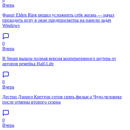
Вчера
Фанат Elden Ring решил усложнить себе жизнь — начал
проходить игру в окне предпросмотра на панели задач
Windows
0
Вчера
В Steam вышла полная версия кооперативного шутера от
авторов ремейка Half-Life
0
Вчера
Дестин Дэниел Креттон готов снять фильм о Чудо-человеке
после отмены второго сезона
0
Вчера