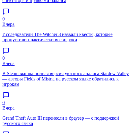
спектатора и правками баланса
0
Вчера
Исследователи The Witcher 3 назвали квесты, которые
пропустили практически все игроки
0
Вчера
В Steam вышла полная версия уютного аналога Stardew Valley
— авторы Fields of Mistria на русском языке обратились к
игрокам
0
Вчера
Grand Theft Auto III перенесли в браузер — с поддержкой
русского языка