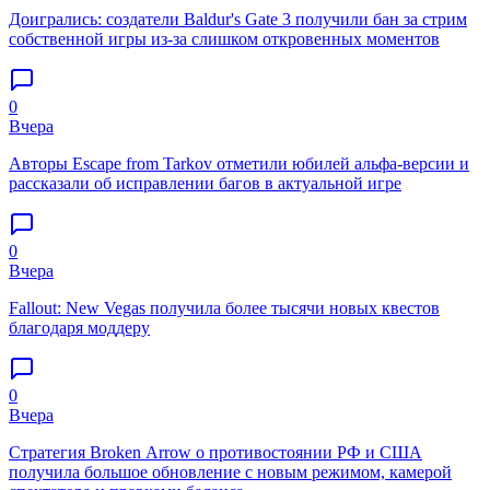
Доигрались: создатели Baldur's Gate 3 получили бан за стрим
собственной игры из-за слишком откровенных моментов
0
Вчера
Авторы Escape from Tarkov отметили юбилей альфа-версии и
рассказали об исправлении багов в актуальной игре
0
Вчера
Fallout: New Vegas получила более тысячи новых квестов
благодаря моддеру
0
Вчера
Стратегия Broken Arrow о противостоянии РФ и США
получила большое обновление с новым режимом, камерой