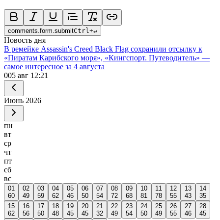
comments.form.submit
Ctrl
+
↵
Новость дня
В ремейке Assassin's Creed Black Flag сохранили отсылку к
«Пиратам Карибского моря», «Кингспорт. Путеводитель» —
самое интересное за 4 августа
0
05 авг 12:21
Июнь
2026
пн
вт
ср
чт
пт
сб
вс
01
02
03
04
05
06
07
08
09
10
11
12
13
14
60
49
59
62
46
50
54
72
68
81
78
55
43
35
15
16
17
18
19
20
21
22
23
24
25
26
27
28
62
56
50
48
45
45
32
49
54
50
49
55
46
45