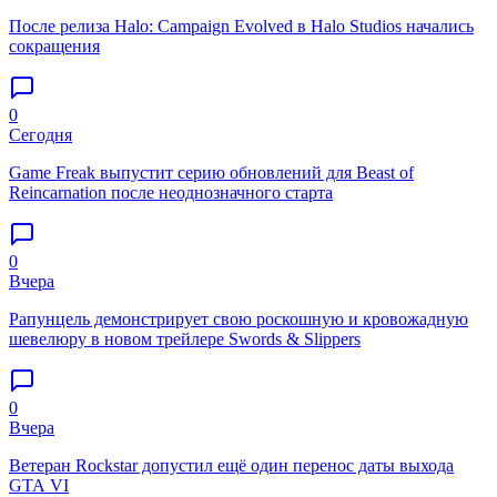
После релиза Halo: Campaign Evolved в Halo Studios начались
сокращения
0
Сегодня
Game Freak выпустит серию обновлений для Beast of
Reincarnation после неоднозначного старта
0
Вчера
Рапунцель демонстрирует свою роскошную и кровожадную
шевелюру в новом трейлере Swords & Slippers
0
Вчера
Ветеран Rockstar допустил ещё один перенос даты выхода
GTA VI