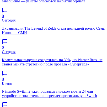
завершены — фанаты опасаются закрытия сериала
0
Сегодня
Экранизация The Legend of Zelda стала последней ролью Сэма
Нилла — СМИ
0
Сегодня
Квартальная выручка сократилась на 39%, но Warner Bros. не
станет менять стратегию после провала «Супергёрл»
0
Вчера
Nintendo Switch 2 уже продалась тиражом почти 24 млн
устройств и значительно опережает оригинальную Switch