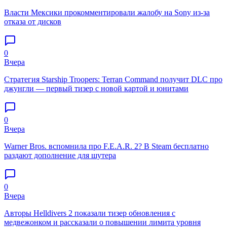
Власти Мексики прокомментировали жалобу на Sony из-за
отказа от дисков
0
Вчера
Стратегия Starship Troopers: Terran Command получит DLC про
джунгли — первый тизер с новой картой и юнитами
0
Вчера
Warner Bros. вспомнила про F.E.A.R. 2? В Steam бесплатно
раздают дополнение для шутера
0
Вчера
Авторы Helldivers 2 показали тизер обновления с
медвежонком и рассказали о повышении лимита уровня