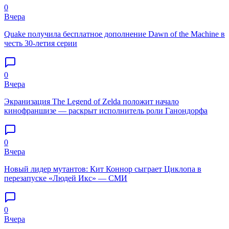
0
Вчера
Quake получила бесплатное дополнение Dawn of the Machine в
честь 30-летия серии
0
Вчера
Экранизация The Legend of Zelda положит начало
кинофраншизе — раскрыт исполнитель роли Ганондорфа
0
Вчера
Новый лидер мутантов: Кит Коннор сыграет Циклопа в
перезапуске «Людей Икс» — СМИ
0
Вчера