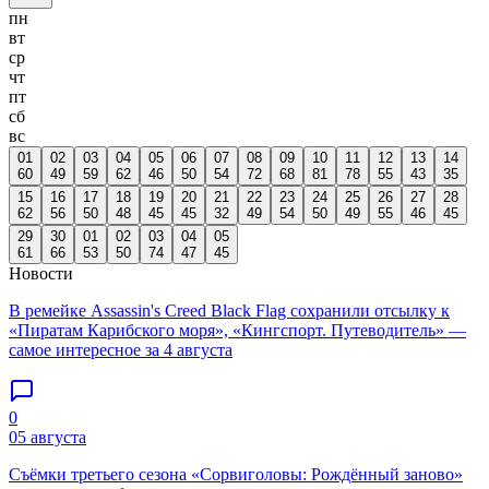
пн
вт
ср
чт
пт
сб
вс
01
02
03
04
05
06
07
08
09
10
11
12
13
14
60
49
59
62
46
50
54
72
68
81
78
55
43
35
15
16
17
18
19
20
21
22
23
24
25
26
27
28
62
56
50
48
45
45
32
49
54
50
49
55
46
45
29
30
01
02
03
04
05
61
66
53
50
74
47
45
Новости
В ремейке Assassin's Creed Black Flag сохранили отсылку к
«Пиратам Карибского моря», «Кингспорт. Путеводитель» —
самое интересное за 4 августа
0
05 августа
Съёмки третьего сезона «Сорвиголовы: Рождённый заново»