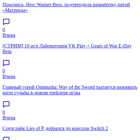
Проснись, Нео: Warner Bros. подтвердила разработку пятой
«Матрицы»
0
Вчера
[СТРИМ] 10 игр Лаборатория VK Play + Gears of War E-Day
Beta
0
Вчера
Главный герой Onimusha: Way of the Sword пытается разорвать
нити судьбы в новом трейлере игры
0
Вчера
Соулслайк Lies of P добрался до консоли Switch 2