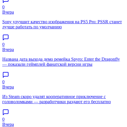
0
Вчера
Sony улучшит качество изображения на PS5 Pro: PSSR станет
лучше работать по умолчанию
0
Вчера
Названа дата выхода демо ремейка Spyro: Enter the Dragonfly
— показали геймплей фанатской версии игры
0
Вчера
Из Steam скоро удалят кооперативное приключение с
головоломками — разработчики раздают его бесплатно
0
Вчера