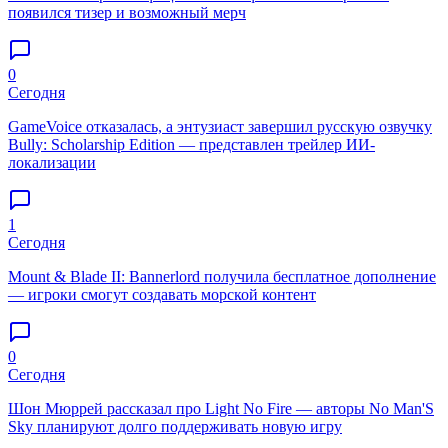
появился тизер и возможный мерч
0
Сегодня
GameVoice отказалась, а энтузиаст завершил русскую озвучку
Bully: Scholarship Edition — представлен трейлер ИИ-
локализации
1
Сегодня
Mount & Blade II: Bannerlord получила бесплатное дополнение
— игроки смогут создавать морской контент
0
Сегодня
Шон Мюррей рассказал про Light No Fire — авторы No Man'S
Sky планируют долго поддерживать новую игру