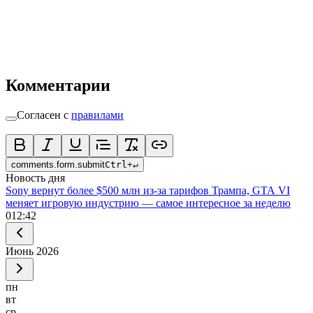
Комментарии
Согласен с
правилами
comments.form.submit
Ctrl
+
↵
Новость дня
Sony вернут более $500 млн из-за тарифов Трампа, GTA VI
меняет игровую индустрию — самое интересное за неделю
0
12:42
Июнь
2026
пн
вт
ср