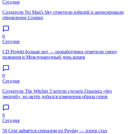
Сегодня
Создатели No Man's Sky отметили юбилей и анонсировали
обновление Cosmos
0
Сегодня
CD Projekt больше нет — разработчики отметили смену
названия и Международный день кошек
0
Сегодня
Создатели The Witcher 3 хотели сделать Геральта «без
эмоций», но актёр добился изменения образа героя
0
Сегодня
50 Cent займётся сериалом по Payday — рэпер стал