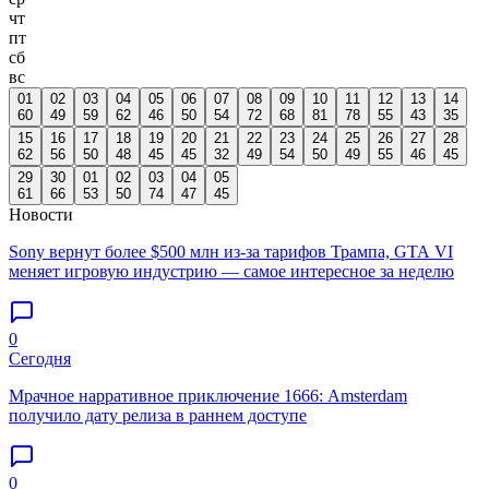
чт
пт
сб
вс
01
02
03
04
05
06
07
08
09
10
11
12
13
14
60
49
59
62
46
50
54
72
68
81
78
55
43
35
15
16
17
18
19
20
21
22
23
24
25
26
27
28
62
56
50
48
45
45
32
49
54
50
49
55
46
45
29
30
01
02
03
04
05
61
66
53
50
74
47
45
Новости
Sony вернут более $500 млн из-за тарифов Трампа, GTA VI
меняет игровую индустрию — самое интересное за неделю
0
Сегодня
Мрачное нарративное приключение 1666: Amsterdam
получило дату релиза в раннем доступе
0