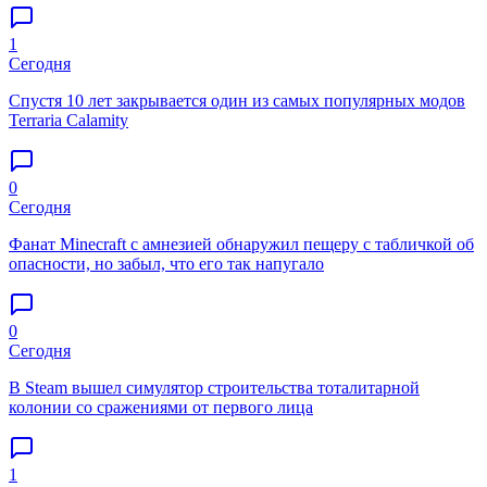
1
Сегодня
Спустя 10 лет закрывается один из самых популярных модов
Terraria Calamity
0
Сегодня
Фанат Minecraft с амнезией обнаружил пещеру с табличкой об
опасности, но забыл, что его так напугало
0
Сегодня
В Steam вышел симулятор строительства тоталитарной
колонии со сражениями от первого лица
1