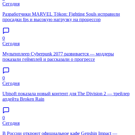
Сегодня
Разработчики MARVEL Tōkon: Fighting Souls исправили
просадки fps и высокую нагрузку на процессор
0
Сегодня
Мультиплеер Cyberpunk 2077 развивается — моддеры
показали геймплей и рассказали о прогрессе
0
Сегодня
Ubisoft показала новый контент для The Division 2 — трейлер
апдейта Broken Rain
0
Сегодня
В России откроют официальное кафе Genshin Impact —