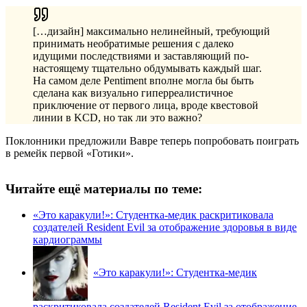
[…дизайн] максимально нелинейный, требующий
принимать необратимые решения с далеко
идущими последствиями и заставляющий по-
настоящему тщательно обдумывать каждый шаг.
На самом деле Pentiment вполне могла бы быть
сделана как визуально гиперреалистичное
приключение от первого лица, вроде квестовой
линии в KCD, но так ли это важно?
Поклонники предложили Вавре теперь попробовать поиграть
в ремейк первой «Готики».
Читайте ещё материалы по теме:
«Это каракули!»: Студентка-медик раскритиковала
создателей Resident Evil за отображение здоровья в виде
кардиограммы
«Это каракули!»: Студентка-медик
раскритиковала создателей Resident Evil за отображение