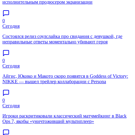
исполнительным продюсером экранизации
0
Сегодня
Состоялся релиз соулслайка про свидания с девушкой, где
неправильные ответы моментально убивают героя
0
Сегодня
Айгис, Юкико и Макото скоро появятся в Goddess of Victory:
NIKKE — вышел трейлер коллаборации с Persona
0
Сегодня
Игроки раскритиковали классический матчмейкинг в Black
Ops 7, якобы «уничтоживший мультиплеер»