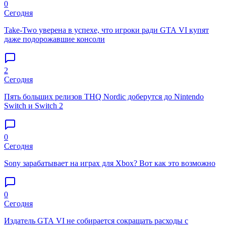
0
Сегодня
Take-Two уверена в успехе, что игроки ради GTA VI купят
даже подорожавшие консоли
2
Сегодня
Пять больших релизов THQ Nordic доберутся до Nintendo
Switch и Switch 2
0
Сегодня
Sony зарабатывает на играх для Xbox? Вот как это возможно
0
Сегодня
Издатель GTA VI не собирается сокращать расходы с