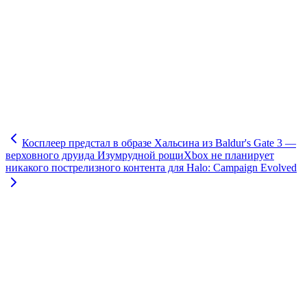
Косплеер предстал в образе Хальсина из Baldur's Gate 3 —
верховного друида Изумрудной рощи
Xbox не планирует
никакого пострелизного контента для Halo: Campaign Evolved