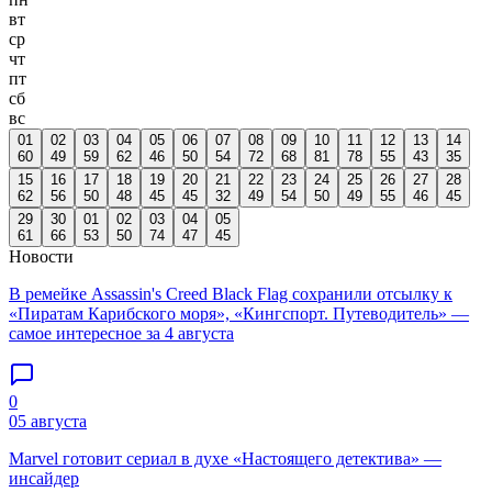
вт
ср
чт
пт
сб
вс
01
02
03
04
05
06
07
08
09
10
11
12
13
14
60
49
59
62
46
50
54
72
68
81
78
55
43
35
15
16
17
18
19
20
21
22
23
24
25
26
27
28
62
56
50
48
45
45
32
49
54
50
49
55
46
45
29
30
01
02
03
04
05
61
66
53
50
74
47
45
Новости
В ремейке Assassin's Creed Black Flag сохранили отсылку к
«Пиратам Карибского моря», «Кингспорт. Путеводитель» —
самое интересное за 4 августа
0
05 августа
Marvel готовит сериал в духе «Настоящего детектива» —
инсайдер