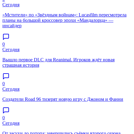
Сегодня
«Мстители» по «Звёздным войнам»: Lucasfilm пересмотрела
планы на большой кроссовер эпохи «Мандалорца» —
инсайдер
0
Сегодня
Вышло первое DLC для Reanimal. Игроков ждёт новая
страшная история
0
Сегодня
Создатели Road 96 тизерят новую игру с Джоном и Фанни
0
Сегодня
От засухи до потопа: завершились съёмки второго сезона