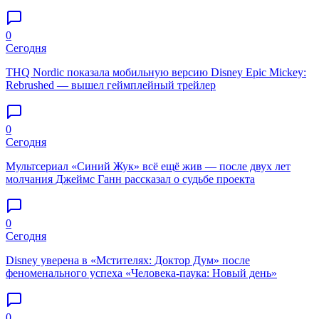
0
Сегодня
THQ Nordic показала мобильную версию Disney Epic Mickey:
Rebrushed — вышел геймплейный трейлер
0
Сегодня
Мультсериал «Синий Жук» всё ещё жив — после двух лет
молчания Джеймс Ганн рассказал о судьбе проекта
0
Сегодня
Disney уверена в «Мстителях: Доктор Дум» после
феноменального успеха «Человека-паука: Новый день»
0