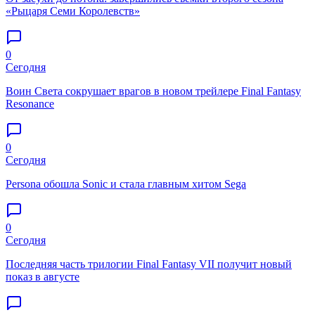
«Рыцаря Семи Королевств»
0
Сегодня
Воин Света сокрушает врагов в новом трейлере Final Fantasy
Resonance
0
Сегодня
Persona обошла Sonic и стала главным хитом Sega
0
Сегодня
Последняя часть трилогии Final Fantasy VII получит новый
показ в августе