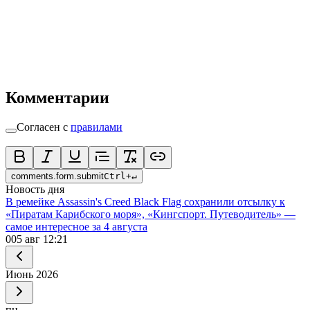
Комментарии
Согласен с
правилами
comments.form.submit
Ctrl
+
↵
Новость дня
В ремейке Assassin's Creed Black Flag сохранили отсылку к
«Пиратам Карибского моря», «Кингспорт. Путеводитель» —
самое интересное за 4 августа
0
05 авг 12:21
Июнь
2026
пн