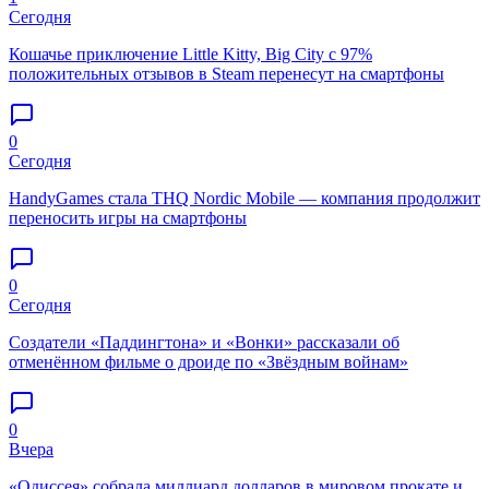
Сегодня
Кошачье приключение Little Kitty, Big City с 97%
положительных отзывов в Steam перенесут на смартфоны
0
Сегодня
HandyGames стала THQ Nordic Mobile — компания продолжит
переносить игры на смартфоны
0
Сегодня
Создатели «Паддингтона» и «Вонки» рассказали об
отменённом фильме о дроиде по «Звёздным войнам»
0
Вчера
«Одиссея» собрала миллиард долларов в мировом прокате и