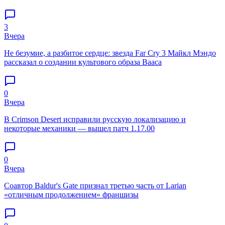
3
Вчера
Не безумие, а разбитое сердце: звезда Far Cry 3 Майкл Мэндо
рассказал о создании культового образа Вааса
0
Вчера
В Crimson Desert исправили русскую локализацию и
некоторые механики — вышел патч 1.17.00
0
Вчера
Соавтор Baldur's Gate признал третью часть от Larian
«отличным продолжением» франшизы