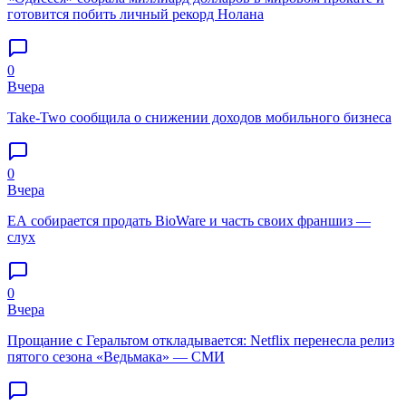
готовится побить личный рекорд Нолана
0
Вчера
Take-Two сообщила о снижении доходов мобильного бизнеса
0
Вчера
EA собирается продать BioWare и часть своих франшиз —
слух
0
Вчера
Прощание с Геральтом откладывается: Netflix перенесла релиз
пятого сезона «Ведьмака» — СМИ