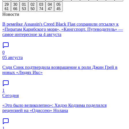
29
30
01
02
03
04
05
61
66
53
50
74
47
45
Новости
В ремейке Assassin's Creed Black Flag сохранили отсылку к
«Пиратам Карибского моря», «Кингспорт. Путеводитель» —
самое интересное за 4 августа
0
05 августа
Сэди Синк подтвердила возвращение к роли Джин Грей в
новых «Людях Икс»
1
Сегодня
«Это было великолепно»: Хидэо Кодзима поделился
рецензией на «Одиссею» Нолана
1