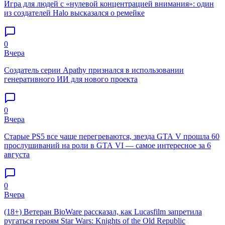
Игра для людей с «нулевой концентрацией внимания»: один
из создателей Halo высказался о ремейке
0
Вчера
Создатель серии Apathy признался в использовании
генеративного ИИ для нового проекта
0
Вчера
Старые PS5 все чаще перегреваются, звезда GTA V прошла 60
прослушиваний на роли в GTA VI — самое интересное за 6
августа
0
Вчера
(18+) Ветеран BioWare рассказал, как Lucasfilm запретила
ругаться героям Star Wars: Knights of the Old Republic