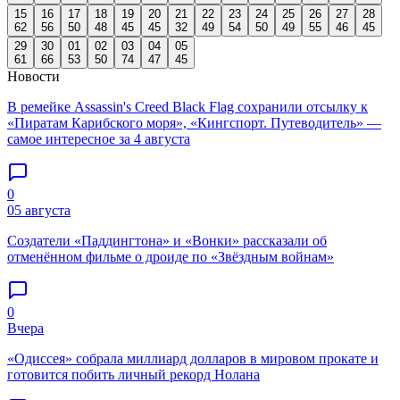
15
16
17
18
19
20
21
22
23
24
25
26
27
28
62
56
50
48
45
45
32
49
54
50
49
55
46
45
29
30
01
02
03
04
05
61
66
53
50
74
47
45
Новости
В ремейке Assassin's Creed Black Flag сохранили отсылку к
«Пиратам Карибского моря», «Кингспорт. Путеводитель» —
самое интересное за 4 августа
0
05 августа
Создатели «Паддингтона» и «Вонки» рассказали об
отменённом фильме о дроиде по «Звёздным войнам»
0
Вчера
«Одиссея» собрала миллиард долларов в мировом прокате и
готовится побить личный рекорд Нолана