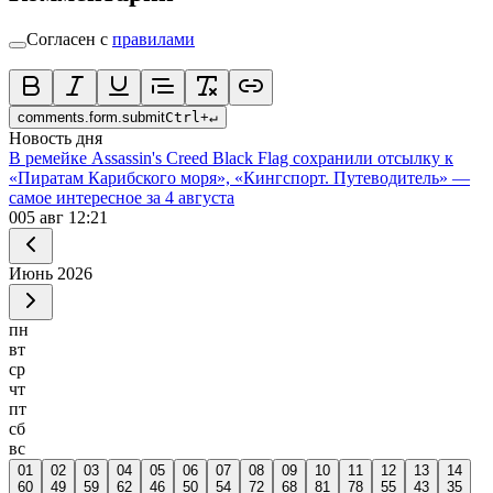
Согласен с
правилами
comments.form.submit
Ctrl
+
↵
Новость дня
В ремейке Assassin's Creed Black Flag сохранили отсылку к
«Пиратам Карибского моря», «Кингспорт. Путеводитель» —
самое интересное за 4 августа
0
05 авг 12:21
Июнь
2026
пн
вт
ср
чт
пт
сб
вс
01
02
03
04
05
06
07
08
09
10
11
12
13
14
60
49
59
62
46
50
54
72
68
81
78
55
43
35