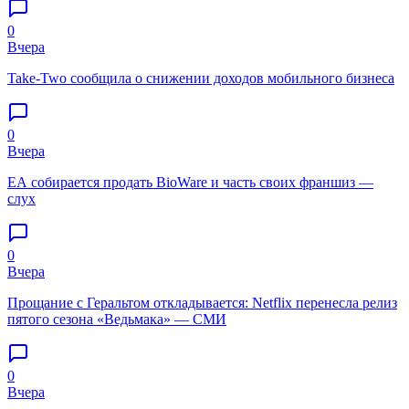
0
Вчера
Take-Two сообщила о снижении доходов мобильного бизнеса
0
Вчера
EA собирается продать BioWare и часть своих франшиз —
слух
0
Вчера
Прощание с Геральтом откладывается: Netflix перенесла релиз
пятого сезона «Ведьмака» — СМИ
0
Вчера