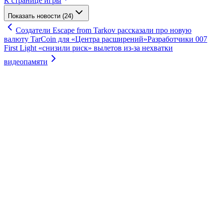
К странице игры
Показать новости (24)
Создатели Escape from Tarkov рассказали про новую
валюту TarCoin для «Центра расширений»
Разработчики 007
First Light «снизили риск» вылетов из-за нехватки
видеопамяти