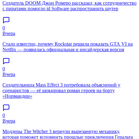
Создатель DOOM Джон Ромеро рассказал, как сотрудничество
с пиратами помогло id Software распространить шутер
0
Вчера
Стало известно, почему Rockstar решила показать GTA VI на
Netflix — появилась официальная и инсайдерская версия
0
Вчера
Создательница Mass Effect 3 потребовала объяснений у
сценаристов — её шокировал роман героев на борту
«Нормандии»
0
Вчера
Моддеры The Witcher 3 вернули вырезанную механику,
которая поможет вспомнить прошлые приключения Геральта