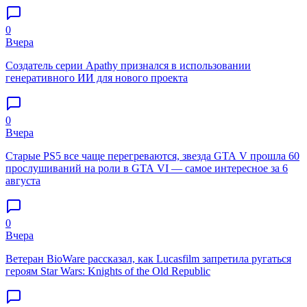
0
Вчера
Создатель серии Apathy признался в использовании
генеративного ИИ для нового проекта
0
Вчера
Старые PS5 все чаще перегреваются, звезда GTA V прошла 60
прослушиваний на роли в GTA VI — самое интересное за 6
августа
0
Вчера
Ветеран BioWare рассказал, как Lucasfilm запретила ругаться
героям Star Wars: Knights of the Old Republic