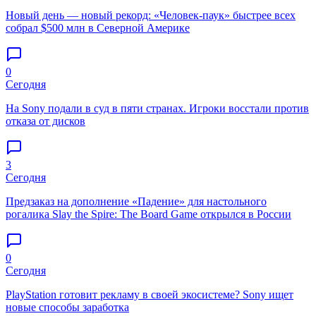
Новый день — новый рекорд: «Человек-паук» быстрее всех
собрал $500 млн в Северной Америке
0
Сегодня
На Sony подали в суд в пяти странах. Игроки восстали против
отказа от дисков
3
Сегодня
Предзаказ на дополнение «Падение» для настольного
рогалика Slay the Spire: The Board Game открылся в России
0
Сегодня
PlayStation готовит рекламу в своей экосистеме? Sony ищет
новые способы заработка