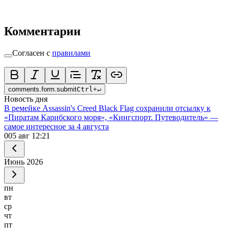
Комментарии
Согласен с
правилами
comments.form.submit
Ctrl
+
↵
Новость дня
В ремейке Assassin's Creed Black Flag сохранили отсылку к
«Пиратам Карибского моря», «Кингспорт. Путеводитель» —
самое интересное за 4 августа
0
05 авг 12:21
Июнь
2026
пн
вт
ср
чт
пт