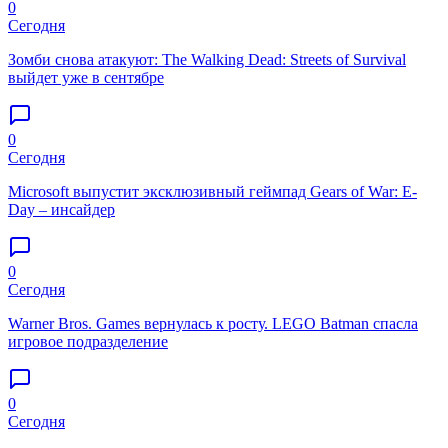
0
Сегодня
Зомби снова атакуют: The Walking Dead: Streets of Survival
выйдет уже в сентябре
0
Сегодня
Microsoft выпустит эксклюзивный геймпад Gears of War: E-
Day – инсайдер
0
Сегодня
Warner Bros. Games вернулась к росту. LEGO Batman спасла
игровое подразделение
0
Сегодня