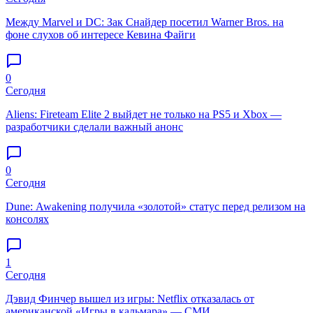
Между Marvel и DC: Зак Снайдер посетил Warner Bros. на
фоне слухов об интересе Кевина Файги
0
Сегодня
Aliens: Fireteam Elite 2 выйдет не только на PS5 и Xbox —
разработчики сделали важный анонс
0
Сегодня
Dune: Awakening получила «золотой» статус перед релизом на
консолях
1
Сегодня
Дэвид Финчер вышел из игры: Netflix отказалась от
американской «Игры в кальмара» — СМИ