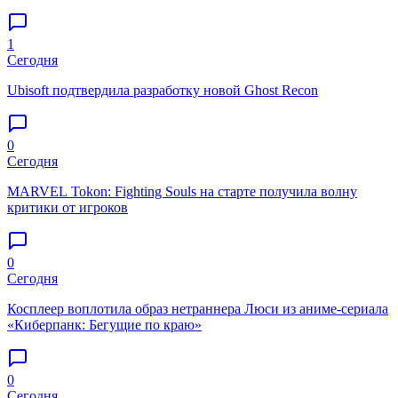
1
Сегодня
Ubisoft подтвердила разработку новой Ghost Recon
0
Сегодня
MARVEL Tokon: Fighting Souls на старте получила волну
критики от игроков
0
Сегодня
Косплеер воплотила образ нетраннера Люси из аниме-сериала
«Киберпанк: Бегущие по краю»
0
Сегодня