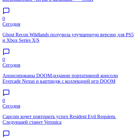
0
Сегодня
Ghost Recon Wildlands получила улучшенную версию для PS5
и Xbox Series X|S
0
Сегодня
Анонсированы DOOM-издание портативной консоли
Evercade Nexus и картридж с коллекцией игр DOOM
0
Сегодня
Capcom хочет повторить успех Resident Evil Requiem.
Следующей станет Veronica