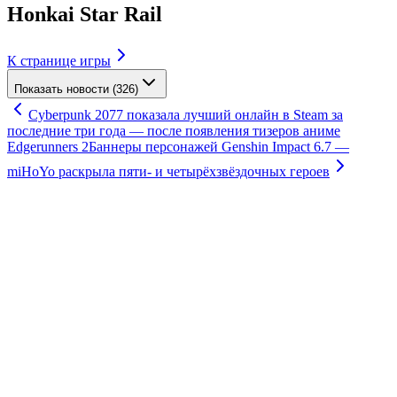
Honkai Star Rail
К странице игры
Показать новости (326)
Cyberpunk 2077 показала лучший онлайн в Steam за
последние три года — после появления тизеров аниме
Edgerunners 2
Баннеры персонажей Genshin Impact 6.7 —
miHoYo раскрыла пяти- и четырёхзвёздочных героев