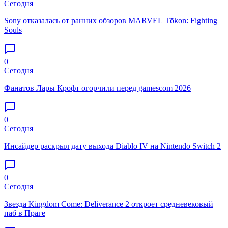
Сегодня
Sony отказалась от ранних обзоров MARVEL Tōkon: Fighting
Souls
0
Сегодня
Фанатов Лары Крофт огорчили перед gamescom 2026
0
Сегодня
Инсайдер раскрыл дату выхода Diablo IV на Nintendo Switch 2
0
Сегодня
Звезда Kingdom Come: Deliverance 2 откроет средневековый
паб в Праге