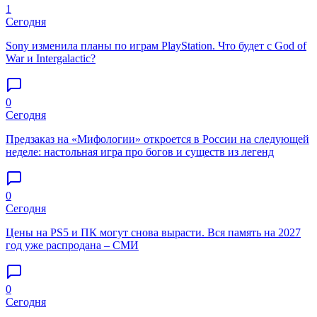
1
Сегодня
Sony изменила планы по играм PlayStation. Что будет с God of
War и Intergalactic?
0
Сегодня
Предзаказ на «Мифологии» откроется в России на следующей
неделе: настольная игра про богов и существ из легенд
0
Сегодня
Цены на PS5 и ПК могут снова вырасти. Вся память на 2027
год уже распродана – СМИ
0
Сегодня