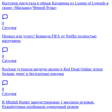
Косплеер предстала в образе Катарины из League of Legends в
скине «Маскарад Чёрной Розы»
0
Сегодня
Провал или успех? Команда FIFA от Netflix полностью
распущена
0
Сегодня
Rockstar устроила щедрую акцию в Red Dead Online: втрое
больше денег и бесплатные поездки
0
Сегодня
В Mistfall Hunter зарегистрирован 1 миллион игроков.
Разработчики пообещали одиночный режим