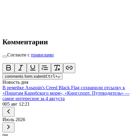
Комментарии
Согласен с
правилами
comments.form.submit
Ctrl
+
↵
Новость дня
В ремейке Assassin's Creed Black Flag сохранили отсылку к
«Пиратам Карибского моря», «Кингспорт. Путеводитель» —
самое интересное за 4 августа
0
05 авг 12:21
Июль
2026
пн