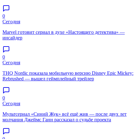
0
Сегодня
Marvel готовит сериал в духе «Настоящего детектива» —
инсайдер
0
Сегодня
THQ Nordic показала мобильную версию Disney Epic Mickey:
Rebrushed — вышел геймплейный трейлер
0
Сегодня
Мультсериал «Синий Жук» всё ещё жив — после двух лет
молчания Джеймс Ганн рассказал о судьбе проекта
0