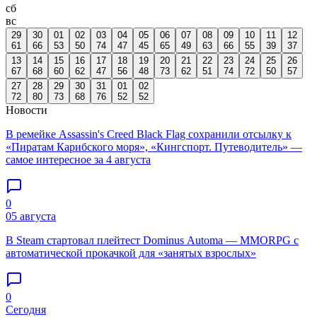
сб
вс
29
30
01
02
03
04
05
06
07
08
09
10
11
12
61
66
53
50
74
47
45
65
49
63
66
55
39
37
13
14
15
16
17
18
19
20
21
22
23
24
25
26
67
68
60
62
47
56
48
73
62
51
74
72
50
57
27
28
29
30
31
01
02
72
80
73
68
76
52
52
Новости
В ремейке Assassin's Creed Black Flag сохранили отсылку к
«Пиратам Карибского моря», «Кингспорт. Путеводитель» —
самое интересное за 4 августа
0
05 августа
В Steam стартовал плейтест Dominus Automa — MMORPG с
автоматической прокачкой для «занятых взрослых»
0
Сегодня