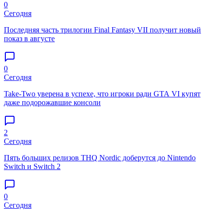
0
Сегодня
Последняя часть трилогии Final Fantasy VII получит новый
показ в августе
0
Сегодня
Take-Two уверена в успехе, что игроки ради GTA VI купят
даже подорожавшие консоли
2
Сегодня
Пять больших релизов THQ Nordic доберутся до Nintendo
Switch и Switch 2
0
Сегодня