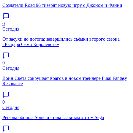
Создатели Road 96 тизерят новую игру с Джоном и Фанни
0
Сегодня
От засухи до потопа: завершились съёмки второго сезона
«Рыцаря Семи Королевств»
0
Сегодня
Воин Света сокрушает врагов в новом трейлере Final Fantasy
Resonance
0
Сегодня
Persona обошла Sonic и стала главным хитом Sega