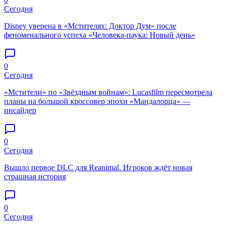
Сегодня
Disney уверена в «Мстителях: Доктор Дум» после
феноменального успеха «Человека-паука: Новый день»
0
Сегодня
«Мстители» по «Звёздным войнам»: Lucasfilm пересмотрела
планы на большой кроссовер эпохи «Мандалорца» —
инсайдер
0
Сегодня
Вышло первое DLC для Reanimal. Игроков ждёт новая
страшная история
0
Сегодня