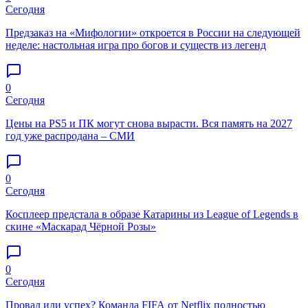
Сегодня
Предзаказ на «Мифологии» откроется в России на следующей
неделе: настольная игра про богов и существ из легенд
0
Сегодня
Цены на PS5 и ПК могут снова вырасти. Вся память на 2027
год уже распродана – СМИ
0
Сегодня
Косплеер предстала в образе Катарины из League of Legends в
скине «Маскарад Чёрной Розы»
0
Сегодня
Провал или успех? Команда FIFA от Netflix полностью