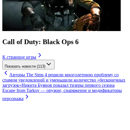
Call of Duty: Black Ops 6
К странице игры
Показать новости (113)
Авторы The Sims 4 решили многолетнюю проблему со
спамом уведомлений и уменьшили количество «бесконечных
загрузок»
Никита Буянов показал тизеры первого сезона
Escape from Tarkov — оружие, снаряжение и модификаторы
персонажа