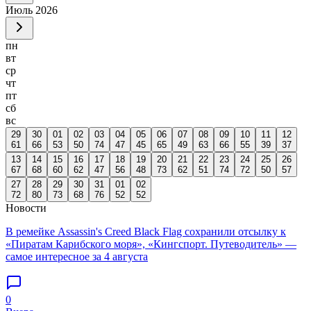
Июль
2026
пн
вт
ср
чт
пт
сб
вс
29
30
01
02
03
04
05
06
07
08
09
10
11
12
61
66
53
50
74
47
45
65
49
63
66
55
39
37
13
14
15
16
17
18
19
20
21
22
23
24
25
26
67
68
60
62
47
56
48
73
62
51
74
72
50
57
27
28
29
30
31
01
02
72
80
73
68
76
52
52
Новости
В ремейке Assassin's Creed Black Flag сохранили отсылку к
«Пиратам Карибского моря», «Кингспорт. Путеводитель» —
самое интересное за 4 августа
0