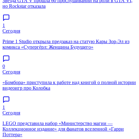
Звезда GTA V прошла 60 прослушиваний на роли в GTA VI,
но Rockstar отказала
1
Сегодня
Prime 1 Studio открыла предзаказ на статую Кары Зор-Эл из
комикса «Супергёрл: Женщина Будущего»
0
Сегодня
«Бомбора» приступила к работе над книгой о полной истории
видеоигр про Колобка
1
Сегодня
LEGO представила набор «Министерство магии —
Коллекционное издание» для фанатов вселенной «Гарри
Поттера»