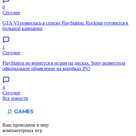
0
Сегодня
GTA VI появилась в списке PlayStation. Rockstar готовится к
большой кампании
1
Сегодня
PlayStation не вернется к играм на дисках. Sony разместила
официальное объявление на коробках PS5
4
Сегодня
Все новости
Ваш проводник в мир
компьютерных игр