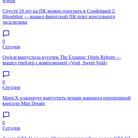
Вчера
Спустя 18 лет на ПК можно поиграть в Condemned 2:
Bloodshot — вышел фанатский ПК-порт консольного
эксклюзива
0
Сегодня
Owlcat выпустила кусочек The Expanse: Osiris Reborn —
вышел трейлер с композицией «Void, Sweet Void»
0
Сегодня
MagicX планирует выпустить четыре варианта портативной
консоли Mini Dream
0
Сегодня