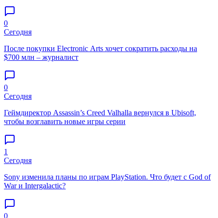
0
Сегодня
После покупки Electronic Arts хочет сократить расходы на
$700 млн – журналист
0
Сегодня
Геймдиректор Assassin’s Creed Valhalla вернулся в Ubisoft,
чтобы возглавить новые игры серии
1
Сегодня
Sony изменила планы по играм PlayStation. Что будет с God of
War и Intergalactic?
0