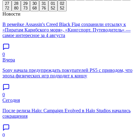
27
28
29
30
31
01
02
72
80
73
68
76
52
52
Новости
В ремейке Assassin's Creed Black Flag сохранили отсылку к
«Пиратам Карибского моря», «Кингспорт. Путеводитель» —
самое интересное за 4 августа
0
Вчера
Sony начала предупреждать покупателей PS5 с приводом, что
эпоха физических игр подходит к концу
0
Сегодня
После релиза Halo: Campaign Evolved в Halo Studios начались
сокращения
0