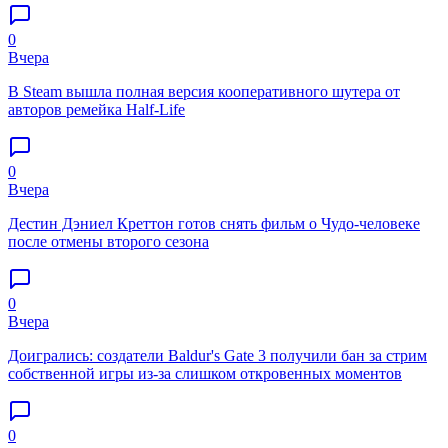
0
Вчера
В Steam вышла полная версия кооперативного шутера от
авторов ремейка Half-Life
0
Вчера
Дестин Дэниел Креттон готов снять фильм о Чудо-человеке
после отмены второго сезона
0
Вчера
Доигрались: создатели Baldur's Gate 3 получили бан за стрим
собственной игры из-за слишком откровенных моментов
0