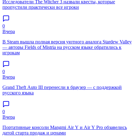
Исследователи The Witcher 3 назвали квесты, которые
пропустили практически все игроки
0
Вчера
В Steam вышла полная версия уютного аналога Stardew Valley
— авторы Fields of Mistria на русском языке обратились к
игрокам
0
Вчера
Grand Theft Auto III перенесли в браузер — с поддержкой
русского языка
0
Вчера
Портативные консоли Mangmi Air Y и Air Y Pro обзавелись
датой старта продаж и ценами