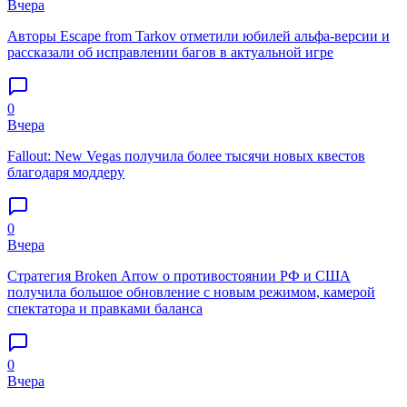
Вчера
Авторы Escape from Tarkov отметили юбилей альфа-версии и
рассказали об исправлении багов в актуальной игре
0
Вчера
Fallout: New Vegas получила более тысячи новых квестов
благодаря моддеру
0
Вчера
Стратегия Broken Arrow о противостоянии РФ и США
получила большое обновление с новым режимом, камерой
спектатора и правками баланса
0
Вчера