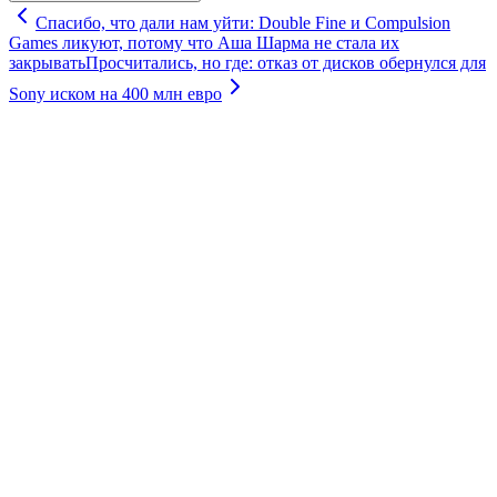
Спасибо, что дали нам уйти: Double Fine и Compulsion
Games ликуют, потому что Аша Шарма не стала их
закрывать
Просчитались, но где: отказ от дисков обернулся для
Sony иском на 400 млн евро