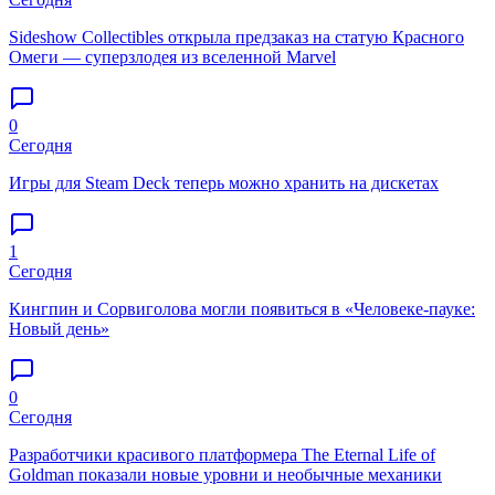
Sideshow Collectibles открыла предзаказ на статую Красного
Омеги — суперзлодея из вселенной Marvel
0
Сегодня
Игры для Steam Deck теперь можно хранить на дискетах
1
Сегодня
Кингпин и Сорвиголова могли появиться в «Человеке-пауке:
Новый день»
0
Сегодня
Разработчики красивого платформера The Eternal Life of
Goldman показали новые уровни и необычные механики