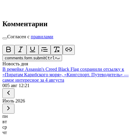
Комментарии
Согласен с
правилами
comments.form.submit
Ctrl
+
↵
Новость дня
В ремейке Assassin's Creed Black Flag сохранили отсылку к
«Пиратам Карибского моря», «Кингспорт. Путеводитель» —
самое интересное за 4 августа
0
05 авг 12:21
Июль
2026
пн
вт
ср
чт