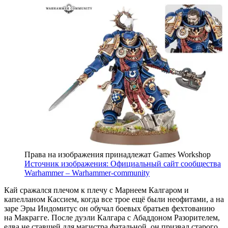
Права на изображения принадлежат Games Workshop
Источник изображения: Официальный сайт сообщества
Warhammer – Warhammer-community
Кай сражался плечом к плечу с Марнеем Калгаром и
капелланом Кассием, когда все трое ещё были неофитами, а на
заре Эры Индомитус он обучал боевых братьев фехтованию
на Макрагге. После дуэли Калгара с Абаддоном Разорителем,
едва не ставшей для магистра фатальной, он призвал старого