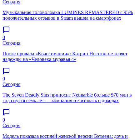
Сегодня
Музыкальная головоломка LUMINES REMASTERED с 95%
положительных отзывов в Steam вышла на смартфонах
0
Сегодня
После провала «Квантомании»: Кэтрин Ньютон не теряет
надежды на «Человека-муравья 4»
0
Сегодня
The Seven Deadly Sins приносит Netmarble больше $70 млн в
год спустя семь лет — компания отчиталась о доходах
0
Сегодня
Модель показала косплей женской версии Бэтмена: дочь и