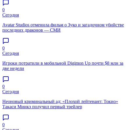
0
Сегодня
Avatar Studios отменила фильм о Зуко и загадочном убийстве
последних драконов — СМИ
0
Сегодня
Игроки потратили в мобильной Digimon Up почти $8 млн за
две недели
0
Сегодня
Неоновый криминальный ад: «Плохой лейтенант: Токио»
Такаси Миикэ получил первый трейлер
0
Сегодня