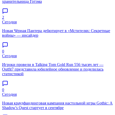
хранительница Готэма
2
Сегодня
Новая Чёрная Пантера дебютирует в «Мстителях: Секретные
войны» — инсайдер
0
Сегодня
Игроки провели в Talking Tom Gold Run 556 тысяч лет —
Outfit7 представила юбилейное обновление и поделилась
статистикой
0
Сегодня
Новая краудфандинговая кампания настольной игры Gothic: A
Shadow's Quest стартует в сентябре