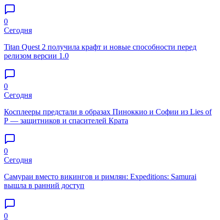
0
Сегодня
Titan Quest 2 получила крафт и новые способности перед
релизом версии 1.0
0
Сегодня
Косплееры предстали в образах Пиноккио и Софии из Lies of
P — защитников и спасителей Крата
0
Сегодня
Самураи вместо викингов и римлян: Expeditions: Samurai
вышла в ранний доступ
0