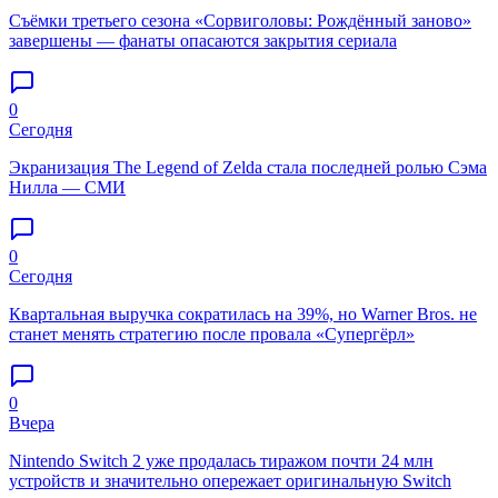
Съёмки третьего сезона «Сорвиголовы: Рождённый заново»
завершены — фанаты опасаются закрытия сериала
0
Сегодня
Экранизация The Legend of Zelda стала последней ролью Сэма
Нилла — СМИ
0
Сегодня
Квартальная выручка сократилась на 39%, но Warner Bros. не
станет менять стратегию после провала «Супергёрл»
0
Вчера
Nintendo Switch 2 уже продалась тиражом почти 24 млн
устройств и значительно опережает оригинальную Switch