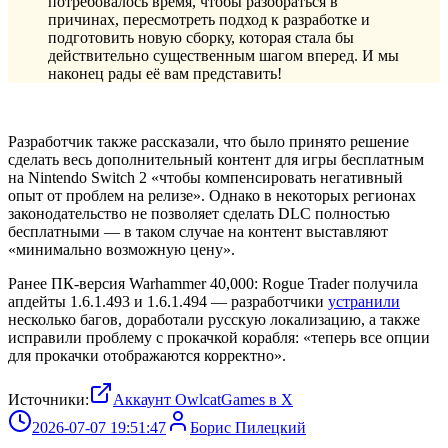
потребовалось время, чтобы разобраться в
причинах, пересмотреть подход к разработке и
подготовить новую сборку, которая стала бы
действительно существенным шагом вперед. И мы
наконец рады её вам представить!
Разработчик также рассказали, что было принято решение
сделать весь дополнительный контент для игры бесплатным
на Nintendo Switch 2 «чтобы компенсировать негативный
опыт от проблем на релизе». Однако в некоторых регионах
законодательство не позволяет сделать DLC полностью
бесплатными — в таком случае на контент выставляют
«минимально возможную цену».
Ранее ПК-версия Warhammer 40,000: Rogue Trader получила
апдейты 1.6.1.493 и 1.6.1.494 — разработчики
устранили
несколько багов, доработали русскую локализацию, а также
исправили проблему с прокачкой корабля: «теперь все опции
для прокачки отображаются корректно».
Источники:
Аккаунт OwlcatGames в Х
2026-07-07 19:51:47
Борис Пилецкий