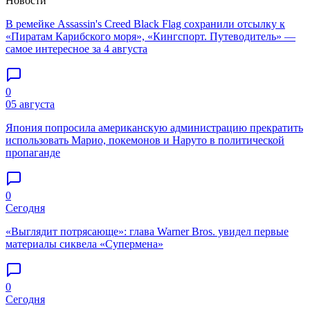
Новости
В ремейке Assassin's Creed Black Flag сохранили отсылку к
«Пиратам Карибского моря», «Кингспорт. Путеводитель» —
самое интересное за 4 августа
0
05 августа
Япония попросила американскую администрацию прекратить
использовать Марио, покемонов и Наруто в политической
пропаганде
0
Сегодня
«Выглядит потрясающе»: глава Warner Bros. увидел первые
материалы сиквела «Супермена»
0
Сегодня