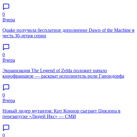
0
Вчера
Quake получила бесплатное дополнение Dawn of the Machine в
честь 30-летия серии
0
Вчера
Экранизация The Legend of Zelda положит начало
кинофраншизе — раскрыт исполнитель роли Ганондорфа
0
Вчера
Новый лидер мутантов: Кит Коннор сыграет Циклопа в
перезапуске «Людей Икс» — СМИ
0