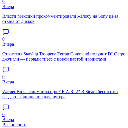
0
Вчера
Власти Мексики прокомментировали жалобу на Sony из-за
отказа от дисков
0
Вчера
Стратегия Starship Troopers: Terran Command получит DLC про
джунгли — первый тизер с новой картой и юнитами
0
Вчера
Warner Bros. вспомнила про F.E.A.R. 2? В Steam бесплатно
раздают дополнение для шутера
0
Вчера
Все новости