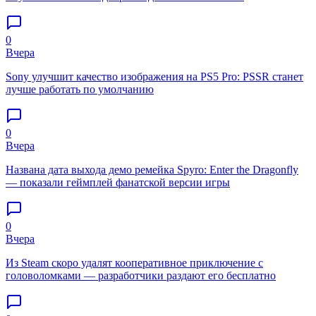
0
Вчера
Sony улучшит качество изображения на PS5 Pro: PSSR станет
лучше работать по умолчанию
0
Вчера
Названа дата выхода демо ремейка Spyro: Enter the Dragonfly
— показали геймплей фанатской версии игры
0
Вчера
Из Steam скоро удалят кооперативное приключение с
головоломками — разработчики раздают его бесплатно