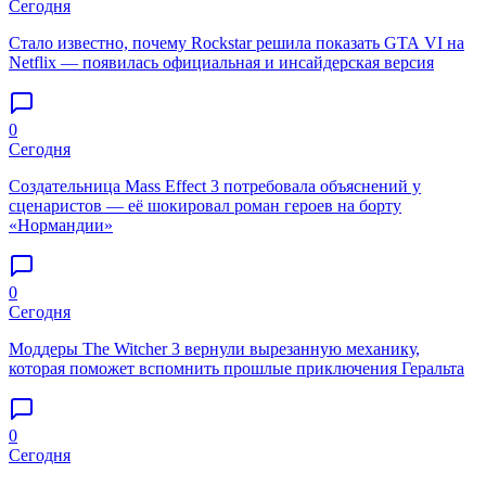
Сегодня
Стало известно, почему Rockstar решила показать GTA VI на
Netflix — появилась официальная и инсайдерская версия
0
Сегодня
Создательница Mass Effect 3 потребовала объяснений у
сценаристов — её шокировал роман героев на борту
«Нормандии»
0
Сегодня
Моддеры The Witcher 3 вернули вырезанную механику,
которая поможет вспомнить прошлые приключения Геральта
0
Сегодня