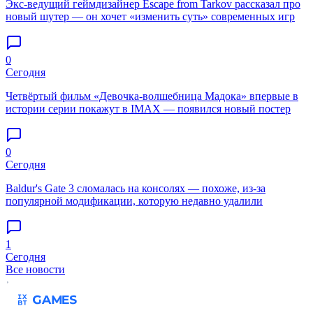
Экс-ведущий геймдизайнер Escape from Tarkov рассказал про
новый шутер — он хочет «изменить суть» современных игр
0
Сегодня
Четвёртый фильм «Девочка-волшебница Мадока» впервые в
истории серии покажут в IMAX — появился новый постер
0
Сегодня
Baldur's Gate 3 сломалась на консолях — похоже, из-за
популярной модификации, которую недавно удалили
1
Сегодня
Все новости