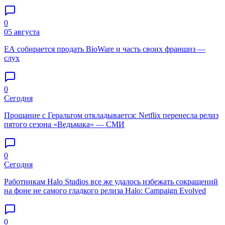
0
05 августа
EA собирается продать BioWare и часть своих франшиз —
слух
0
Сегодня
Прощание с Геральтом откладывается: Netflix перенесла релиз
пятого сезона «Ведьмака» — СМИ
0
Сегодня
Работникам Halo Studios все же удалось избежать сокращений
на фоне не самого гладкого релиза Halo: Campaign Evolved
0