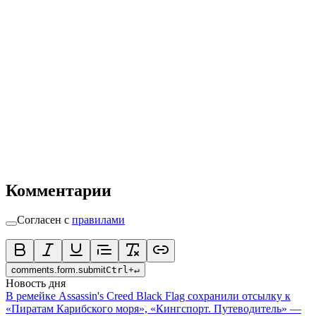
Комментарии
Согласен с
правилами
comments.form.submit
Ctrl
+
↵
Новость дня
В ремейке Assassin's Creed Black Flag сохранили отсылку к
«Пиратам Карибского моря», «Кингспорт. Путеводитель» —