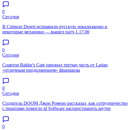
0
Сегодня
В Crimson Desert исправили русскую локализацию и
некоторые механики — вышел патч 1.17.00
0
Сегодня
Соавтор Baldur's Gate признал третью часть от Larian
«отличным продолжением» франшизы
0
Сегодня
Создатель DOOM Джон Ромеро рассказал, как сотрудничество
с пиратами помогло id Software распространить шутер
0