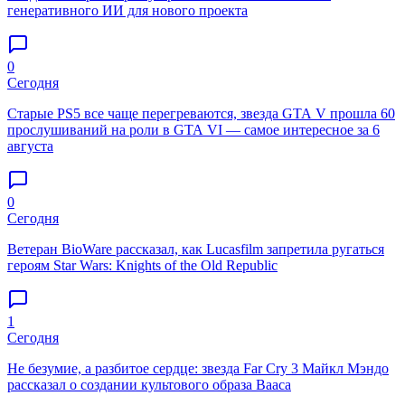
генеративного ИИ для нового проекта
0
Сегодня
Старые PS5 все чаще перегреваются, звезда GTA V прошла 60
прослушиваний на роли в GTA VI — самое интересное за 6
августа
0
Сегодня
Ветеран BioWare рассказал, как Lucasfilm запретила ругаться
героям Star Wars: Knights of the Old Republic
1
Сегодня
Не безумие, а разбитое сердце: звезда Far Cry 3 Майкл Мэндо
рассказал о создании культового образа Вааса