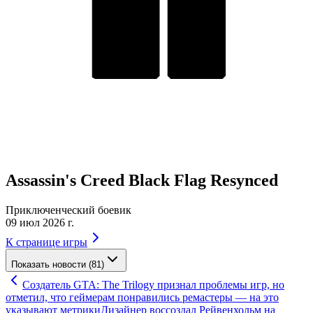
Assassin's Creed Black Flag Resynced
Приключенческий боевик
09 июл 2026 г.
К странице игры
Показать новости (81)
Создатель GTA: The Trilogy признал проблемы игр, но
отметил, что геймерам понравились ремастеры — на это
указывают метрики
Дизайнер воссоздал Рейвенхольм на