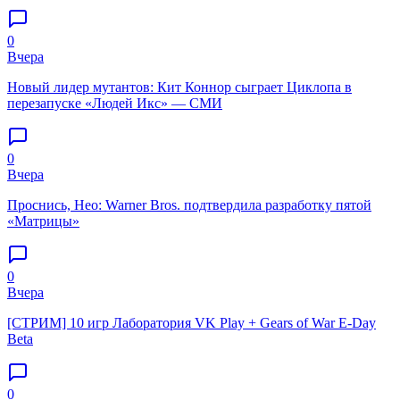
0
Вчера
Новый лидер мутантов: Кит Коннор сыграет Циклопа в
перезапуске «Людей Икс» — СМИ
0
Вчера
Проснись, Нео: Warner Bros. подтвердила разработку пятой
«Матрицы»
0
Вчера
[СТРИМ] 10 игр Лаборатория VK Play + Gears of War E-Day
Beta
0