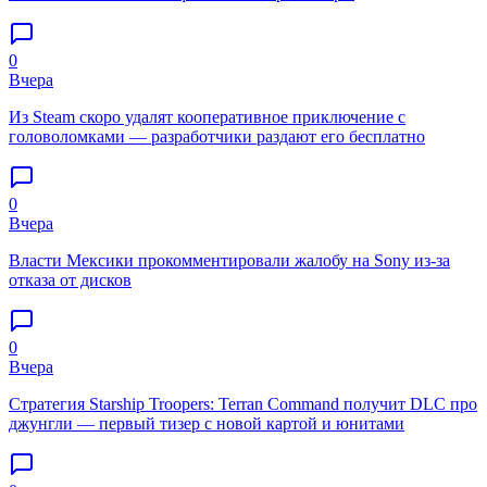
0
Вчера
Из Steam скоро удалят кооперативное приключение с
головоломками — разработчики раздают его бесплатно
0
Вчера
Власти Мексики прокомментировали жалобу на Sony из-за
отказа от дисков
0
Вчера
Стратегия Starship Troopers: Terran Command получит DLC про
джунгли — первый тизер с новой картой и юнитами