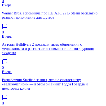
0
Вчера
Warner Bros. вспомнила про F.E.A.R. 2? В Steam бесплатно
раздают дополнение для шутера
0
Вчера
Авторы Helldivers 2 показали тизер обновления с
медвежонком и рассказали о повышении лимита уровня
аккаунта
0
Вчера
Разработчик Starfield заявил, что не считает игру
«великолепной» — в этом он винит Тодда Говарда и
некоторых коллег
0