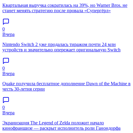
Квартальная выручка сократилась на 39%, но Warner Bros. не
станет менять стратегию после провала «Супергёрл»
0
Вчера
Nintendo Switch 2 уже продалась тиражом почти 24 млн
устройств и значительно опережает оригинальную Switch
0
Вчера
Quake получила бесплатное дополнение Dawn of the Machine в
честь 30-летия серии
0
Вчера
Экранизация The Legend of Zelda положит начало
кинофраншизе — раскрыт исполнитель роли Ганондорфа