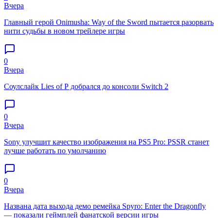
Вчера
Главный герой Onimusha: Way of the Sword пытается разорвать
нити судьбы в новом трейлере игры
0
Вчера
Соулслайк Lies of P добрался до консоли Switch 2
0
Вчера
Sony улучшит качество изображения на PS5 Pro: PSSR станет
лучше работать по умолчанию
0
Вчера
Названа дата выхода демо ремейка Spyro: Enter the Dragonfly
— показали геймплей фанатской версии игры