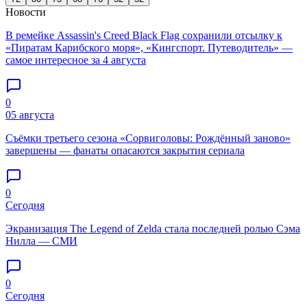
Новости
В ремейке Assassin's Creed Black Flag сохранили отсылку к
«Пиратам Карибского моря», «Кингспорт. Путеводитель» —
самое интересное за 4 августа
0
05 августа
Съёмки третьего сезона «Сорвиголовы: Рождённый заново»
завершены — фанаты опасаются закрытия сериала
0
Сегодня
Экранизация The Legend of Zelda стала последней ролью Сэма
Нилла — СМИ
0
Сегодня