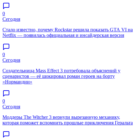
0
Сегодня
Стало известно, почему Rockstar решила показать GTA VI на
Netflix — появилась официальная и инсайдерская версия
0
Сегодня
Создательница Mass Effect 3 потребовала объяснений у
сценаристов — её шокировал роман героев на борту
«Нормандии»
0
Сегодня
Моддеры The Witcher 3 вернули вырезанную механику,
которая поможет вспомнить прошлые приключения Геральта