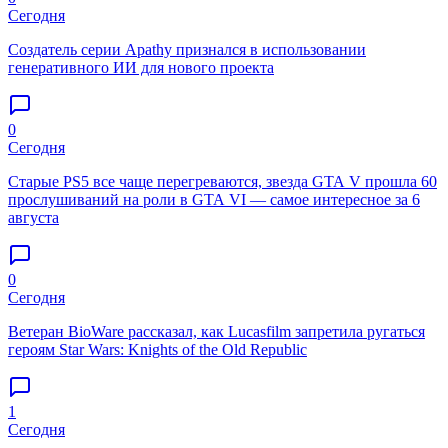
Сегодня
Создатель серии Apathy признался в использовании
генеративного ИИ для нового проекта
0
Сегодня
Старые PS5 все чаще перегреваются, звезда GTA V прошла 60
прослушиваний на роли в GTA VI — самое интересное за 6
августа
0
Сегодня
Ветеран BioWare рассказал, как Lucasfilm запретила ругаться
героям Star Wars: Knights of the Old Republic
1
Сегодня