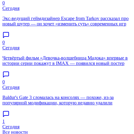
0
Сегодня
Экс-ведущий геймдизайнер Escape from Tarkov рассказал про
новый шутер — он хочет «изменить суть» современных игр
0
Сегодня
Четвёртый фильм «Девочка-волшебница Мадока» впервые в
истории серии покажут в IMAX — появился новый постер
0
Сегодня
Baldur's Gate 3 сломалась на консолях — похоже, из-за
популярной модификации, которую недавно удалили
1
Сегодня
Все новости