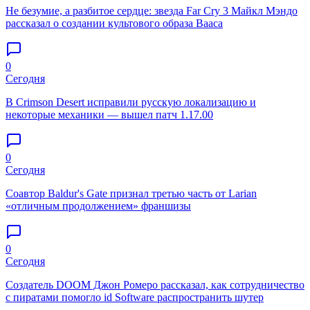
Не безумие, а разбитое сердце: звезда Far Cry 3 Майкл Мэндо
рассказал о создании культового образа Вааса
0
Сегодня
В Crimson Desert исправили русскую локализацию и
некоторые механики — вышел патч 1.17.00
0
Сегодня
Соавтор Baldur's Gate признал третью часть от Larian
«отличным продолжением» франшизы
0
Сегодня
Создатель DOOM Джон Ромеро рассказал, как сотрудничество
с пиратами помогло id Software распространить шутер