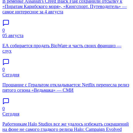
В ремейке Assassin's Creed Black Flag сохранили отсылку к
«Пиратам Карибского моря», «Кингспорт. Путеводитель» —
самое интересное за 4 августа
0
05 августа
EA собирается продать BioWare и часть своих франшиз —
слух
0
Сегодня
Прощание с Геральтом откладывается: Netflix перенесла релиз
пятого сезона «Ведьмака» — СМИ
0
Сегодня
Работникам Halo Studios все же удалось избежать сокращений
на фоне не самого гладкого релиза Halo: Campaign Evolved