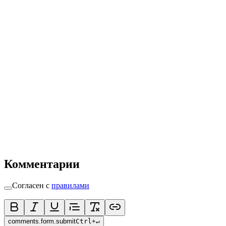
Комментарии
Согласен с
правилами
comments.form.submit
Ctrl
+
↵