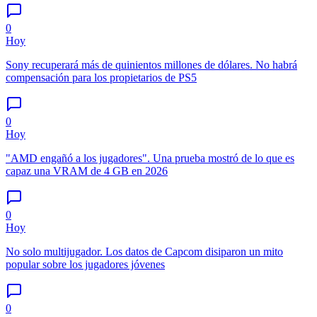
0
Hoy
Sony recuperará más de quinientos millones de dólares. No habrá
compensación para los propietarios de PS5
0
Hoy
"AMD engañó a los jugadores". Una prueba mostró de lo que es
capaz una VRAM de 4 GB en 2026
0
Hoy
No solo multijugador. Los datos de Capcom disiparon un mito
popular sobre los jugadores jóvenes
0