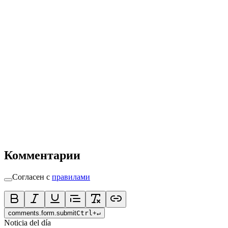
Комментарии
Согласен с
правилами
comments.form.submit
Ctrl
+
↵
Noticia del día