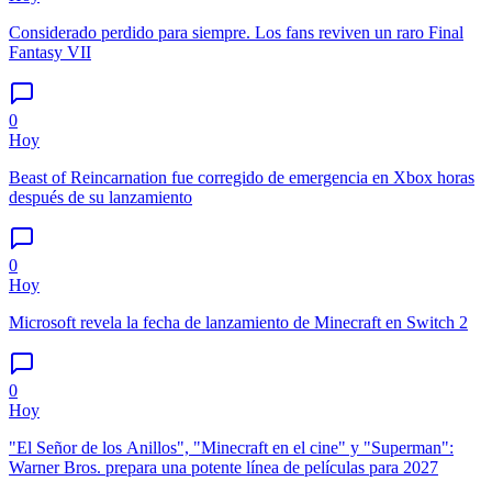
Considerado perdido para siempre. Los fans reviven un raro Final
Fantasy VII
0
Hoy
Beast of Reincarnation fue corregido de emergencia en Xbox horas
después de su lanzamiento
0
Hoy
Microsoft revela la fecha de lanzamiento de Minecraft en Switch 2
0
Hoy
"El Señor de los Anillos", "Minecraft en el cine" y "Superman":
Warner Bros. prepara una potente línea de películas para 2027