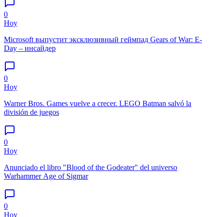
0
Hoy
Microsoft выпустит эксклюзивный геймпад Gears of War: E-
Day – инсайдер
0
Hoy
Warner Bros. Games vuelve a crecer. LEGO Batman salvó la
división de juegos
0
Hoy
Anunciado el libro "Blood of the Godeater" del universo
Warhammer Age of Sigmar
0
Hoy