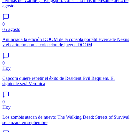
"Piratas del Caribe", "Kingsport. Guía" - lo más interesante del 4 de
agosto
0
05 agosto
Anunciada la edición DOOM de la consola portátil Evercade Nexus
y el cartucho con la colección de juegos DOOM
0
Hoy
Capcom quiere repetir el éxito de Resident Evil Requiem. El
siguiente será Veronica
0
Hoy
Los zombis atacan de nuevo: The Walking Dead: Streets of Survival
se lanzará en septiembre