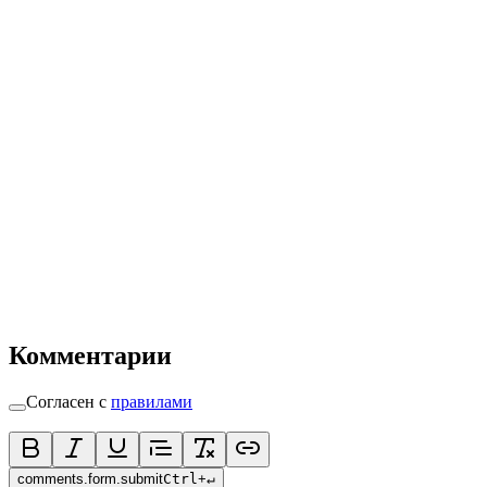
Комментарии
Согласен с
правилами
comments.form.submit
Ctrl
+
↵