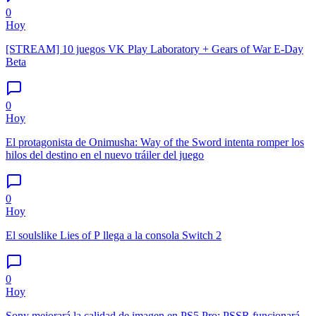
0
Hoy
[STREAM] 10 juegos VK Play Laboratory + Gears of War E-Day
Beta
0
Hoy
El protagonista de Onimusha: Way of the Sword intenta romper los
hilos del destino en el nuevo tráiler del juego
0
Hoy
El soulslike Lies of P llega a la consola Switch 2
0
Hoy
Sony mejorará la calidad de imagen en PS5 Pro: PSSR funcionará