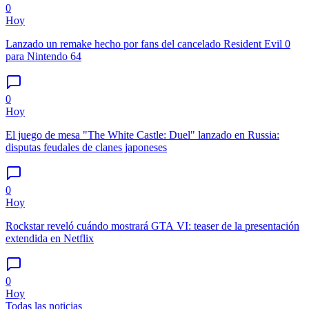
0
Hoy
Lanzado un remake hecho por fans del cancelado Resident Evil 0
para Nintendo 64
0
Hoy
El juego de mesa "The White Castle: Duel" lanzado en Russia:
disputas feudales de clanes japoneses
0
Hoy
Rockstar reveló cuándo mostrará GTA VI: teaser de la presentación
extendida en Netflix
0
Hoy
Todas las noticias