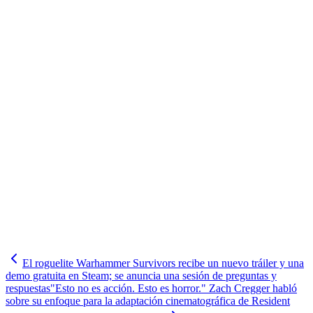
El roguelite Warhammer Survivors recibe un nuevo tráiler y una
demo gratuita en Steam; se anuncia una sesión de preguntas y
respuestas
"Esto no es acción. Esto es horror." Zach Cregger habló
sobre su enfoque para la adaptación cinematográfica de Resident