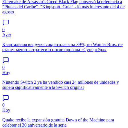
El remake de Assassin's Creed Black Flag conservó la referencia a
"Piratas del Caribe", "Kingsport. Guía" - lo más interesante del 4 de
agosto
0
Ayer
Квартальная выручка сократилась на 39%, но Warner Bros. не
станет менять стратегию после провала «Супергёрл»
0
Hoy
Nintendo Switch 2 ya ha vendido casi 24 millones de unidades y
supera significativamente a la Switch original
0
Hoy
Quake recibe la expansión gratuita Dawn of the Machine para
celebrar el 30 aniversario de la serie