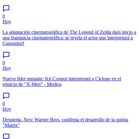
0
Hoy
La adaptación cinematográfica de The Legend of Zelda dará inicio a
una franquicia cinematográfica: se revela el actor que interpretará a
Ganondorf
0
Hoy
Nuevo líder mutante: Kit Connor interpretará a Cíclope en el
reinicio de "X-Men" - Medios
0
Hoy
Despierta, Neo: Warner Bros. confirma el desarrollo de la quinta
"Matrix"