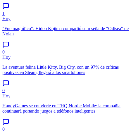
1
Hoy
"Fue magnífico": Hideo Kojima compartió su reseña de "Odisea" de
Nolan
0
Hoy
La aventura felina Little Kitty, Big City, con un 97% de críticas
positivas en Steam, llegará a los smartphones
0
Hoy
HandyGames se convierte en THQ Nordic Mobile: la compañía
continuará portando juegos a teléfonos inteligentes
0