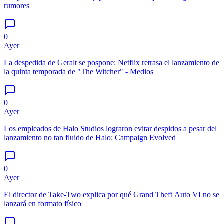
rumores
0
Ayer
La despedida de Geralt se pospone: Netflix retrasa el lanzamiento de
la quinta temporada de "The Witcher" - Medios
0
Ayer
Los empleados de Halo Studios lograron evitar despidos a pesar del
lanzamiento no tan fluido de Halo: Campaign Evolved
0
Ayer
El director de Take-Two explica por qué Grand Theft Auto VI no se
lanzará en formato físico