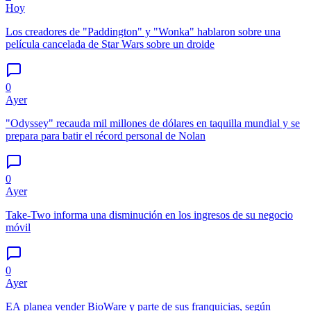
Hoy
Los creadores de "Paddington" y "Wonka" hablaron sobre una
película cancelada de Star Wars sobre un droide
0
Ayer
"Odyssey" recauda mil millones de dólares en taquilla mundial y se
prepara para batir el récord personal de Nolan
0
Ayer
Take-Two informa una disminución en los ingresos de su negocio
móvil
0
Ayer
EA planea vender BioWare y parte de sus franquicias, según