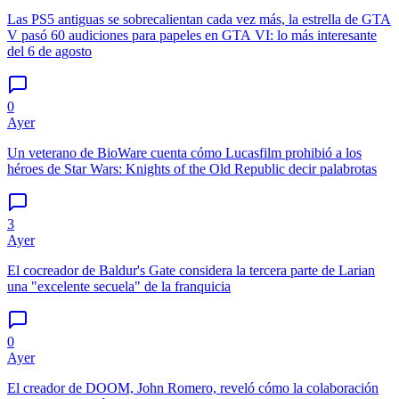
Las PS5 antiguas se sobrecalientan cada vez más, la estrella de GTA
V pasó 60 audiciones para papeles en GTA VI: lo más interesante
del 6 de agosto
0
Ayer
Un veterano de BioWare cuenta cómo Lucasfilm prohibió a los
héroes de Star Wars: Knights of the Old Republic decir palabrotas
3
Ayer
El cocreador de Baldur's Gate considera la tercera parte de Larian
una "excelente secuela" de la franquicia
0
Ayer
El creador de DOOM, John Romero, reveló cómo la colaboración