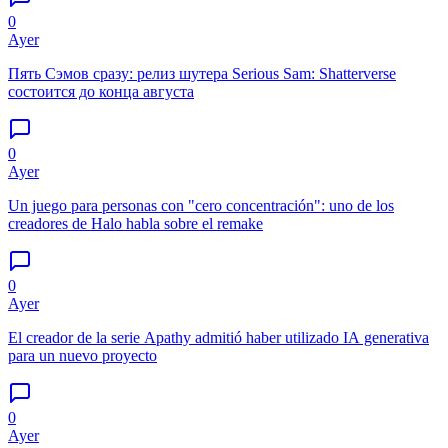
0
Ayer
Пять Сэмов сразу: релиз шутера Serious Sam: Shatterverse
состоится до конца августа
0
Ayer
Un juego para personas con "cero concentración": uno de los
creadores de Halo habla sobre el remake
0
Ayer
El creador de la serie Apathy admitió haber utilizado IA generativa
para un nuevo proyecto
0
Ayer