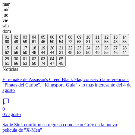
mar
mié
jue
vie
sáb
dom
01
02
03
04
05
06
07
08
09
10
11
12
13
14
60
49
59
61
46
50
54
72
68
81
78
55
43
35
15
16
17
18
19
20
21
22
23
24
25
26
27
28
62
56
50
48
44
44
31
48
52
50
49
55
46
44
29
30
01
02
03
04
05
61
66
53
50
74
47
45
Noticias
El remake de Assassin's Creed Black Flag conservó la referencia a
"Piratas del Caribe", "Kingsport. Guía" - lo más interesante del 4 de
agosto
0
05 agosto
Sadie Sink confirmó su regreso como Jean Grey en la nueva
película de "X-Men"