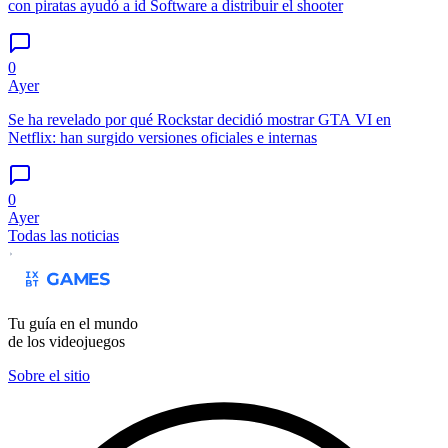
con piratas ayudó a id Software a distribuir el shooter
0
Ayer
Se ha revelado por qué Rockstar decidió mostrar GTA VI en
Netflix: han surgido versiones oficiales e internas
0
Ayer
Todas las noticias
Tu guía en el mundo
de los videojuegos
Sobre el sitio