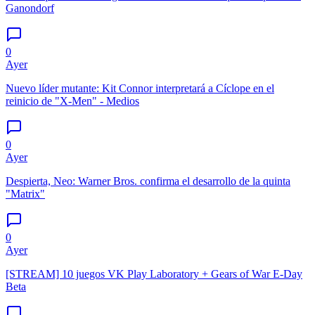
Ganondorf
0
Ayer
Nuevo líder mutante: Kit Connor interpretará a Cíclope en el
reinicio de "X-Men" - Medios
0
Ayer
Despierta, Neo: Warner Bros. confirma el desarrollo de la quinta
"Matrix"
0
Ayer
[STREAM] 10 juegos VK Play Laboratory + Gears of War E-Day
Beta