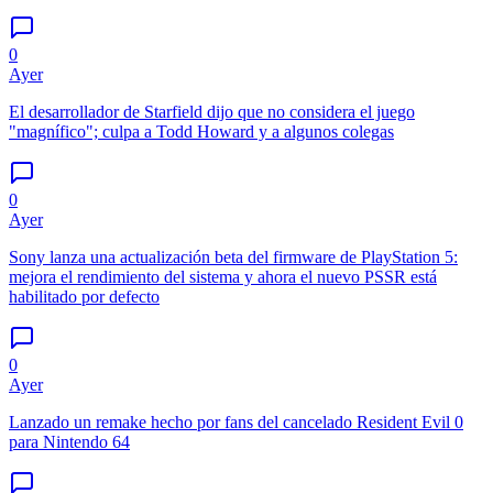
0
Ayer
El desarrollador de Starfield dijo que no considera el juego
"magnífico"; culpa a Todd Howard y a algunos colegas
0
Ayer
Sony lanza una actualización beta del firmware de PlayStation 5:
mejora el rendimiento del sistema y ahora el nuevo PSSR está
habilitado por defecto
0
Ayer
Lanzado un remake hecho por fans del cancelado Resident Evil 0
para Nintendo 64