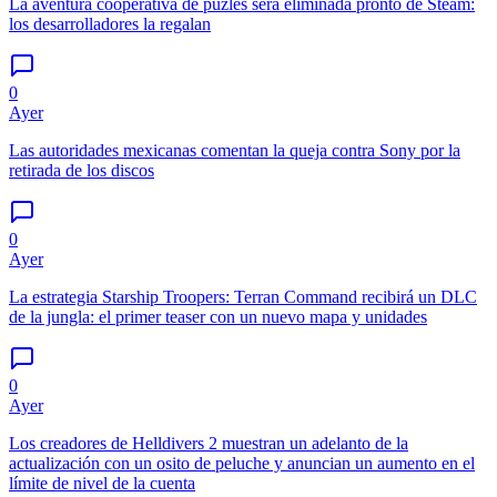
La aventura cooperativa de puzles será eliminada pronto de Steam:
los desarrolladores la regalan
0
Ayer
Las autoridades mexicanas comentan la queja contra Sony por la
retirada de los discos
0
Ayer
La estrategia Starship Troopers: Terran Command recibirá un DLC
de la jungla: el primer teaser con un nuevo mapa y unidades
0
Ayer
Los creadores de Helldivers 2 muestran un adelanto de la
actualización con un osito de peluche y anuncian un aumento en el
límite de nivel de la cuenta