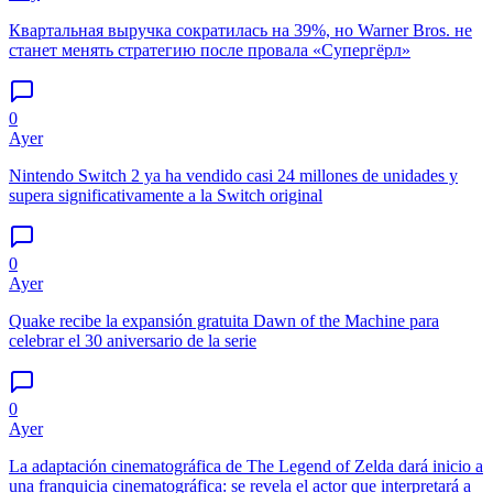
Квартальная выручка сократилась на 39%, но Warner Bros. не
станет менять стратегию после провала «Супергёрл»
0
Ayer
Nintendo Switch 2 ya ha vendido casi 24 millones de unidades y
supera significativamente a la Switch original
0
Ayer
Quake recibe la expansión gratuita Dawn of the Machine para
celebrar el 30 aniversario de la serie
0
Ayer
La adaptación cinematográfica de The Legend of Zelda dará inicio a
una franquicia cinematográfica: se revela el actor que interpretará a