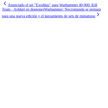
Anunciado el set "Exoditas" para Warhammer 40,000: Kill
Team - Aeldari en dragones
Warhammer: Necromunda se prepara
para una nueva edición y el lanzamiento de sets de miniaturas