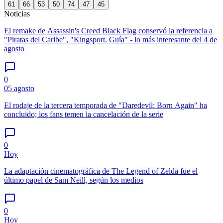
61
66
53
50
74
47
45
Noticias
El remake de Assassin's Creed Black Flag conservó la referencia a
"Piratas del Caribe", "Kingsport. Guía" - lo más interesante del 4 de
agosto
0
05 agosto
El rodaje de la tercera temporada de "Daredevil: Born Again" ha
concluido; los fans temen la cancelación de la serie
0
Hoy
La adaptación cinematográfica de The Legend of Zelda fue el
último papel de Sam Neill, según los medios
0
Hoy