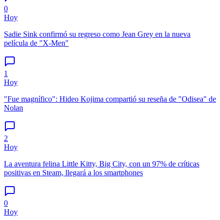
0
Hoy
Sadie Sink confirmó su regreso como Jean Grey en la nueva
película de "X-Men"
1
Hoy
"Fue magnífico": Hideo Kojima compartió su reseña de "Odisea" de
Nolan
2
Hoy
La aventura felina Little Kitty, Big City, con un 97% de críticas
positivas en Steam, llegará a los smartphones
0
Hoy