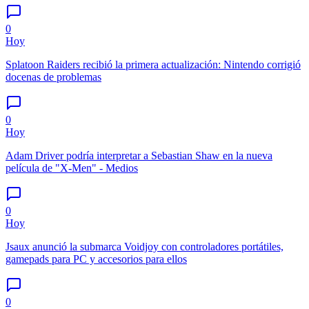
0
Hoy
Splatoon Raiders recibió la primera actualización: Nintendo corrigió
docenas de problemas
0
Hoy
Adam Driver podría interpretar a Sebastian Shaw en la nueva
película de "X-Men" - Medios
0
Hoy
Jsaux anunció la submarca Voidjoy con controladores portátiles,
gamepads para PC y accesorios para ellos
0