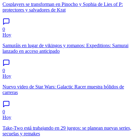
Cosplayers se transforman en Pinocho y Sophia de Lies of P:
protectores y salvadores de Krat
0
Hoy
Samuráis en lugar de vikingos y romanos: Expeditions: Samurai
lanzado en acceso anticipado
0
Hoy
Nuevo video de Star Wars: Galactic Racer muestra bólidos de
carreras
0
Hoy
Take-Two está trabajando en 29 juegos: se planean nuevas series,
secuelas y remakes