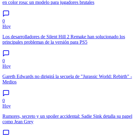
en color rosa: un modelo para jugadores brutales
0
Hoy
Los desarrolladores de Silent Hill 2 Remake han solucionado los
principales problemas de la versión para PS5
0
Hoy
Gareth Edwards no dirigirá la secuela de "Jurassic World: Rebirth" -
Medios
0
Hoy
Rumores, secreto y un spoiler accidental: Sadie Sink detalla su papel
como Jean Grey