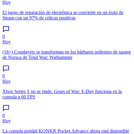
Hoy
El juego de reparación de electrónica se convierte en un éxito de
Steam con un 97% de críticas positivas
0
Hoy
(18+) Cosplayers se transforman en los bárbaros sedientos de sangre
de Norsca de Total War: Warhammer
0
Hoy
Xbox Series S no se rinde. Gears of War: E-Day funciona en la
consola a 60 FPS
0
Hoy
La consola portátil KONKR Pocket Advance ahora está disponible