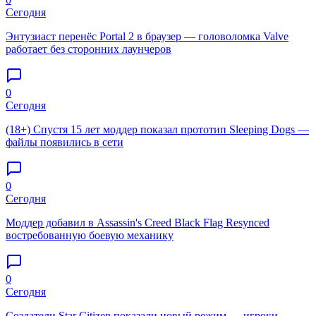
Сегодня
Энтузиаст перенёс Portal 2 в браузер — головоломка Valve
работает без сторонних лаунчеров
0
Сегодня
(18+) Спустя 15 лет моддер показал прототип Sleeping Dogs —
файлы появились в сети
0
Сегодня
Моддер добавил в Assassin's Creed Black Flag Resynced
востребованную боевую механику
0
Сегодня
Создатели Star Citizen показали новый режим — игроки