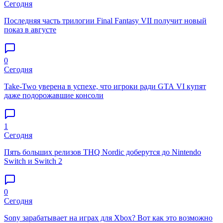
Сегодня
Последняя часть трилогии Final Fantasy VII получит новый
показ в августе
0
Сегодня
Take-Two уверена в успехе, что игроки ради GTA VI купят
даже подорожавшие консоли
1
Сегодня
Пять больших релизов THQ Nordic доберутся до Nintendo
Switch и Switch 2
0
Сегодня
Sony зарабатывает на играх для Xbox? Вот как это возможно