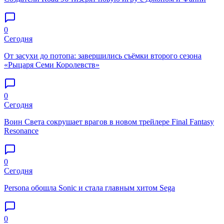
0
Сегодня
От засухи до потопа: завершились съёмки второго сезона
«Рыцаря Семи Королевств»
0
Сегодня
Воин Света сокрушает врагов в новом трейлере Final Fantasy
Resonance
0
Сегодня
Persona обошла Sonic и стала главным хитом Sega
0