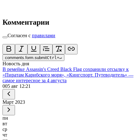
Комментарии
Согласен с
правилами
comments.form.submit
Ctrl
+
↵
Новость дня
В ремейке Assassin's Creed Black Flag сохранили отсылку к
«Пиратам Карибского моря», «Кингспорт. Путеводитель» —
самое интересное за 4 августа
0
05 авг 12:21
Март
2023
пн
вт
ср
чт