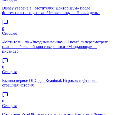
Disney уверена в «Мстителях: Доктор Дум» после
феноменального успеха «Человека-паука: Новый день»
0
Сегодня
«Мстители» по «Звёздным войнам»: Lucasfilm пересмотрела
планы на большой кроссовер эпохи «Мандалорца» —
инсайдер
0
Сегодня
Вышло первое DLC для Reanimal. Игроков ждёт новая
страшная история
0
Сегодня
Создатели Road 96 тизерят новую игру с Джоном и Фанни