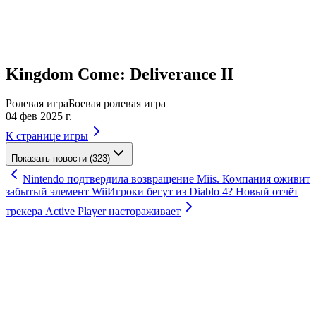
Kingdom Come: Deliverance II
Ролевая игра
Боевая ролевая игра
04 фев 2025 г.
К странице игры
Показать новости (323)
Nintendo подтвердила возвращение Miis. Компания оживит
забытый элемент Wii
Игроки бегут из Diablo 4? Новый отчёт
трекера Active Player настораживает