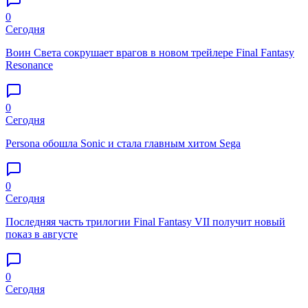
0
Сегодня
Воин Света сокрушает врагов в новом трейлере Final Fantasy
Resonance
0
Сегодня
Persona обошла Sonic и стала главным хитом Sega
0
Сегодня
Последняя часть трилогии Final Fantasy VII получит новый
показ в августе
0
Сегодня