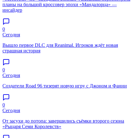
планы на большой кроссовер эпохи «Мандалорца» —
инсайдер
0
Сегодня
Вышло первое DLC для Reanimal. Игроков ждёт новая
страшная история
0
Сегодня
Создатели Road 96 тизерят новую игру с Джоном и Фанни
0
Сегодня
От засухи до потопа: завершились съёмки второго сезона
«Рыцаря Семи Королевств»