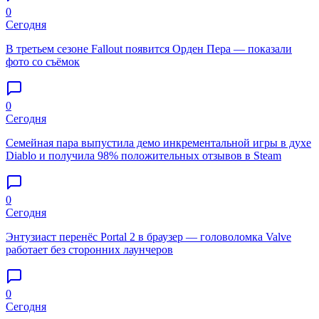
0
Сегодня
В третьем сезоне Fallout появится Орден Пера — показали
фото со съёмок
0
Сегодня
Семейная пара выпустила демо инкрементальной игры в духе
Diablo и получила 98% положительных отзывов в Steam
0
Сегодня
Энтузиаст перенёс Portal 2 в браузер — головоломка Valve
работает без сторонних лаунчеров
0
Сегодня