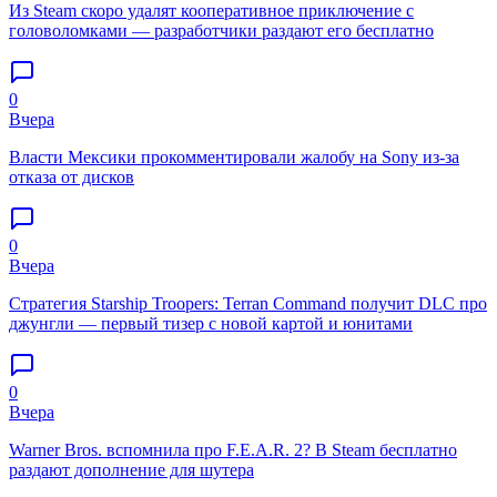
Из Steam скоро удалят кооперативное приключение с
головоломками — разработчики раздают его бесплатно
0
Вчера
Власти Мексики прокомментировали жалобу на Sony из-за
отказа от дисков
0
Вчера
Стратегия Starship Troopers: Terran Command получит DLC про
джунгли — первый тизер с новой картой и юнитами
0
Вчера
Warner Bros. вспомнила про F.E.A.R. 2? В Steam бесплатно
раздают дополнение для шутера