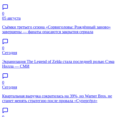
0
05 августа
Съёмки третьего сезона «Сорвиголовы: Рождённый заново»
завершены — фанаты опасаются закрытия сериала
0
Сегодня
Экранизация The Legend of Zelda стала последней ролью Сэма
Нилла — СМИ
0
Сегодня
Квартальная выручка сократилась на 39%, но Warner Bros. не
станет менять стратегию после провала «Супергёрл»
0