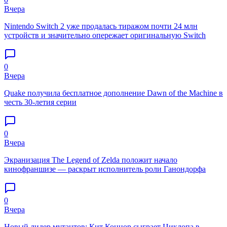
Вчера
Nintendo Switch 2 уже продалась тиражом почти 24 млн
устройств и значительно опережает оригинальную Switch
0
Вчера
Quake получила бесплатное дополнение Dawn of the Machine в
честь 30-летия серии
0
Вчера
Экранизация The Legend of Zelda положит начало
кинофраншизе — раскрыт исполнитель роли Ганондорфа
0
Вчера
Новый лидер мутантов: Кит Коннор сыграет Циклопа в