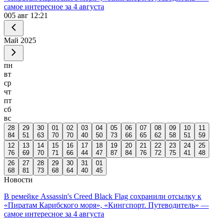
самое интересное за 4 августа
0
05 авг 12:21
Май
2025
пн
вт
ср
чт
пт
сб
вс
28
29
30
01
02
03
04
05
06
07
08
09
10
11
84
51
63
70
70
40
50
73
66
65
62
58
51
59
12
13
14
15
16
17
18
19
20
21
22
23
24
25
76
69
70
71
66
44
47
87
84
76
72
75
41
48
26
27
28
29
30
31
01
68
81
73
68
64
40
45
Новости
В ремейке Assassin's Creed Black Flag сохранили отсылку к
«Пиратам Карибского моря», «Кингспорт. Путеводитель» —
самое интересное за 4 августа