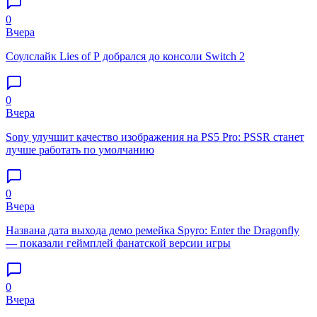
0
Вчера
Соулслайк Lies of P добрался до консоли Switch 2
0
Вчера
Sony улучшит качество изображения на PS5 Pro: PSSR станет
лучше работать по умолчанию
0
Вчера
Названа дата выхода демо ремейка Spyro: Enter the Dragonfly
— показали геймплей фанатской версии игры
0
Вчера