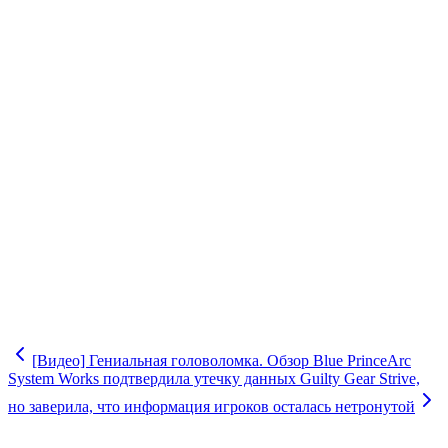
[Видео] Гениальная головоломка. Обзор Blue Prince
Arc
System Works подтвердила утечку данных Guilty Gear Strive,
но заверила, что информация игроков осталась нетронутой