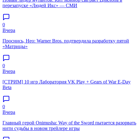
перезапуске «Людей Икс» — СМИ
0
Вчера
Проснись, Нео: Warner Bros. подтвердила разработку пятой
«Матрицы»
0
Вчера
[СТРИМ] 10 игр Лаборатория VK Play + Gears of War E-Day
Beta
0
Вчера
Главный герой Onimusha: Way of the Sword пытается разорвать
нити судьбы в новом трейлере игры