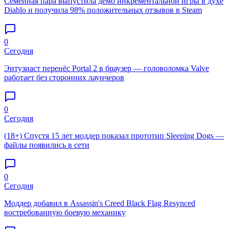
Семейная пара выпустила демо инкрементальной игры в духе
Diablo и получила 98% положительных отзывов в Steam
0
Сегодня
Энтузиаст перенёс Portal 2 в браузер — головоломка Valve
работает без сторонних лаунчеров
0
Сегодня
(18+) Спустя 15 лет моддер показал прототип Sleeping Dogs —
файлы появились в сети
0
Сегодня
Моддер добавил в Assassin's Creed Black Flag Resynced
востребованную боевую механику