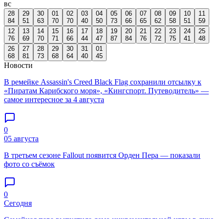
вс
28
29
30
01
02
03
04
05
06
07
08
09
10
11
84
51
63
70
70
40
50
73
66
65
62
58
51
59
12
13
14
15
16
17
18
19
20
21
22
23
24
25
76
69
70
71
66
44
47
87
84
76
72
75
41
48
26
27
28
29
30
31
01
68
81
73
68
64
40
45
Новости
В ремейке Assassin's Creed Black Flag сохранили отсылку к
«Пиратам Карибского моря», «Кингспорт. Путеводитель» —
самое интересное за 4 августа
0
05 августа
В третьем сезоне Fallout появится Орден Пера — показали
фото со съёмок
0
Сегодня