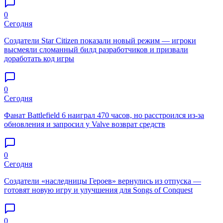
0
Сегодня
Создатели Star Citizen показали новый режим — игроки
высмеяли сломанный билд разработчиков и призвали
доработать код игры
0
Сегодня
Фанат Battlefield 6 наиграл 470 часов, но расстроился из-за
обновления и запросил у Valve возврат средств
0
Сегодня
Создатели «наследницы Героев» вернулись из отпуска —
готовят новую игру и улучшения для Songs of Conquest
0