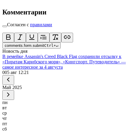
Комментарии
Согласен с
правилами
comments.form.submit
Ctrl
+
↵
Новость дня
В ремейке Assassin's Creed Black Flag сохранили отсылку к
«Пиратам Карибского моря», «Кингспорт. Путеводитель» —
самое интересное за 4 августа
0
05 авг 12:21
Май
2025
пн
вт
ср
чт
пт
сб