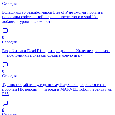
Сегодня
Большинство разработчиков Lies of P не смогли пройти и
половины собственной игры — после этого в soulslike
добавили уровни сложности
0
Сегодня
Разработчики Dead Rising отпраздновали 20-летие франшизы
— поклонники призвали сделать новую игру
0
Сегодня
Турнир по файтингу, изданному PlayStation, сорвался из-за
проблем ПК-версии — игроки в MARVEL Tokon перейдут на
PS5
0
Сегодня