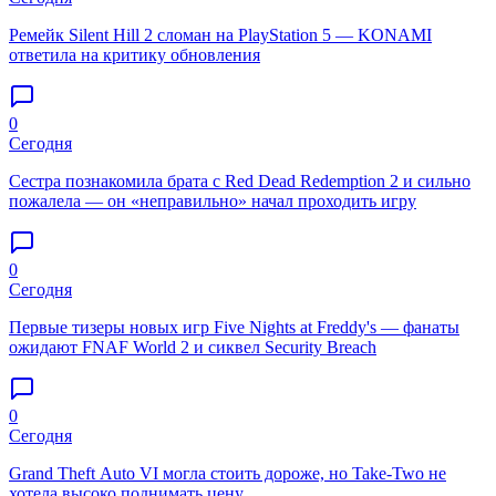
Ремейк Silent Hill 2 сломан на PlayStation 5 — KONAMI
ответила на критику обновления
0
Сегодня
Сестра познакомила брата с Red Dead Redemption 2 и сильно
пожалела — он «неправильно» начал проходить игру
0
Сегодня
Первые тизеры новых игр Five Nights at Freddy's — фанаты
ожидают FNAF World 2 и сиквел Security Breach
0
Сегодня
Grand Theft Auto VI могла стоить дороже, но Take-Two не
хотела высоко поднимать цену