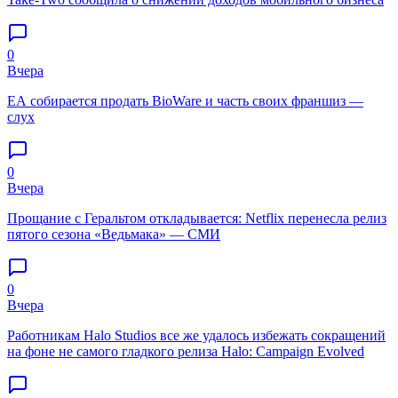
0
Вчера
EA собирается продать BioWare и часть своих франшиз —
слух
0
Вчера
Прощание с Геральтом откладывается: Netflix перенесла релиз
пятого сезона «Ведьмака» — СМИ
0
Вчера
Работникам Halo Studios все же удалось избежать сокращений
на фоне не самого гладкого релиза Halo: Campaign Evolved