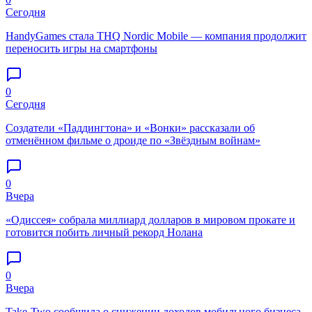
Сегодня
HandyGames стала THQ Nordic Mobile — компания продолжит
переносить игры на смартфоны
0
Сегодня
Создатели «Паддингтона» и «Вонки» рассказали об
отменённом фильме о дроиде по «Звёздным войнам»
0
Вчера
«Одиссея» собрала миллиард долларов в мировом прокате и
готовится побить личный рекорд Нолана
0
Вчера
Take-Two сообщила о снижении доходов мобильного бизнеса