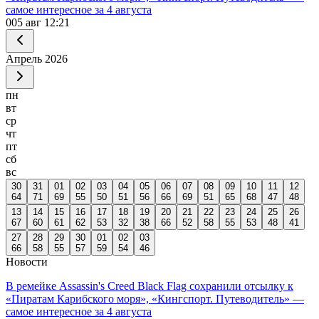
самое интересное за 4 августа
0
05 авг 12:21
Апрель
2026
пн
вт
ср
чт
пт
сб
вс
30
31
01
02
03
04
05
06
07
08
09
10
11
12
64
71
69
55
50
51
56
66
69
51
65
68
47
48
13
14
15
16
17
18
19
20
21
22
23
24
25
26
67
60
61
62
53
32
38
66
52
58
55
53
48
41
27
28
29
30
01
02
03
66
58
55
57
59
54
46
Новости
В ремейке Assassin's Creed Black Flag сохранили отсылку к
«Пиратам Карибского моря», «Кингспорт. Путеводитель» —
самое интересное за 4 августа