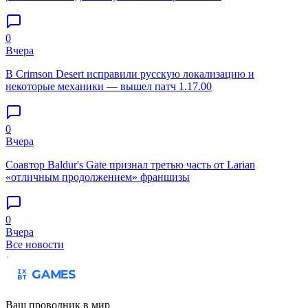
0
Вчера
В Crimson Desert исправили русскую локализацию и
некоторые механики — вышел патч 1.17.00
0
Вчера
Соавтор Baldur's Gate признал третью часть от Larian
«отличным продолжением» франшизы
0
Вчера
Все новости
Ваш проводник в мир