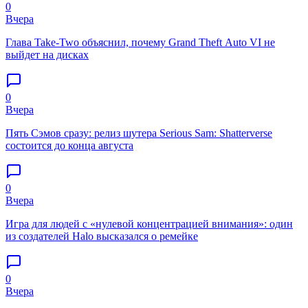
0
Вчера
Глава Take-Two объяснил, почему Grand Theft Auto VI не
выйдет на дисках
0
Вчера
Пять Сэмов сразу: релиз шутера Serious Sam: Shatterverse
состоится до конца августа
0
Вчера
Игра для людей с «нулевой концентрацией внимания»: один
из создателей Halo высказался о ремейке
0
Вчера