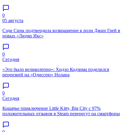
0
05 августа
Сэди Синк подтвердила возвращение к роли Джин Грей в
новых «Людях Икс»
0
Сегодня
«Это было великолепно»: Хидэо Кодзима поделился
рецензией на «Одиссею» Нолана
0
Сегодня
Кошачье приключение Little Kitty, Big City с 97%
положительных отзывов в Steam перенесут на смартфоны
0