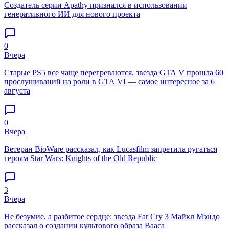
Создатель серии Apathy признался в использовании
генеративного ИИ для нового проекта
0
Вчера
Старые PS5 все чаще перегреваются, звезда GTA V прошла 60
прослушиваний на роли в GTA VI — самое интересное за 6
августа
0
Вчера
Ветеран BioWare рассказал, как Lucasfilm запретила ругаться
героям Star Wars: Knights of the Old Republic
3
Вчера
Не безумие, а разбитое сердце: звезда Far Cry 3 Майкл Мэндо
рассказал о создании культового образа Вааса