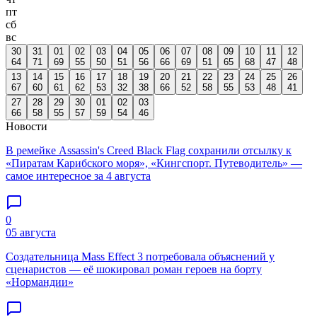
пт
сб
вс
30
31
01
02
03
04
05
06
07
08
09
10
11
12
64
71
69
55
50
51
56
66
69
51
65
68
47
48
13
14
15
16
17
18
19
20
21
22
23
24
25
26
67
60
61
62
53
32
38
66
52
58
55
53
48
41
27
28
29
30
01
02
03
66
58
55
57
59
54
46
Новости
В ремейке Assassin's Creed Black Flag сохранили отсылку к
«Пиратам Карибского моря», «Кингспорт. Путеводитель» —
самое интересное за 4 августа
0
05 августа
Создательница Mass Effect 3 потребовала объяснений у
сценаристов — её шокировал роман героев на борту
«Нормандии»