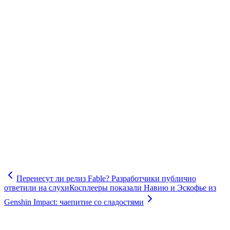
Перенесут ли релиз Fable? Разработчики публично
ответили на слухи
Косплееры показали Навию и Эскофье из
Genshin Impact: чаепитие со сладостями