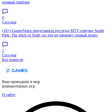
первый трейлер
0
Сегодня
(18+) GamesVoice представила русскую MTV-озвучку South
Park: The Stick of Truth, но это не означает скорый релиз
1
Сегодня
Все новости
Ваш проводник в мир
компьютерных игр
О сайте