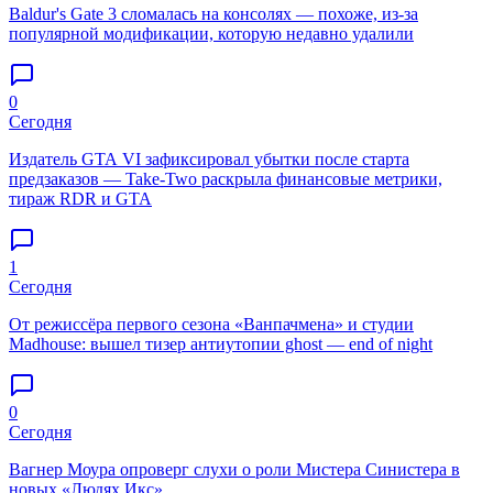
Baldur's Gate 3 сломалась на консолях — похоже, из-за
популярной модификации, которую недавно удалили
0
Сегодня
Издатель GTA VI зафиксировал убытки после старта
предзаказов — Take-Two раскрыла финансовые метрики,
тираж RDR и GTA
1
Сегодня
От режиссёра первого сезона «Ванпачмена» и студии
Madhouse: вышел тизер антиутопии ghost — end of night
0
Сегодня
Вагнер Моура опроверг слухи о роли Мистера Синистера в
новых «Людях Икс»