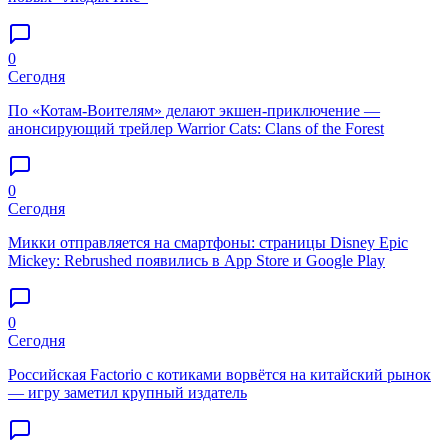
0
Сегодня
По «Котам-Воителям» делают экшен-приключение —
анонсирующий трейлер Warrior Cats: Clans of the Forest
0
Сегодня
Микки отправляется на смартфоны: страницы Disney Epic
Mickey: Rebrushed появились в App Store и Google Play
0
Сегодня
Российская Factorio с котиками ворвётся на китайский рынок
— игру заметил крупный издатель