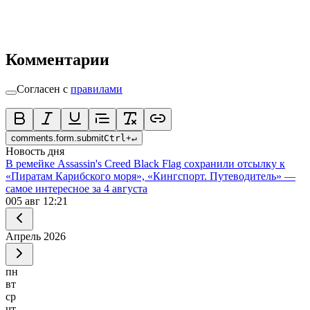
Комментарии
Согласен с
правилами
comments.form.submit
Ctrl
+
↵
Новость дня
В ремейке Assassin's Creed Black Flag сохранили отсылку к
«Пиратам Карибского моря», «Кингспорт. Путеводитель» —
самое интересное за 4 августа
0
05 авг 12:21
Апрель
2026
пн
вт
ср
чт