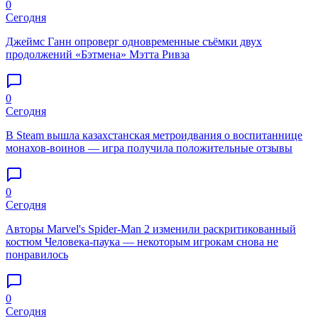
0
Сегодня
Джеймс Ганн опроверг одновременные съёмки двух
продолжений «Бэтмена» Мэтта Ривза
0
Сегодня
В Steam вышла казахстанская метроидвания о воспитаннице
монахов-воинов — игра получила положительные отзывы
0
Сегодня
Авторы Marvel's Spider-Man 2 изменили раскритикованный
костюм Человека-паука — некоторым игрокам снова не
понравилось
0
Сегодня