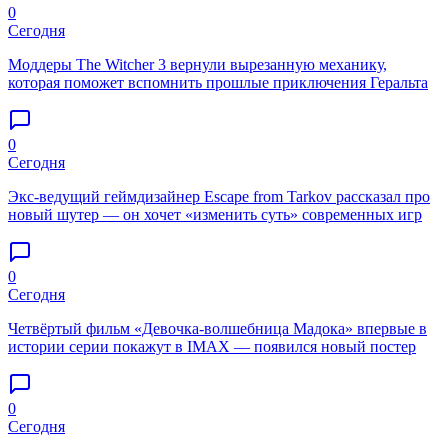
0
Сегодня
Моддеры The Witcher 3 вернули вырезанную механику,
которая поможет вспомнить прошлые приключения Геральта
0
Сегодня
Экс-ведущий геймдизайнер Escape from Tarkov рассказал про
новый шутер — он хочет «изменить суть» современных игр
0
Сегодня
Четвёртый фильм «Девочка-волшебница Мадока» впервые в
истории серии покажут в IMAX — появился новый постер
0
Сегодня