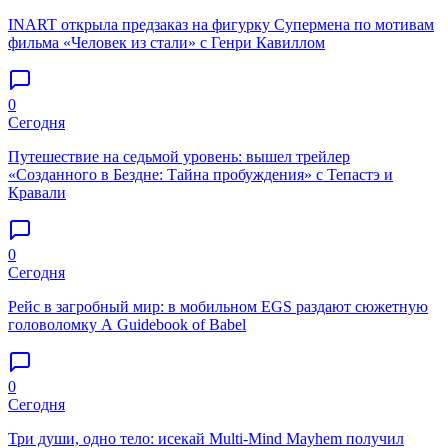
INART открыла предзаказ на фигурку Супермена по мотивам
фильма «Человек из стали» с Генри Кавиллом
0
Сегодня
Путешествие на седьмой уровень: вышел трейлер
«Созданного в Бездне: Тайна пробуждения» c Тепастэ и
Кравали
0
Сегодня
Рейс в загробный мир: в мобильном EGS раздают сюжетную
головоломку A Guidebook of Babel
0
Сегодня
Три души, одно тело: исекай Multi-Mind Mayhem получил